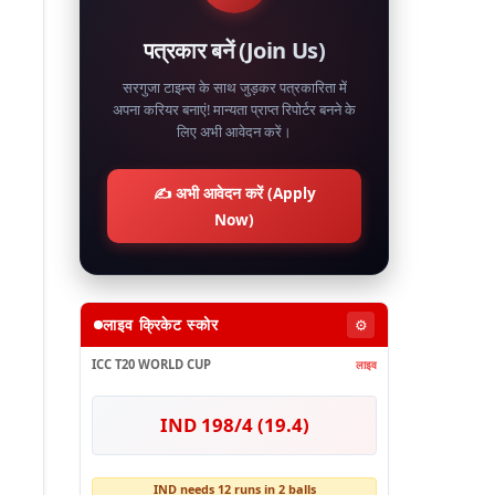
पत्रकार बनें (Join Us)
सरगुजा टाइम्स के साथ जुड़कर पत्रकारिता में
अपना करियर बनाएं! मान्यता प्राप्त रिपोर्टर बनने के
लिए अभी आवेदन करें।
✍️ अभी आवेदन करें (Apply
Now)
लाइव क्रिकेट स्कोर
⚙️
ICC T20 WORLD CUP
लाइव
IND 198/4 (19.4)
IND needs 12 runs in 2 balls