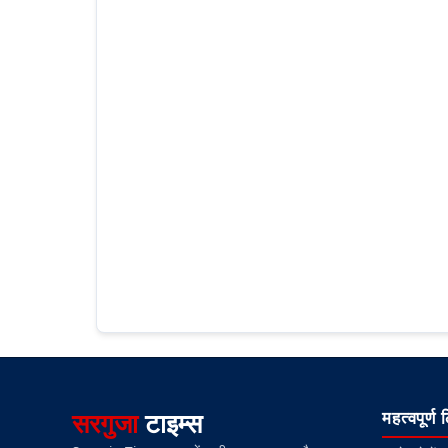
सरगुजा
टाइम्स
महत्वपूर्ण 