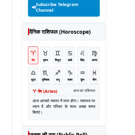
Subscribe Telegram
📢
Channel
दैनिक राशिफल (Horoscope)
♈
♉
♊
♋
♌
♍
मेष
वृषभ
मिथुन
कर्क
सिंह
कन्या
♎
♏
♐
♑
♒
♓
तुला
वृश्चिक
धनु
मकर
कुंभ
मीन
♈
मेष
(
Aries
)
आज का राशिफल
आज आपको व्यापार में लाभ होगा। स्वास्थ्य पर
ध्यान दें और परिवार के साथ अच्छा समय
बिताएं।
जनता की राय (Public Poll)