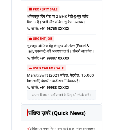
🏢 PROPERTY SALE
अंबिकापुर रिंग रोड पर 2 BHK रेडी-टू-मूव फ्लैट
बिकाऊ है। पानी और पार्किंग सुविधा उपलब्ध।
📞 संपर्क:
+91 98765 XXXXX
💼 URGENT JOB
सूरजपुर ऑफिस हेतु कंप्यूटर ऑपरेटर (Excel &
Tally एक्सपर्ट) की आवश्यकता है। सैलरी आकर्षक।
📞 संपर्क:
+91 99887 XXXXX
🚗 USED CAR FOR SALE
Maruti Swift (2021 मॉडल, पेट्रोल, 15,000
km चली) बेहतरीन कंडीशन में बिकाऊ है।
📞 संपर्क:
+91 99988 XXXXX
अपना विज्ञापन यहाँ लगाने के लिए हमें संपर्क करें।
संक्षिप्त ख़बरें (Quick News)
⚡
अंबिकापुर नगर निगम बना प्रदेश का नंबर वन स्वच्छ