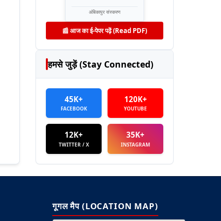
अंबिकापुर संस्करण
📰 आज का ई-पेपर पढ़ें (Read PDF)
हमसे जुड़ें (Stay Connected)
45K+
120K+
FACEBOOK
YOUTUBE
12K+
35K+
TWITTER / X
INSTAGRAM
गूगल मैप (LOCATION MAP)