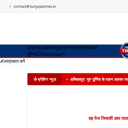
|
contact@surgujatimes.in
होम
ताज़ा खबरें
सरगुजा संभाग
राजनीति
खेल
देश
दुनिया
Chhattisgarh
✍️
पत्रकार बनें
ब्रेकिंग न्यूज़
•
अम्बिकापुर: गुरु पूर्णिमा के पावन अवसर पर
वह पेज जिसकी आप तलाश