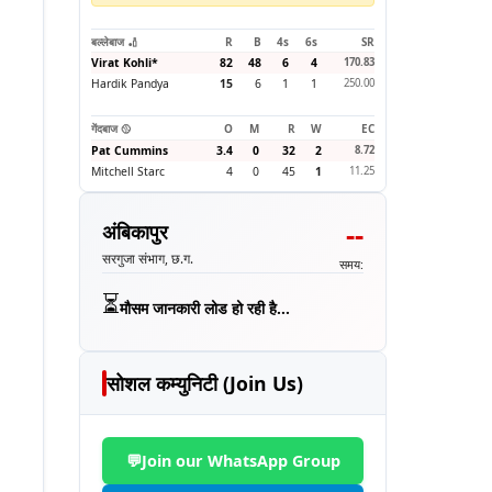
बल्लेबाज 🏏
R
B
4s
6s
SR
Virat Kohli
*
82
48
6
4
170.83
Hardik Pandya
15
6
1
1
250.00
गेंदबाज 🥎
O
M
R
W
EC
Pat Cummins
3.4
0
32
2
8.72
Mitchell Starc
4
0
45
1
11.25
--
अंबिकापुर
सरगुजा संभाग, छ.ग.
समय:
⏳
मौसम जानकारी लोड हो रही है...
सोशल कम्युनिटी (Join Us)
💬
Join our WhatsApp Group