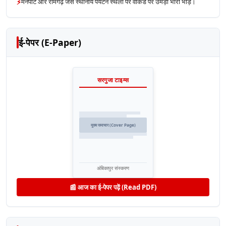
⚡
मैनपाट और रामगढ़ जैसे स्थानीय पर्यटन स्थलों पर वीकेंड पर उमड़ी भारी भीड़।
ई-पेपर (E-Paper)
सरगुजा टाइम्स
मुख्य समाचार (Cover Page)
अंबिकापुर संस्करण
📰 आज का ई-पेपर पढ़ें (Read PDF)