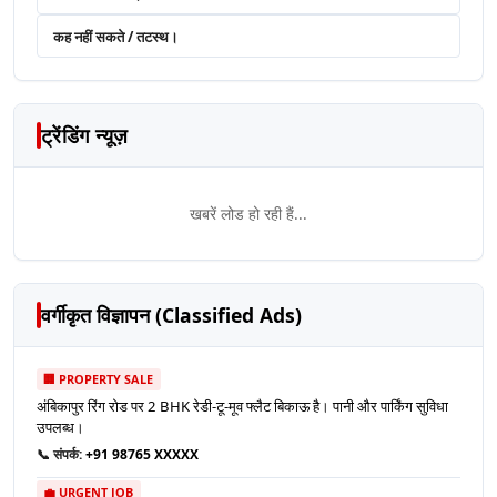
कह नहीं सकते / तटस्थ।
ट्रेंडिंग न्यूज़
खबरें लोड हो रही हैं...
वर्गीकृत विज्ञापन (Classified Ads)
🏢 PROPERTY SALE
अंबिकापुर रिंग रोड पर 2 BHK रेडी-टू-मूव फ्लैट बिकाऊ है। पानी और पार्किंग सुविधा
उपलब्ध।
📞 संपर्क:
+91 98765 XXXXX
💼 URGENT JOB