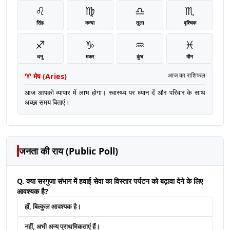
♌
♍
♎
♏
सिंह
कन्या
तुला
वृश्चिक
♐
♑
♒
♓
धनु
मकर
कुंभ
मीन
♈
मेष
(
Aries
)
आज का राशिफल
आज आपको व्यापार में लाभ होगा। स्वास्थ्य पर ध्यान दें और परिवार के साथ
अच्छा समय बिताएं।
जनता की राय (Public Poll)
Q. क्या सरगुजा संभाग में हवाई सेवा का विस्तार पर्यटन को बढ़ावा देने के लिए
आवश्यक है?
हाँ, बिल्कुल आवश्यक है।
नहीं, अभी अन्य प्राथमिकताएं हैं।