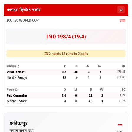
लाइव क्रिकेट स्कोर
⚙️
ICC T20 WORLD CUP
लाइव
IND 198/4 (19.4)
IND needs 12 runs in 2 balls
बल्लेबाज 🏏
R
B
4s
6s
SR
Virat Kohli
*
82
48
6
4
170.83
Hardik Pandya
15
6
1
1
250.00
गेंदबाज 🥎
O
M
R
W
EC
Pat Cummins
3.4
0
32
2
8.72
Mitchell Starc
4
0
45
1
11.25
--
अंबिकापुर
सरगुजा संभाग, छ.ग.
समय: