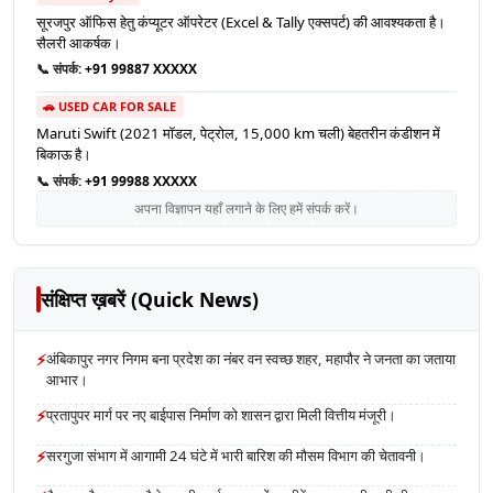
सूरजपुर ऑफिस हेतु कंप्यूटर ऑपरेटर (Excel & Tally एक्सपर्ट) की आवश्यकता है।
सैलरी आकर्षक।
📞 संपर्क:
+91 99887 XXXXX
🚗 USED CAR FOR SALE
Maruti Swift (2021 मॉडल, पेट्रोल, 15,000 km चली) बेहतरीन कंडीशन में
बिकाऊ है।
📞 संपर्क:
+91 99988 XXXXX
अपना विज्ञापन यहाँ लगाने के लिए हमें संपर्क करें।
संक्षिप्त ख़बरें (Quick News)
⚡
अंबिकापुर नगर निगम बना प्रदेश का नंबर वन स्वच्छ शहर, महापौर ने जनता का जताया
आभार।
⚡
प्रतापुपर मार्ग पर नए बाईपास निर्माण को शासन द्वारा मिली वित्तीय मंजूरी।
⚡
सरगुजा संभाग में आगामी 24 घंटे में भारी बारिश की मौसम विभाग की चेतावनी।