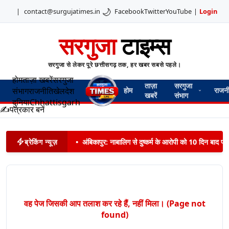
🌙
|
contact@surgujatimes.in
Facebook
Twitter
YouTube
|
Login
सरगुजा
टाइम्स
सरगुजा से लेकर पूरे छत्तीसगढ़ तक, हर खबर सबसे पहले।
होम
ताज़ा खबरें
सरगुजा
ताज़ा
सरगुजा
संभाग
राजनीति
खेल
देश
होम
राजन
खबरें
संभाग
दुनिया
Chhattisgarh
✍️
पत्रकार बनें
ब्रेकिंग न्यूज़
•
अंबिकापुर: नाबालिग से दुष्कर्म के आरोपी को 10 दिन बाद पट
वह पेज जिसकी आप तलाश कर रहे हैं, नहीं मिला। (Page not
found)