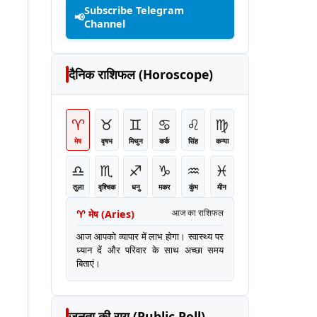
Subscribe Telegram
📢
Channel
दैनिक राशिफल (Horoscope)
♈
♉
♊
♋
♌
♍
मेष
वृषभ
मिथुन
कर्क
सिंह
कन्या
♎
♏
♐
♑
♒
♓
तुला
वृश्चिक
धनु
मकर
कुंभ
मीन
♈
मेष
(
Aries
)
आज का राशिफल
आज आपको व्यापार में लाभ होगा। स्वास्थ्य पर
ध्यान दें और परिवार के साथ अच्छा समय
बिताएं।
जनता की राय (Public Poll)