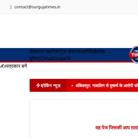
|
contact@surgujatimes.in
होम
ताज़ा खबरें
सरगुजा संभाग
राजनीति
खेल
देश
दुनिया
Chhattisgarh
✍️
पत्रकार बनें
ब्रेकिंग न्यूज़
•
अंबिकापुर: नाबालिग से दुष्कर्म के आरोपी 
वह पेज जिसकी आप तलाश