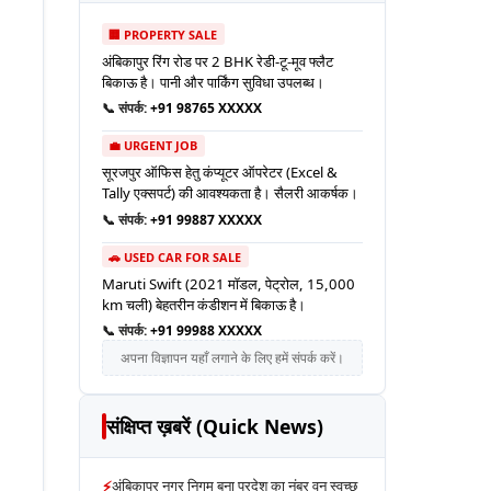
🏢 PROPERTY SALE
अंबिकापुर रिंग रोड पर 2 BHK रेडी-टू-मूव फ्लैट
बिकाऊ है। पानी और पार्किंग सुविधा उपलब्ध।
📞 संपर्क:
+91 98765 XXXXX
💼 URGENT JOB
सूरजपुर ऑफिस हेतु कंप्यूटर ऑपरेटर (Excel &
Tally एक्सपर्ट) की आवश्यकता है। सैलरी आकर्षक।
📞 संपर्क:
+91 99887 XXXXX
🚗 USED CAR FOR SALE
Maruti Swift (2021 मॉडल, पेट्रोल, 15,000
km चली) बेहतरीन कंडीशन में बिकाऊ है।
📞 संपर्क:
+91 99988 XXXXX
अपना विज्ञापन यहाँ लगाने के लिए हमें संपर्क करें।
संक्षिप्त ख़बरें (Quick News)
⚡
अंबिकापुर नगर निगम बना प्रदेश का नंबर वन स्वच्छ