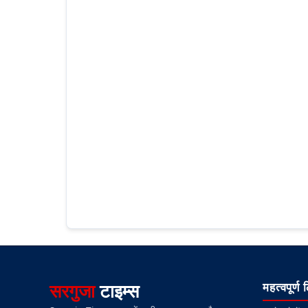
सरगुजा
टाइम्स
महत्वपूर्ण 