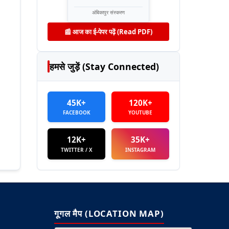
अंबिकापुर संस्करण
📰 आज का ई-पेपर पढ़ें (Read PDF)
हमसे जुड़ें (Stay Connected)
45K+
120K+
FACEBOOK
YOUTUBE
12K+
35K+
TWITTER / X
INSTAGRAM
गूगल मैप (LOCATION MAP)