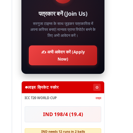
पत्रकार बनें (Join Us)
सरगुजा टाइम्स के साथ जुड़कर पत्रकारिता में
अपना करियर बनाएं! मान्यता प्राप्त रिपोर्टर बनने के
लिए अभी आवेदन करें।
✍️ अभी आवेदन करें (Apply
Now)
लाइव क्रिकेट स्कोर
⚙️
ICC T20 WORLD CUP
लाइव
IND 198/4 (19.4)
IND needs 12 runs in 2 balls