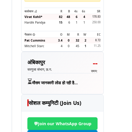
बल्लेबाज 🏏
R
B
4s
6s
SR
Virat Kohli
*
82
48
6
4
170.83
Hardik Pandya
15
6
1
1
250.00
गेंदबाज 🥎
O
M
R
W
EC
Pat Cummins
3.4
0
32
2
8.72
Mitchell Starc
4
0
45
1
11.25
--
अंबिकापुर
सरगुजा संभाग, छ.ग.
समय:
⏳
मौसम जानकारी लोड हो रही है...
सोशल कम्युनिटी (Join Us)
💬
Join our WhatsApp Group