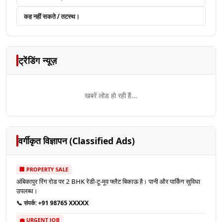
कह नहीं सकते / तटस्थ।
ट्रेंडिंग न्यूज़
खबरें लोड हो रही हैं...
वर्गीकृत विज्ञापन (Classified Ads)
🏢 PROPERTY SALE
अंबिकापुर रिंग रोड पर 2 BHK रेडी-टू-मूव फ्लैट बिकाऊ है। पानी और पार्किंग सुविधा
उपलब्ध।
📞 संपर्क:
+91 98765 XXXXX
💼 URGENT JOB