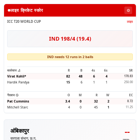
लाइव क्रिकेट स्कोर
⚙️
ICC T20 WORLD CUP
लाइव
IND 198/4 (19.4)
IND needs 12 runs in 2 balls
बल्लेबाज 🏏
R
B
4s
6s
SR
Virat Kohli
*
82
48
6
4
170.83
Hardik Pandya
15
6
1
1
250.00
गेंदबाज 🥎
O
M
R
W
EC
Pat Cummins
3.4
0
32
2
8.72
Mitchell Starc
4
0
45
1
11.25
--
अंबिकापुर
सरगुजा संभाग, छ.ग.
समय: