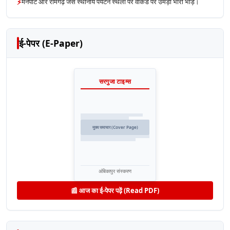
⚡
मैनपाट और रामगढ़ जैसे स्थानीय पर्यटन स्थलों पर वीकेंड पर उमड़ी भारी भीड़।
ई-पेपर (E-Paper)
सरगुजा टाइम्स
मुख्य समाचार (Cover Page)
अंबिकापुर संस्करण
📰 आज का ई-पेपर पढ़ें (Read PDF)