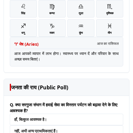
♌
♍
♎
♏
सिंह
कन्या
तुला
वृश्चिक
♐
♑
♒
♓
धनु
मकर
कुंभ
मीन
♈
मेष
(
Aries
)
आज का राशिफल
आज आपको व्यापार में लाभ होगा। स्वास्थ्य पर ध्यान दें और परिवार के साथ
अच्छा समय बिताएं।
जनता की राय (Public Poll)
Q. क्या सरगुजा संभाग में हवाई सेवा का विस्तार पर्यटन को बढ़ावा देने के लिए
आवश्यक है?
हाँ, बिल्कुल आवश्यक है।
नहीं, अभी अन्य प्राथमिकताएं हैं।