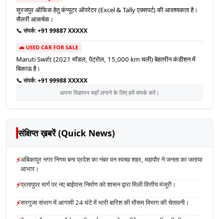
सूरजपुर ऑफिस हेतु कंप्यूटर ऑपरेटर (Excel & Tally एक्सपर्ट) की आवश्यकता है।
सैलरी आकर्षक।
📞 संपर्क:
+91 99887 XXXXX
🚗 USED CAR FOR SALE
Maruti Swift (2021 मॉडल, पेट्रोल, 15,000 km चली) बेहतरीन कंडीशन में
बिकाऊ है।
📞 संपर्क:
+91 99988 XXXXX
अपना विज्ञापन यहाँ लगाने के लिए हमें संपर्क करें।
संक्षिप्त ख़बरें (Quick News)
⚡
अंबिकापुर नगर निगम बना प्रदेश का नंबर वन स्वच्छ शहर, महापौर ने जनता का जताया
आभार।
⚡
प्रतापुपर मार्ग पर नए बाईपास निर्माण को शासन द्वारा मिली वित्तीय मंजूरी।
⚡
सरगुजा संभाग में आगामी 24 घंटे में भारी बारिश की मौसम विभाग की चेतावनी।