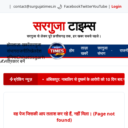
🌙
|
contact@surgujatimes.in
Facebook
Twitter
YouTube
|
Login
सरगुजा
टाइम्स
सरगुजा से लेकर पूरे छत्तीसगढ़ तक, हर खबर सबसे पहले।
होम
ताज़ा खबरें
सरगुजा
ताज़ा
सरगुजा
संभाग
राजनीति
खेल
देश
होम
राजन
खबरें
संभाग
दुनिया
Chhattisgarh
✍️
पत्रकार बनें
ब्रेकिंग न्यूज़
•
अंबिकापुर: नाबालिग से दुष्कर्म के आरोपी को 10 दिन बाद पट
वह पेज जिसकी आप तलाश कर रहे हैं, नहीं मिला। (Page not
found)