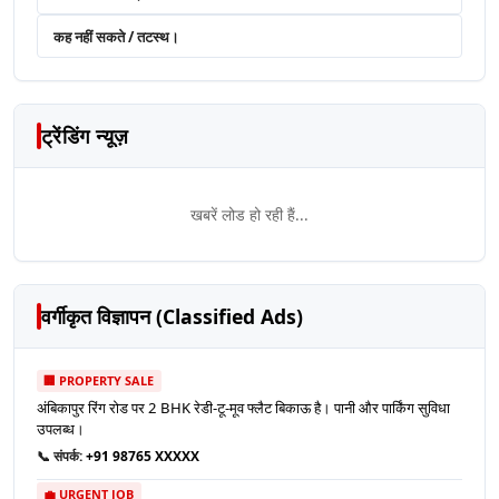
कह नहीं सकते / तटस्थ।
ट्रेंडिंग न्यूज़
खबरें लोड हो रही हैं...
वर्गीकृत विज्ञापन (Classified Ads)
🏢 PROPERTY SALE
अंबिकापुर रिंग रोड पर 2 BHK रेडी-टू-मूव फ्लैट बिकाऊ है। पानी और पार्किंग सुविधा
उपलब्ध।
📞 संपर्क:
+91 98765 XXXXX
💼 URGENT JOB