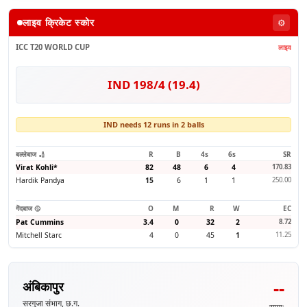
लाइव क्रिकेट स्कोर
⚙️
ICC T20 WORLD CUP
लाइव
IND 198/4 (19.4)
IND needs 12 runs in 2 balls
बल्लेबाज 🏏
R
B
4s
6s
SR
Virat Kohli
*
82
48
6
4
170.83
Hardik Pandya
15
6
1
1
250.00
गेंदबाज 🥎
O
M
R
W
EC
Pat Cummins
3.4
0
32
2
8.72
Mitchell Starc
4
0
45
1
11.25
--
अंबिकापुर
सरगुजा संभाग, छ.ग.
समय: