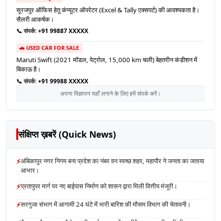
सूरजपुर ऑफिस हेतु कंप्यूटर ऑपरेटर (Excel & Tally एक्सपर्ट) की आवश्यकता है।
सैलरी आकर्षक।
📞 संपर्क:
+91 99887 XXXXX
🚗 USED CAR FOR SALE
Maruti Swift (2021 मॉडल, पेट्रोल, 15,000 km चली) बेहतरीन कंडीशन में
बिकाऊ है।
📞 संपर्क:
+91 99988 XXXXX
अपना विज्ञापन यहाँ लगाने के लिए हमें संपर्क करें।
संक्षिप्त ख़बरें (Quick News)
⚡
अंबिकापुर नगर निगम बना प्रदेश का नंबर वन स्वच्छ शहर, महापौर ने जनता का जताया
आभार।
⚡
प्रतापुपर मार्ग पर नए बाईपास निर्माण को शासन द्वारा मिली वित्तीय मंजूरी।
⚡
सरगुजा संभाग में आगामी 24 घंटे में भारी बारिश की मौसम विभाग की चेतावनी।