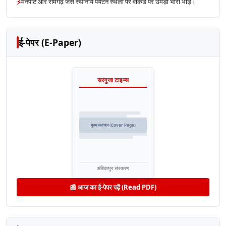
⚡
मैनपाट और रामगढ़ जैसे स्थानीय पर्यटन स्थलों पर वीकेंड पर उमड़ी भारी भीड़।
ई-पेपर (E-Paper)
सरगुजा टाइम्स
मुख्य समाचार (Cover Page)
अंबिकापुर संस्करण
📰 आज का ई-पेपर पढ़ें (Read PDF)