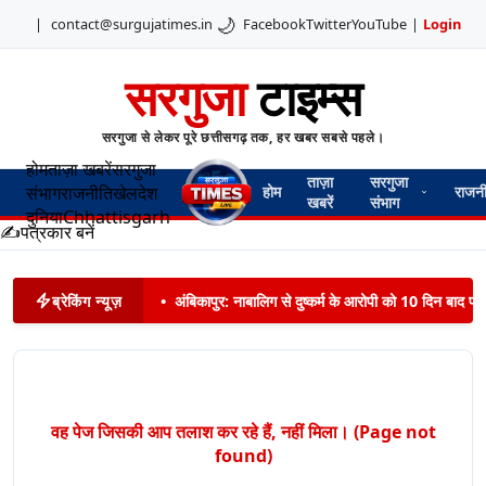
🌙
|
contact@surgujatimes.in
Facebook
Twitter
YouTube
|
Login
सरगुजा
टाइम्स
सरगुजा से लेकर पूरे छत्तीसगढ़ तक, हर खबर सबसे पहले।
होम
ताज़ा खबरें
सरगुजा
ताज़ा
सरगुजा
संभाग
राजनीति
खेल
देश
होम
राजन
खबरें
संभाग
दुनिया
Chhattisgarh
✍️
पत्रकार बनें
ब्रेकिंग न्यूज़
•
अंबिकापुर: नाबालिग से दुष्कर्म के आरोपी को 10 दिन बाद पट
वह पेज जिसकी आप तलाश कर रहे हैं, नहीं मिला। (Page not
found)