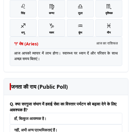
♌
♍
♎
♏
सिंह
कन्या
तुला
वृश्चिक
♐
♑
♒
♓
धनु
मकर
कुंभ
मीन
♈
मेष
(
Aries
)
आज का राशिफल
आज आपको व्यापार में लाभ होगा। स्वास्थ्य पर ध्यान दें और परिवार के साथ
अच्छा समय बिताएं।
जनता की राय (Public Poll)
Q. क्या सरगुजा संभाग में हवाई सेवा का विस्तार पर्यटन को बढ़ावा देने के लिए
आवश्यक है?
हाँ, बिल्कुल आवश्यक है।
नहीं, अभी अन्य प्राथमिकताएं हैं।