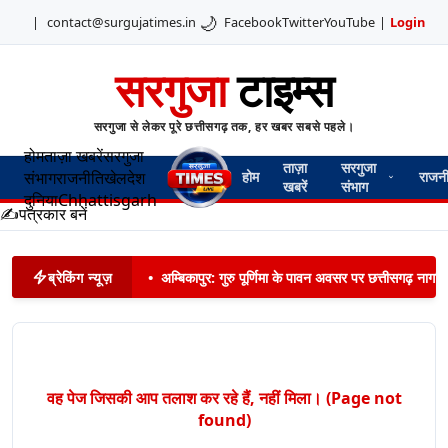
🌙
|
contact@surgujatimes.in
Facebook
Twitter
YouTube
|
Login
सरगुजा
टाइम्स
सरगुजा से लेकर पूरे छत्तीसगढ़ तक, हर खबर सबसे पहले।
होम
ताज़ा खबरें
सरगुजा
ताज़ा
सरगुजा
संभाग
राजनीति
खेल
देश
होम
राजन
खबरें
संभाग
दुनिया
Chhattisgarh
✍️
पत्रकार बनें
ब्रेकिंग न्यूज़
•
अम्बिकापुर: गुरु पूर्णिमा के पावन अवसर पर छत्तीसगढ़ नागरिक
वह पेज जिसकी आप तलाश कर रहे हैं, नहीं मिला। (Page not
found)