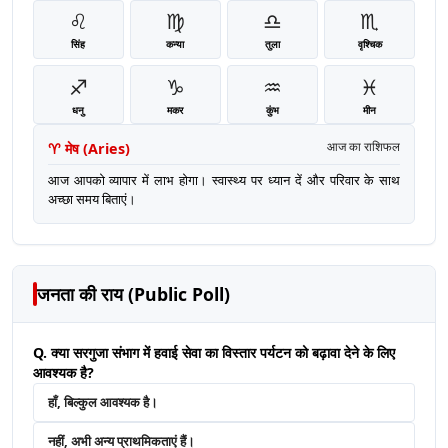
♌
♍
♎
♏
सिंह
कन्या
तुला
वृश्चिक
♐
♑
♒
♓
धनु
मकर
कुंभ
मीन
♈
मेष
(
Aries
)
आज का राशिफल
आज आपको व्यापार में लाभ होगा। स्वास्थ्य पर ध्यान दें और परिवार के साथ
अच्छा समय बिताएं।
जनता की राय (Public Poll)
Q. क्या सरगुजा संभाग में हवाई सेवा का विस्तार पर्यटन को बढ़ावा देने के लिए
आवश्यक है?
हाँ, बिल्कुल आवश्यक है।
नहीं, अभी अन्य प्राथमिकताएं हैं।