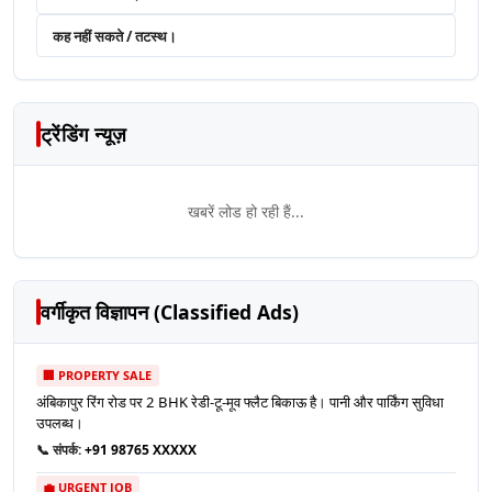
कह नहीं सकते / तटस्थ।
ट्रेंडिंग न्यूज़
खबरें लोड हो रही हैं...
वर्गीकृत विज्ञापन (Classified Ads)
🏢 PROPERTY SALE
अंबिकापुर रिंग रोड पर 2 BHK रेडी-टू-मूव फ्लैट बिकाऊ है। पानी और पार्किंग सुविधा
उपलब्ध।
📞 संपर्क:
+91 98765 XXXXX
💼 URGENT JOB