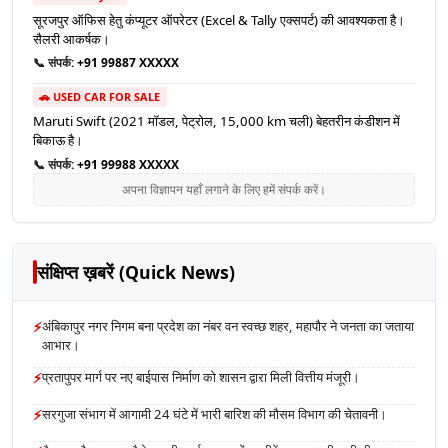
सूरजपुर ऑफिस हेतु कंप्यूटर ऑपरेटर (Excel & Tally एक्सपर्ट) की आवश्यकता है।
सैलरी आकर्षक।
📞 संपर्क:
+91 99887 XXXXX
🚗 USED CAR FOR SALE
Maruti Swift (2021 मॉडल, पेट्रोल, 15,000 km चली) बेहतरीन कंडीशन में
बिकाऊ है।
📞 संपर्क:
+91 99988 XXXXX
अपना विज्ञापन यहाँ लगाने के लिए हमें संपर्क करें।
संक्षिप्त ख़बरें (Quick News)
⚡
अंबिकापुर नगर निगम बना प्रदेश का नंबर वन स्वच्छ शहर, महापौर ने जनता का जताया
आभार।
⚡
प्रतापुपर मार्ग पर नए बाईपास निर्माण को शासन द्वारा मिली वित्तीय मंजूरी।
⚡
सरगुजा संभाग में आगामी 24 घंटे में भारी बारिश की मौसम विभाग की चेतावनी।