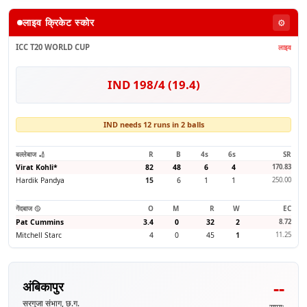
लाइव क्रिकेट स्कोर
⚙️
ICC T20 WORLD CUP
लाइव
IND 198/4 (19.4)
IND needs 12 runs in 2 balls
बल्लेबाज 🏏
R
B
4s
6s
SR
Virat Kohli
*
82
48
6
4
170.83
Hardik Pandya
15
6
1
1
250.00
गेंदबाज 🥎
O
M
R
W
EC
Pat Cummins
3.4
0
32
2
8.72
Mitchell Starc
4
0
45
1
11.25
--
अंबिकापुर
सरगुजा संभाग, छ.ग.
समय: