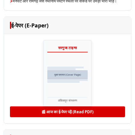
⚡
मैनपाट और रामगढ़ जैसे स्थानीय पर्यटन स्थलों पर वीकेंड पर उमड़ी भारी भीड़।
ई-पेपर (E-Paper)
सरगुजा टाइम्स
मुख्य समाचार (Cover Page)
अंबिकापुर संस्करण
📰 आज का ई-पेपर पढ़ें (Read PDF)