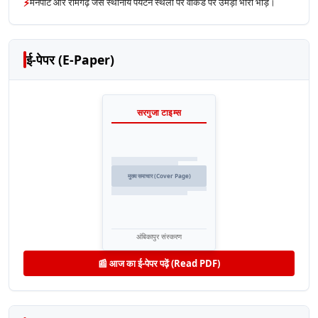
⚡
मैनपाट और रामगढ़ जैसे स्थानीय पर्यटन स्थलों पर वीकेंड पर उमड़ी भारी भीड़।
ई-पेपर (E-Paper)
सरगुजा टाइम्स
मुख्य समाचार (Cover Page)
अंबिकापुर संस्करण
📰 आज का ई-पेपर पढ़ें (Read PDF)