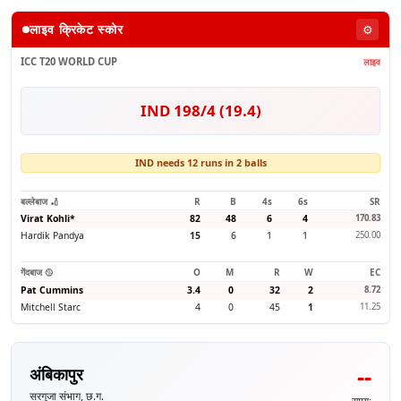
लाइव क्रिकेट स्कोर
⚙️
ICC T20 WORLD CUP
लाइव
IND 198/4 (19.4)
IND needs 12 runs in 2 balls
बल्लेबाज 🏏
R
B
4s
6s
SR
Virat Kohli
*
82
48
6
4
170.83
Hardik Pandya
15
6
1
1
250.00
गेंदबाज 🥎
O
M
R
W
EC
Pat Cummins
3.4
0
32
2
8.72
Mitchell Starc
4
0
45
1
11.25
--
अंबिकापुर
सरगुजा संभाग, छ.ग.
समय: