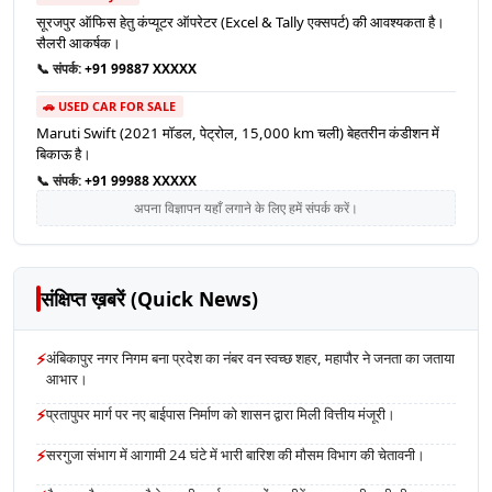
सूरजपुर ऑफिस हेतु कंप्यूटर ऑपरेटर (Excel & Tally एक्सपर्ट) की आवश्यकता है।
सैलरी आकर्षक।
📞 संपर्क:
+91 99887 XXXXX
🚗 USED CAR FOR SALE
Maruti Swift (2021 मॉडल, पेट्रोल, 15,000 km चली) बेहतरीन कंडीशन में
बिकाऊ है।
📞 संपर्क:
+91 99988 XXXXX
अपना विज्ञापन यहाँ लगाने के लिए हमें संपर्क करें।
संक्षिप्त ख़बरें (Quick News)
⚡
अंबिकापुर नगर निगम बना प्रदेश का नंबर वन स्वच्छ शहर, महापौर ने जनता का जताया
आभार।
⚡
प्रतापुपर मार्ग पर नए बाईपास निर्माण को शासन द्वारा मिली वित्तीय मंजूरी।
⚡
सरगुजा संभाग में आगामी 24 घंटे में भारी बारिश की मौसम विभाग की चेतावनी।