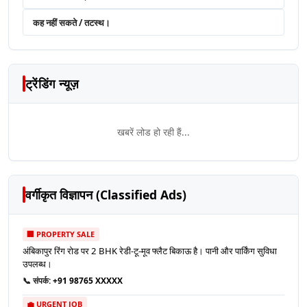
कह नहीं सकते / तटस्थ।
ट्रेंडिंग न्यूज़
खबरें लोड हो रही हैं...
वर्गीकृत विज्ञापन (Classified Ads)
🏢 PROPERTY SALE
अंबिकापुर रिंग रोड पर 2 BHK रेडी-टू-मूव फ्लैट बिकाऊ है। पानी और पार्किंग सुविधा
उपलब्ध।
📞 संपर्क:
+91 98765 XXXXX
💼 URGENT JOB