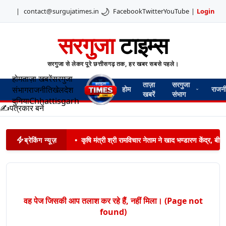
🌙
|
contact@surgujatimes.in
Facebook
Twitter
YouTube
|
Login
सरगुजा
टाइम्स
सरगुजा से लेकर पूरे छत्तीसगढ़ तक, हर खबर सबसे पहले।
होम
ताज़ा खबरें
सरगुजा
ताज़ा
सरगुजा
संभाग
राजनीति
खेल
देश
होम
राजन
खबरें
संभाग
दुनिया
Chhattisgarh
✍️
पत्रकार बनें
ब्रेकिंग न्यूज़
•
कृषि मंत्री श्री रामविचार नेताम ने खाद भण्डारण केंद्र,
वह पेज जिसकी आप तलाश कर रहे हैं, नहीं मिला। (Page not
found)