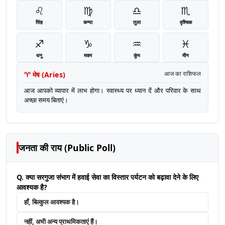
♌
♍
♎
♏
सिंह
कन्या
तुला
वृश्चिक
♐
♑
♒
♓
धनु
मकर
कुंभ
मीन
♈
मेष
(
Aries
)
आज का राशिफल
आज आपको व्यापार में लाभ होगा। स्वास्थ्य पर ध्यान दें और परिवार के साथ
अच्छा समय बिताएं।
जनता की राय (Public Poll)
Q. क्या सरगुजा संभाग में हवाई सेवा का विस्तार पर्यटन को बढ़ावा देने के लिए
आवश्यक है?
हाँ, बिल्कुल आवश्यक है।
नहीं, अभी अन्य प्राथमिकताएं हैं।