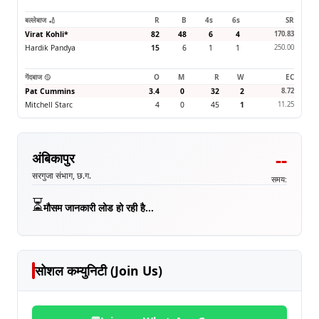
बल्लेबाज 🏏
R
B
4s
6s
SR
Virat Kohli
*
82
48
6
4
170.83
Hardik Pandya
15
6
1
1
250.00
गेंदबाज 🥎
O
M
R
W
EC
Pat Cummins
3.4
0
32
2
8.72
Mitchell Starc
4
0
45
1
11.25
--
अंबिकापुर
सरगुजा संभाग, छ.ग.
समय:
⏳
मौसम जानकारी लोड हो रही है...
सोशल कम्युनिटी (Join Us)