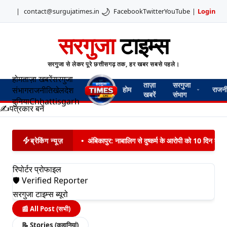
🌙
|
contact@surgujatimes.in
Facebook
Twitter
YouTube
|
Login
सरगुजा
टाइम्स
सरगुजा से लेकर पूरे छत्तीसगढ़ तक, हर खबर सबसे पहले।
होम
ताज़ा खबरें
सरगुजा
ताज़ा
सरगुजा
संभाग
राजनीति
खेल
देश
होम
राजन
खबरें
संभाग
दुनिया
Chhattisgarh
✍️
पत्रकार बनें
ब्रेकिंग न्यूज़
•
अंबिकापुर: नाबालिग से दुष्कर्म के आरोपी को 10 दिन बाद 
रिपोर्टर प्रोफाइल
🛡️ Verified Reporter
सरगुजा टाइम्स ब्यूरो
📰
All Post (सभी)
📝
Stories (कहानियां)