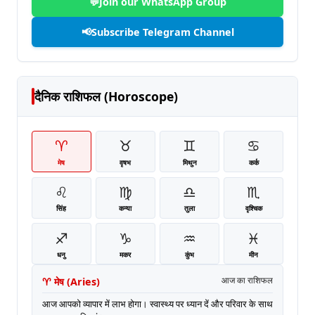
💬
Join our WhatsApp Group
📢
Subscribe Telegram Channel
दैनिक राशिफल (Horoscope)
♈
♉
♊
♋
मेष
वृषभ
मिथुन
कर्क
♌
♍
♎
♏
सिंह
कन्या
तुला
वृश्चिक
♐
♑
♒
♓
धनु
मकर
कुंभ
मीन
♈
मेष
(
Aries
)
आज का राशिफल
आज आपको व्यापार में लाभ होगा। स्वास्थ्य पर ध्यान दें और परिवार के साथ