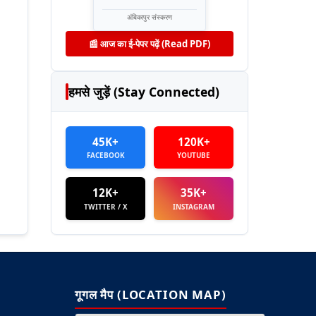
अंबिकापुर संस्करण
📰 आज का ई-पेपर पढ़ें (Read PDF)
हमसे जुड़ें (Stay Connected)
45K+
120K+
FACEBOOK
YOUTUBE
12K+
35K+
TWITTER / X
INSTAGRAM
गूगल मैप (LOCATION MAP)