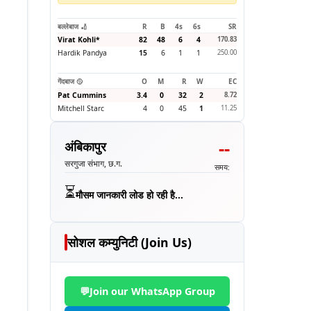
बल्लेबाज 🏏
R
B
4s
6s
SR
Virat Kohli
*
82
48
6
4
170.83
Hardik Pandya
15
6
1
1
250.00
गेंदबाज 🥎
O
M
R
W
EC
Pat Cummins
3.4
0
32
2
8.72
Mitchell Starc
4
0
45
1
11.25
--
अंबिकापुर
सरगुजा संभाग, छ.ग.
समय:
⏳
मौसम जानकारी लोड हो रही है...
सोशल कम्युनिटी (Join Us)
💬
Join our WhatsApp Group