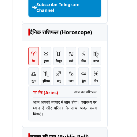
Subscribe Telegram
📢
Channel
दैनिक राशिफल (Horoscope)
♈
♉
♊
♋
♌
♍
मेष
वृषभ
मिथुन
कर्क
सिंह
कन्या
♎
♏
♐
♑
♒
♓
तुला
वृश्चिक
धनु
मकर
कुंभ
मीन
♈
मेष
(
Aries
)
आज का राशिफल
आज आपको व्यापार में लाभ होगा। स्वास्थ्य पर
ध्यान दें और परिवार के साथ अच्छा समय
बिताएं।
जनता की राय (Public Poll)