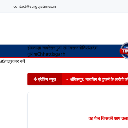
|
contact@surgujatimes.in
होम
ताज़ा खबरें
सरगुजा संभाग
राजनीति
खेल
देश
दुनिया
Chhattisgarh
✍️
पत्रकार बनें
ब्रेकिंग न्यूज़
•
अंबिकापुर: नाबालिग से दुष्कर्म के आरोपी 
वह पेज जिसकी आप तलाश