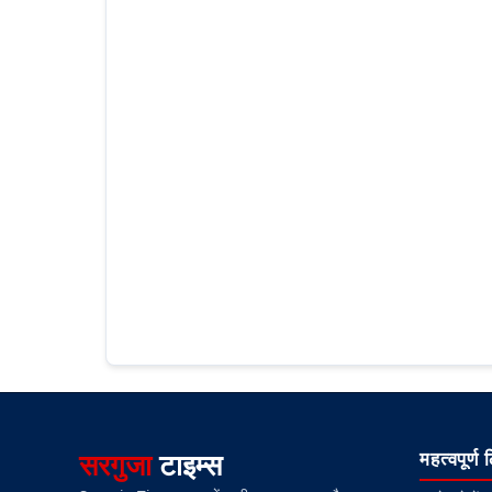
सरगुजा
टाइम्स
महत्वपूर्ण 