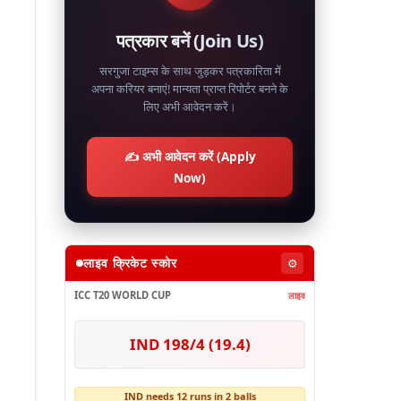
पत्रकार बनें (Join Us)
सरगुजा टाइम्स के साथ जुड़कर पत्रकारिता में
अपना करियर बनाएं! मान्यता प्राप्त रिपोर्टर बनने के
लिए अभी आवेदन करें।
✍️ अभी आवेदन करें (Apply
Now)
लाइव क्रिकेट स्कोर
⚙️
ICC T20 WORLD CUP
लाइव
IND 198/4 (19.4)
IND needs 12 runs in 2 balls