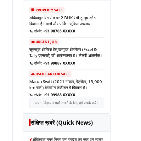
🏢 PROPERTY SALE
अंबिकापुर रिंग रोड पर 2 BHK रेडी-टू-मूव फ्लैट
बिकाऊ है। पानी और पार्किंग सुविधा उपलब्ध।
📞 संपर्क:
+91 98765 XXXXX
💼 URGENT JOB
सूरजपुर ऑफिस हेतु कंप्यूटर ऑपरेटर (Excel &
Tally एक्सपर्ट) की आवश्यकता है। सैलरी आकर्षक।
📞 संपर्क:
+91 99887 XXXXX
🚗 USED CAR FOR SALE
Maruti Swift (2021 मॉडल, पेट्रोल, 15,000
km चली) बेहतरीन कंडीशन में बिकाऊ है।
📞 संपर्क:
+91 99988 XXXXX
अपना विज्ञापन यहाँ लगाने के लिए हमें संपर्क करें।
संक्षिप्त ख़बरें (Quick News)
⚡
अंबिकापुर नगर निगम बना प्रदेश का नंबर वन स्वच्छ