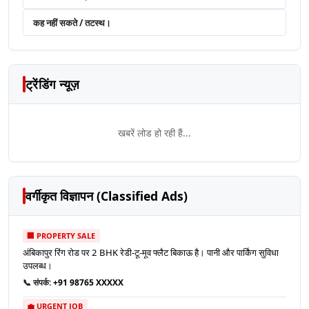
कह नहीं सकते / तटस्थ।
ट्रेंडिंग न्यूज़
खबरें लोड हो रही हैं...
वर्गीकृत विज्ञापन (Classified Ads)
🏢 PROPERTY SALE
अंबिकापुर रिंग रोड पर 2 BHK रेडी-टू-मूव फ्लैट बिकाऊ है। पानी और पार्किंग सुविधा
उपलब्ध।
📞 संपर्क:
+91 98765 XXXXX
💼 URGENT JOB