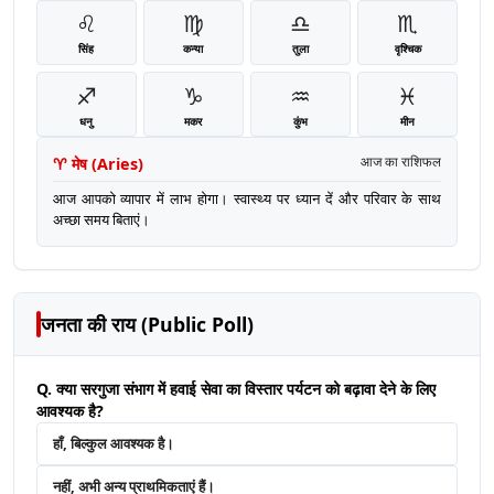
♌
♍
♎
♏
सिंह
कन्या
तुला
वृश्चिक
♐
♑
♒
♓
धनु
मकर
कुंभ
मीन
♈
मेष
(
Aries
)
आज का राशिफल
आज आपको व्यापार में लाभ होगा। स्वास्थ्य पर ध्यान दें और परिवार के साथ
अच्छा समय बिताएं।
जनता की राय (Public Poll)
Q. क्या सरगुजा संभाग में हवाई सेवा का विस्तार पर्यटन को बढ़ावा देने के लिए
आवश्यक है?
हाँ, बिल्कुल आवश्यक है।
नहीं, अभी अन्य प्राथमिकताएं हैं।