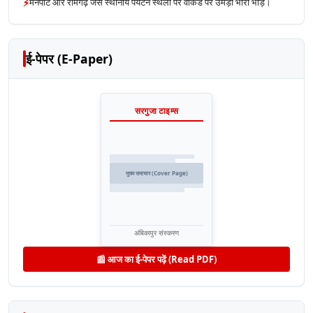
⚡
मैनपाट और रामगढ़ जैसे स्थानीय पर्यटन स्थलों पर वीकेंड पर उमड़ी भारी भीड़।
ई-पेपर (E-Paper)
सरगुजा टाइम्स
मुख्य समाचार (Cover Page)
अंबिकापुर संस्करण
📰 आज का ई-पेपर पढ़ें (Read PDF)