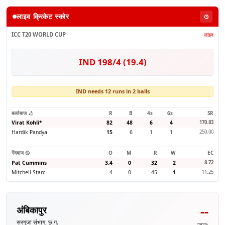
लाइव क्रिकेट स्कोर
⚙️
ICC T20 WORLD CUP
लाइव
IND 198/4 (19.4)
IND needs 12 runs in 2 balls
बल्लेबाज 🏏
R
B
4s
6s
SR
Virat Kohli
*
82
48
6
4
170.83
Hardik Pandya
15
6
1
1
250.00
गेंदबाज 🥎
O
M
R
W
EC
Pat Cummins
3.4
0
32
2
8.72
Mitchell Starc
4
0
45
1
11.25
--
अंबिकापुर
सरगुजा संभाग, छ.ग.
समय: