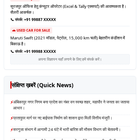
सूरजपुर ऑफिस हेतु कंप्यूटर ऑपरेटर (Excel & Tally एक्सपर्ट) की आवश्यकता है।
सैलरी आकर्षक।
📞 संपर्क:
+91 99887 XXXXX
🚗 USED CAR FOR SALE
Maruti Swift (2021 मॉडल, पेट्रोल, 15,000 km चली) बेहतरीन कंडीशन में
बिकाऊ है।
📞 संपर्क:
+91 99988 XXXXX
अपना विज्ञापन यहाँ लगाने के लिए हमें संपर्क करें।
संक्षिप्त ख़बरें (Quick News)
⚡
अंबिकापुर नगर निगम बना प्रदेश का नंबर वन स्वच्छ शहर, महापौर ने जनता का जताया
आभार।
⚡
प्रतापुपर मार्ग पर नए बाईपास निर्माण को शासन द्वारा मिली वित्तीय मंजूरी।
⚡
सरगुजा संभाग में आगामी 24 घंटे में भारी बारिश की मौसम विभाग की चेतावनी।