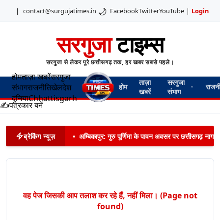
🌙
|
contact@surgujatimes.in
Facebook
Twitter
YouTube
|
Login
सरगुजा
टाइम्स
सरगुजा से लेकर पूरे छत्तीसगढ़ तक, हर खबर सबसे पहले।
होम
ताज़ा खबरें
सरगुजा
ताज़ा
सरगुजा
संभाग
राजनीति
खेल
देश
होम
राजन
खबरें
संभाग
दुनिया
Chhattisgarh
✍️
पत्रकार बनें
ब्रेकिंग न्यूज़
•
अम्बिकापुर: गुरु पूर्णिमा के पावन अवसर पर छत्तीसगढ़ नागरिक
वह पेज जिसकी आप तलाश कर रहे हैं, नहीं मिला। (Page not
found)