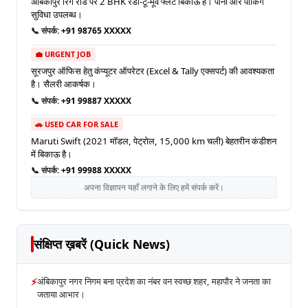
अंबिकापुर रिंग रोड पर 2 BHK रेडी-टू-मूव फ्लैट बिकाऊ है। पानी और पार्किंग
सुविधा उपलब्ध।
📞 संपर्क:
+91 98765 XXXXX
💼 URGENT JOB
सूरजपुर ऑफिस हेतु कंप्यूटर ऑपरेटर (Excel & Tally एक्सपर्ट) की आवश्यकता
है। सैलरी आकर्षक।
📞 संपर्क:
+91 99887 XXXXX
🚗 USED CAR FOR SALE
Maruti Swift (2021 मॉडल, पेट्रोल, 15,000 km चली) बेहतरीन कंडीशन
में बिकाऊ है।
📞 संपर्क:
+91 99988 XXXXX
अपना विज्ञापन यहाँ लगाने के लिए हमें संपर्क करें।
संक्षिप्त ख़बरें (Quick News)
⚡
अंबिकापुर नगर निगम बना प्रदेश का नंबर वन स्वच्छ शहर, महापौर ने जनता का
जताया आभार।