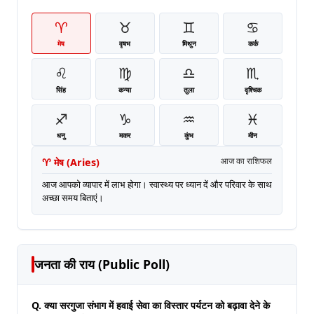
♈
♉
♊
♋
मेष
वृषभ
मिथुन
कर्क
♌
♍
♎
♏
सिंह
कन्या
तुला
वृश्चिक
♐
♑
♒
♓
धनु
मकर
कुंभ
मीन
♈
मेष
(
Aries
)
आज का राशिफल
आज आपको व्यापार में लाभ होगा। स्वास्थ्य पर ध्यान दें और परिवार के साथ
अच्छा समय बिताएं।
जनता की राय (Public Poll)
Q. क्या सरगुजा संभाग में हवाई सेवा का विस्तार पर्यटन को बढ़ावा देने के