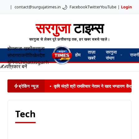
🌙
|
contact@surgujatimes.in
Facebook
Twitter
YouTube
|
Login
सरगुजा
टाइम्स
सरगुजा से लेकर पूरे छत्तीसगढ़ तक, हर खबर सबसे पहले।
होम
ताज़ा खबरें
सरगुजा
ताज़ा
सरगुजा
संभाग
राजनीति
खेल
देश
होम
राजन
खबरें
संभाग
दुनिया
Chhattisgarh
✍️
पत्रकार बनें
ब्रेकिंग न्यूज़
•
कृषि मंत्री श्री रामविचार नेताम ने खाद भण्डारण केंद्
Tech