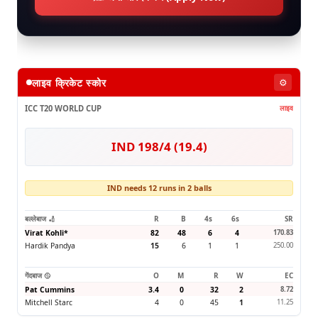
लाइव क्रिकेट स्कोर
⚙️
ICC T20 WORLD CUP
लाइव
IND 198/4 (19.4)
IND needs 12 runs in 2 balls
बल्लेबाज 🏏
R
B
4s
6s
SR
Virat Kohli
*
82
48
6
4
170.83
Hardik Pandya
15
6
1
1
250.00
गेंदबाज 🥎
O
M
R
W
EC
Pat Cummins
3.4
0
32
2
8.72
Mitchell Starc
4
0
45
1
11.25