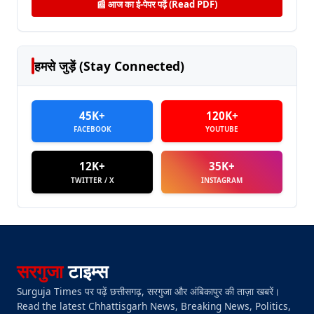
📰 आज का ई-पेपर पढ़ें (Read PDF)
हमसे जुड़ें (Stay Connected)
45K+
120K+
FACEBOOK
YOUTUBE
12K+
35K+
TWITTER / X
INSTAGRAM
सरगुजा
टाइम्स
Surguja Times पर पढ़ें छत्तीसगढ़, सरगुजा और अंबिकापुर की ताज़ा खबरें।
Read the latest Chhattisgarh News, Breaking News, Politics,