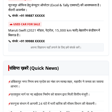
सूरजपुर ऑफिस हेतु कंप्यूटर ऑपरेटर (Excel & Tally एक्सपर्ट) की आवश्यकता है।
सैलरी आकर्षक।
📞 संपर्क:
+91 99887 XXXXX
🚗 USED CAR FOR SALE
Maruti Swift (2021 मॉडल, पेट्रोल, 15,000 km चली) बेहतरीन कंडीशन में
बिकाऊ है।
📞 संपर्क:
+91 99988 XXXXX
अपना विज्ञापन यहाँ लगाने के लिए हमें संपर्क करें।
संक्षिप्त ख़बरें (Quick News)
⚡
अंबिकापुर नगर निगम बना प्रदेश का नंबर वन स्वच्छ शहर, महापौर ने जनता का जताया
आभार।
⚡
प्रतापुपर मार्ग पर नए बाईपास निर्माण को शासन द्वारा मिली वित्तीय मंजूरी।
⚡
सरगुजा संभाग में आगामी 24 घंटे में भारी बारिश की मौसम विभाग की चेतावनी।