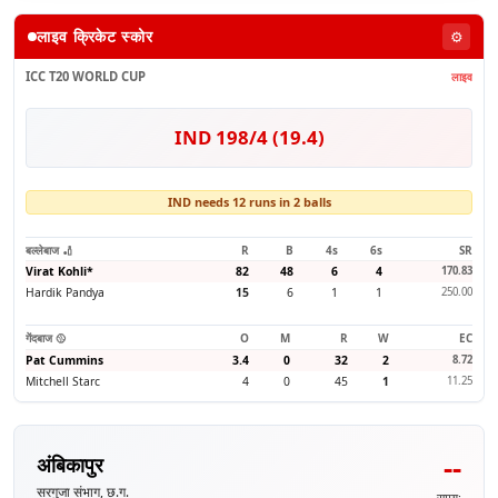
लाइव क्रिकेट स्कोर
⚙️
ICC T20 WORLD CUP
लाइव
IND 198/4 (19.4)
IND needs 12 runs in 2 balls
बल्लेबाज 🏏
R
B
4s
6s
SR
Virat Kohli
*
82
48
6
4
170.83
Hardik Pandya
15
6
1
1
250.00
गेंदबाज 🥎
O
M
R
W
EC
Pat Cummins
3.4
0
32
2
8.72
Mitchell Starc
4
0
45
1
11.25
--
अंबिकापुर
सरगुजा संभाग, छ.ग.
समय: