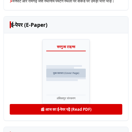
⚡
मैनपाट और रामगढ़ जैसे स्थानीय पर्यटन स्थलों पर वीकेंड पर उमड़ी भारी भीड़।
ई-पेपर (E-Paper)
सरगुजा टाइम्स
मुख्य समाचार (Cover Page)
अंबिकापुर संस्करण
📰 आज का ई-पेपर पढ़ें (Read PDF)