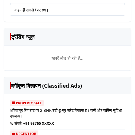
कह नहीं सकते / तटस्थ।
ट्रेंडिंग न्यूज़
खबरें लोड हो रही हैं...
वर्गीकृत विज्ञापन (Classified Ads)
🏢 PROPERTY SALE
अंबिकापुर रिंग रोड पर 2 BHK रेडी-टू-मूव फ्लैट बिकाऊ है। पानी और पार्किंग सुविधा
उपलब्ध।
📞 संपर्क:
+91 98765 XXXXX
💼 URGENT JOB