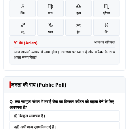
♌
♍
♎
♏
सिंह
कन्या
तुला
वृश्चिक
♐
♑
♒
♓
धनु
मकर
कुंभ
मीन
♈
मेष
(
Aries
)
आज का राशिफल
आज आपको व्यापार में लाभ होगा। स्वास्थ्य पर ध्यान दें और परिवार के साथ
अच्छा समय बिताएं।
जनता की राय (Public Poll)
Q. क्या सरगुजा संभाग में हवाई सेवा का विस्तार पर्यटन को बढ़ावा देने के लिए
आवश्यक है?
हाँ, बिल्कुल आवश्यक है।
नहीं, अभी अन्य प्राथमिकताएं हैं।