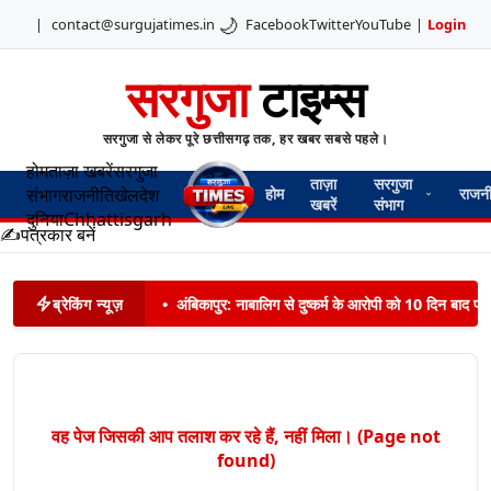
🌙
|
contact@surgujatimes.in
Facebook
Twitter
YouTube
|
Login
सरगुजा
टाइम्स
सरगुजा से लेकर पूरे छत्तीसगढ़ तक, हर खबर सबसे पहले।
होम
ताज़ा खबरें
सरगुजा
ताज़ा
सरगुजा
संभाग
राजनीति
खेल
देश
होम
राजन
खबरें
संभाग
दुनिया
Chhattisgarh
✍️
पत्रकार बनें
ब्रेकिंग न्यूज़
•
अंबिकापुर: नाबालिग से दुष्कर्म के आरोपी को 10 दिन बाद पट
वह पेज जिसकी आप तलाश कर रहे हैं, नहीं मिला। (Page not
found)