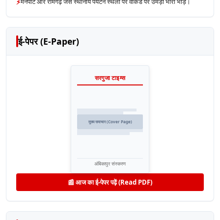
⚡
मैनपाट और रामगढ़ जैसे स्थानीय पर्यटन स्थलों पर वीकेंड पर उमड़ी भारी भीड़।
ई-पेपर (E-Paper)
सरगुजा टाइम्स
मुख्य समाचार (Cover Page)
अंबिकापुर संस्करण
📰 आज का ई-पेपर पढ़ें (Read PDF)