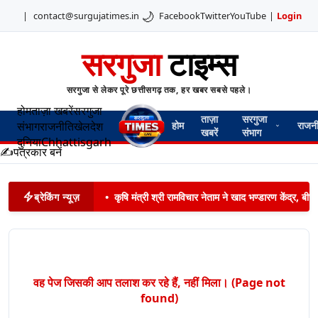
🌙
|
contact@surgujatimes.in
Facebook
Twitter
YouTube
|
Login
सरगुजा
टाइम्स
सरगुजा से लेकर पूरे छत्तीसगढ़ तक, हर खबर सबसे पहले।
होम
ताज़ा खबरें
सरगुजा
ताज़ा
सरगुजा
संभाग
राजनीति
खेल
देश
होम
राजन
खबरें
संभाग
दुनिया
Chhattisgarh
✍️
पत्रकार बनें
ब्रेकिंग न्यूज़
•
कृषि मंत्री श्री रामविचार नेताम ने खाद भण्डारण केंद्र,
वह पेज जिसकी आप तलाश कर रहे हैं, नहीं मिला। (Page not
found)