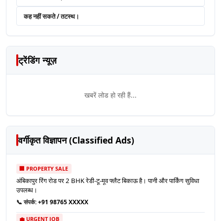
कह नहीं सकते / तटस्थ।
ट्रेंडिंग न्यूज़
खबरें लोड हो रही हैं...
वर्गीकृत विज्ञापन (Classified Ads)
🏢 PROPERTY SALE
अंबिकापुर रिंग रोड पर 2 BHK रेडी-टू-मूव फ्लैट बिकाऊ है। पानी और पार्किंग सुविधा
उपलब्ध।
📞 संपर्क:
+91 98765 XXXXX
💼 URGENT JOB