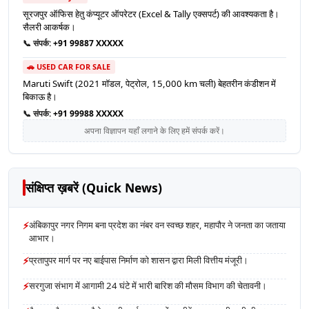
सूरजपुर ऑफिस हेतु कंप्यूटर ऑपरेटर (Excel & Tally एक्सपर्ट) की आवश्यकता है।
सैलरी आकर्षक।
📞 संपर्क:
+91 99887 XXXXX
🚗 USED CAR FOR SALE
Maruti Swift (2021 मॉडल, पेट्रोल, 15,000 km चली) बेहतरीन कंडीशन में
बिकाऊ है।
📞 संपर्क:
+91 99988 XXXXX
अपना विज्ञापन यहाँ लगाने के लिए हमें संपर्क करें।
संक्षिप्त ख़बरें (Quick News)
⚡
अंबिकापुर नगर निगम बना प्रदेश का नंबर वन स्वच्छ शहर, महापौर ने जनता का जताया
आभार।
⚡
प्रतापुपर मार्ग पर नए बाईपास निर्माण को शासन द्वारा मिली वित्तीय मंजूरी।
⚡
सरगुजा संभाग में आगामी 24 घंटे में भारी बारिश की मौसम विभाग की चेतावनी।