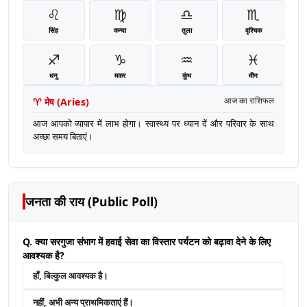
♌
♍
♎
♏
सिंह
कन्या
तुला
वृश्चिक
♐
♑
♒
♓
धनु
मकर
कुंभ
मीन
♈
मेष
(
Aries
)
आज का राशिफल
आज आपको व्यापार में लाभ होगा। स्वास्थ्य पर ध्यान दें और परिवार के साथ
अच्छा समय बिताएं।
जनता की राय (Public Poll)
Q. क्या सरगुजा संभाग में हवाई सेवा का विस्तार पर्यटन को बढ़ावा देने के लिए
आवश्यक है?
हाँ, बिल्कुल आवश्यक है।
नहीं, अभी अन्य प्राथमिकताएं हैं।