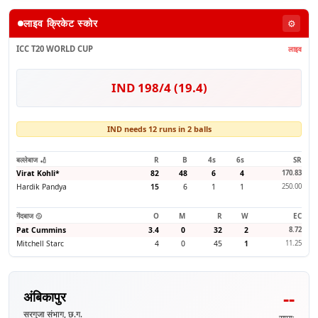
लाइव क्रिकेट स्कोर
⚙️
ICC T20 WORLD CUP
लाइव
IND 198/4 (19.4)
IND needs 12 runs in 2 balls
बल्लेबाज 🏏
R
B
4s
6s
SR
Virat Kohli
*
82
48
6
4
170.83
Hardik Pandya
15
6
1
1
250.00
गेंदबाज 🥎
O
M
R
W
EC
Pat Cummins
3.4
0
32
2
8.72
Mitchell Starc
4
0
45
1
11.25
--
अंबिकापुर
सरगुजा संभाग, छ.ग.
समय: