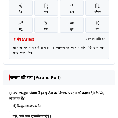
♌
♍
♎
♏
सिंह
कन्या
तुला
वृश्चिक
♐
♑
♒
♓
धनु
मकर
कुंभ
मीन
♈
मेष
(
Aries
)
आज का राशिफल
आज आपको व्यापार में लाभ होगा। स्वास्थ्य पर ध्यान दें और परिवार के साथ
अच्छा समय बिताएं।
जनता की राय (Public Poll)
Q. क्या सरगुजा संभाग में हवाई सेवा का विस्तार पर्यटन को बढ़ावा देने के लिए
आवश्यक है?
हाँ, बिल्कुल आवश्यक है।
नहीं, अभी अन्य प्राथमिकताएं हैं।