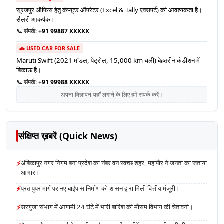
सूरजपुर ऑफिस हेतु कंप्यूटर ऑपरेटर (Excel & Tally एक्सपर्ट) की आवश्यकता है।
सैलरी आकर्षक।
📞 संपर्क:
+91 99887 XXXXX
🚗 USED CAR FOR SALE
Maruti Swift (2021 मॉडल, पेट्रोल, 15,000 km चली) बेहतरीन कंडीशन में
बिकाऊ है।
📞 संपर्क:
+91 99988 XXXXX
अपना विज्ञापन यहाँ लगाने के लिए हमें संपर्क करें।
संक्षिप्त ख़बरें (Quick News)
⚡
अंबिकापुर नगर निगम बना प्रदेश का नंबर वन स्वच्छ शहर, महापौर ने जनता का जताया
आभार।
⚡
प्रतापुपर मार्ग पर नए बाईपास निर्माण को शासन द्वारा मिली वित्तीय मंजूरी।
⚡
सरगुजा संभाग में आगामी 24 घंटे में भारी बारिश की मौसम विभाग की चेतावनी।