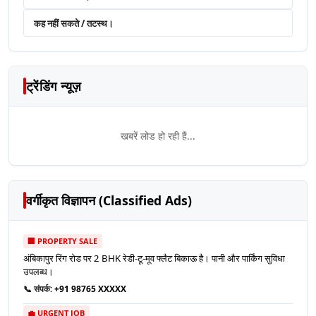
कह नहीं सकते / तटस्थ।
ट्रेंडिंग न्यूज़
खबरें लोड हो रही हैं...
वर्गीकृत विज्ञापन (Classified Ads)
🏢 PROPERTY SALE
अंबिकापुर रिंग रोड पर 2 BHK रेडी-टू-मूव फ्लैट बिकाऊ है। पानी और पार्किंग सुविधा
उपलब्ध।
📞 संपर्क:
+91 98765 XXXXX
💼 URGENT JOB