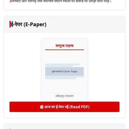
⚡
मैनपाट और रामगढ़ जैसे स्थानीय पर्यटन स्थलों पर वीकेंड पर उमड़ी भारी भीड़।
ई-पेपर (E-Paper)
सरगुजा टाइम्स
मुख्य समाचार (Cover Page)
अंबिकापुर संस्करण
📰 आज का ई-पेपर पढ़ें (Read PDF)