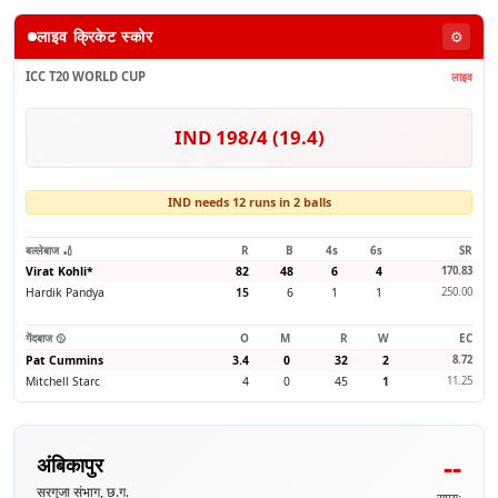
लाइव क्रिकेट स्कोर
⚙️
ICC T20 WORLD CUP
लाइव
IND 198/4 (19.4)
IND needs 12 runs in 2 balls
बल्लेबाज 🏏
R
B
4s
6s
SR
Virat Kohli
*
82
48
6
4
170.83
Hardik Pandya
15
6
1
1
250.00
गेंदबाज 🥎
O
M
R
W
EC
Pat Cummins
3.4
0
32
2
8.72
Mitchell Starc
4
0
45
1
11.25
--
अंबिकापुर
सरगुजा संभाग, छ.ग.
समय: