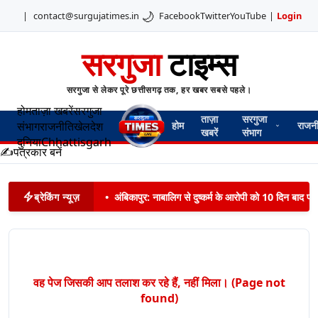
🌙
|
contact@surgujatimes.in
Facebook
Twitter
YouTube
|
Login
सरगुजा
टाइम्स
सरगुजा से लेकर पूरे छत्तीसगढ़ तक, हर खबर सबसे पहले।
होम
ताज़ा खबरें
सरगुजा
ताज़ा
सरगुजा
संभाग
राजनीति
खेल
देश
होम
राजन
खबरें
संभाग
दुनिया
Chhattisgarh
✍️
पत्रकार बनें
ब्रेकिंग न्यूज़
•
अंबिकापुर: नाबालिग से दुष्कर्म के आरोपी को 10 दिन बाद पट
वह पेज जिसकी आप तलाश कर रहे हैं, नहीं मिला। (Page not
found)