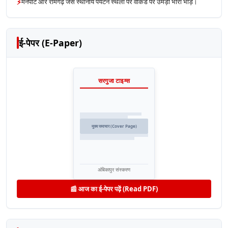
⚡
मैनपाट और रामगढ़ जैसे स्थानीय पर्यटन स्थलों पर वीकेंड पर उमड़ी भारी भीड़।
ई-पेपर (E-Paper)
सरगुजा टाइम्स
मुख्य समाचार (Cover Page)
अंबिकापुर संस्करण
📰 आज का ई-पेपर पढ़ें (Read PDF)