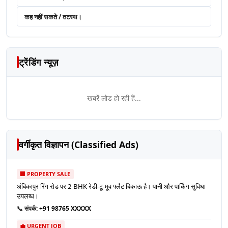
कह नहीं सकते / तटस्थ।
ट्रेंडिंग न्यूज़
खबरें लोड हो रही हैं...
वर्गीकृत विज्ञापन (Classified Ads)
🏢 PROPERTY SALE
अंबिकापुर रिंग रोड पर 2 BHK रेडी-टू-मूव फ्लैट बिकाऊ है। पानी और पार्किंग सुविधा
उपलब्ध।
📞 संपर्क:
+91 98765 XXXXX
💼 URGENT JOB