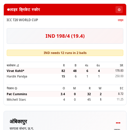
लाइव क्रिकेट स्कोर
⚙️
ICC T20 WORLD CUP
लाइव
IND 198/4 (19.4)
IND needs 12 runs in 2 balls
बल्लेबाज 🏏
R
B
4s
6s
SR
Virat Kohli
*
82
48
6
4
170.83
Hardik Pandya
15
6
1
1
250.00
गेंदबाज 🥎
O
M
R
W
EC
Pat Cummins
3.4
0
32
2
8.72
Mitchell Starc
4
0
45
1
11.25
--
अंबिकापुर
सरगुजा संभाग, छ.ग.
समय: