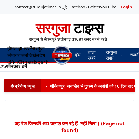
🌙
|
contact@surgujatimes.in
Facebook
Twitter
YouTube
|
Login
सरगुजा
टाइम्स
सरगुजा से लेकर पूरे छत्तीसगढ़ तक, हर खबर सबसे पहले।
होम
ताज़ा खबरें
सरगुजा
ताज़ा
सरगुजा
संभाग
राजनीति
खेल
देश
होम
राजन
खबरें
संभाग
दुनिया
Chhattisgarh
✍️
पत्रकार बनें
ब्रेकिंग न्यूज़
•
अंबिकापुर: नाबालिग से दुष्कर्म के आरोपी को 10 दिन बाद पट
वह पेज जिसकी आप तलाश कर रहे हैं, नहीं मिला। (Page not
found)