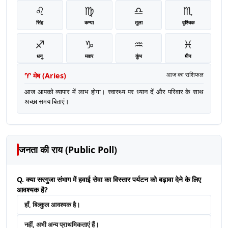
♌
♍
♎
♏
सिंह
कन्या
तुला
वृश्चिक
♐
♑
♒
♓
धनु
मकर
कुंभ
मीन
♈
मेष
(
Aries
)
आज का राशिफल
आज आपको व्यापार में लाभ होगा। स्वास्थ्य पर ध्यान दें और परिवार के साथ
अच्छा समय बिताएं।
जनता की राय (Public Poll)
Q. क्या सरगुजा संभाग में हवाई सेवा का विस्तार पर्यटन को बढ़ावा देने के लिए
आवश्यक है?
हाँ, बिल्कुल आवश्यक है।
नहीं, अभी अन्य प्राथमिकताएं हैं।