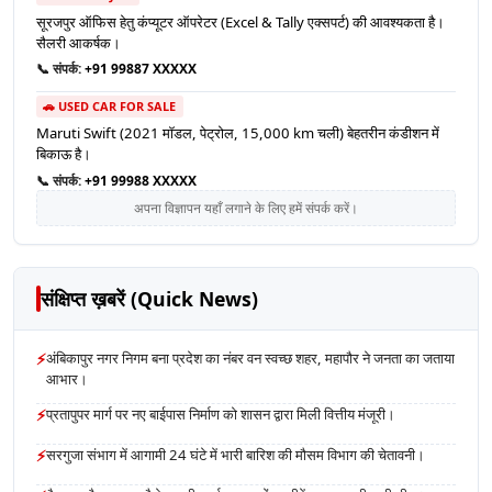
सूरजपुर ऑफिस हेतु कंप्यूटर ऑपरेटर (Excel & Tally एक्सपर्ट) की आवश्यकता है।
सैलरी आकर्षक।
📞 संपर्क:
+91 99887 XXXXX
🚗 USED CAR FOR SALE
Maruti Swift (2021 मॉडल, पेट्रोल, 15,000 km चली) बेहतरीन कंडीशन में
बिकाऊ है।
📞 संपर्क:
+91 99988 XXXXX
अपना विज्ञापन यहाँ लगाने के लिए हमें संपर्क करें।
संक्षिप्त ख़बरें (Quick News)
⚡
अंबिकापुर नगर निगम बना प्रदेश का नंबर वन स्वच्छ शहर, महापौर ने जनता का जताया
आभार।
⚡
प्रतापुपर मार्ग पर नए बाईपास निर्माण को शासन द्वारा मिली वित्तीय मंजूरी।
⚡
सरगुजा संभाग में आगामी 24 घंटे में भारी बारिश की मौसम विभाग की चेतावनी।