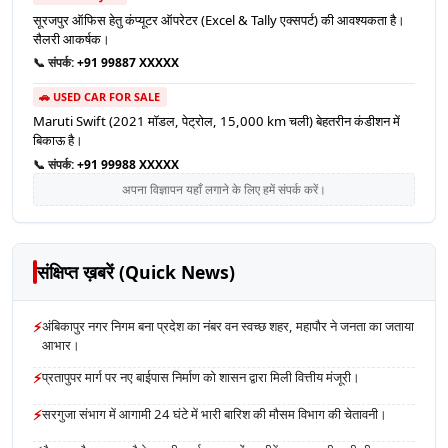
सूरजपुर ऑफिस हेतु कंप्यूटर ऑपरेटर (Excel & Tally एक्सपर्ट) की आवश्यकता है।
सैलरी आकर्षक।
📞 संपर्क:
+91 99887 XXXXX
🚗 USED CAR FOR SALE
Maruti Swift (2021 मॉडल, पेट्रोल, 15,000 km चली) बेहतरीन कंडीशन में
बिकाऊ है।
📞 संपर्क:
+91 99988 XXXXX
अपना विज्ञापन यहाँ लगाने के लिए हमें संपर्क करें।
संक्षिप्त ख़बरें (Quick News)
⚡
अंबिकापुर नगर निगम बना प्रदेश का नंबर वन स्वच्छ शहर, महापौर ने जनता का जताया
आभार।
⚡
प्रतापुपर मार्ग पर नए बाईपास निर्माण को शासन द्वारा मिली वित्तीय मंजूरी।
⚡
सरगुजा संभाग में आगामी 24 घंटे में भारी बारिश की मौसम विभाग की चेतावनी।