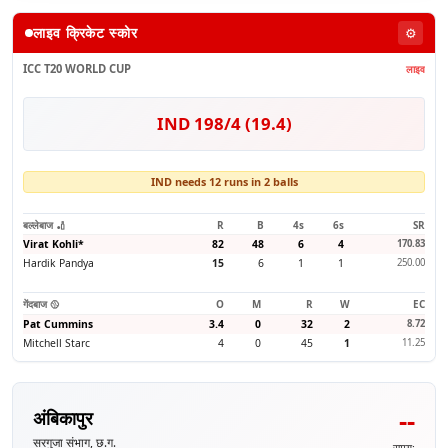
लाइव क्रिकेट स्कोर
⚙️
ICC T20 WORLD CUP
लाइव
IND 198/4 (19.4)
IND needs 12 runs in 2 balls
बल्लेबाज 🏏
R
B
4s
6s
SR
Virat Kohli
*
82
48
6
4
170.83
Hardik Pandya
15
6
1
1
250.00
गेंदबाज 🥎
O
M
R
W
EC
Pat Cummins
3.4
0
32
2
8.72
Mitchell Starc
4
0
45
1
11.25
--
अंबिकापुर
सरगुजा संभाग, छ.ग.
समय: