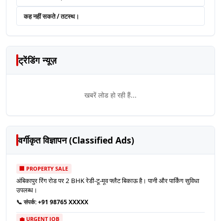
कह नहीं सकते / तटस्थ।
ट्रेंडिंग न्यूज़
खबरें लोड हो रही हैं...
वर्गीकृत विज्ञापन (Classified Ads)
🏢 PROPERTY SALE
अंबिकापुर रिंग रोड पर 2 BHK रेडी-टू-मूव फ्लैट बिकाऊ है। पानी और पार्किंग सुविधा
उपलब्ध।
📞 संपर्क:
+91 98765 XXXXX
💼 URGENT JOB