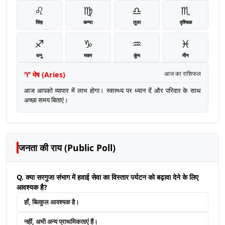
♌
♍
♎
♏
सिंह
कन्या
तुला
वृश्चिक
♐
♑
♒
♓
धनु
मकर
कुंभ
मीन
♈
मेष
(
Aries
)
आज का राशिफल
आज आपको व्यापार में लाभ होगा। स्वास्थ्य पर ध्यान दें और परिवार के साथ
अच्छा समय बिताएं।
जनता की राय (Public Poll)
Q. क्या सरगुजा संभाग में हवाई सेवा का विस्तार पर्यटन को बढ़ावा देने के लिए
आवश्यक है?
हाँ, बिल्कुल आवश्यक है।
नहीं, अभी अन्य प्राथमिकताएं हैं।