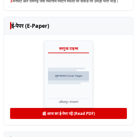
⚡
मैनपाट और रामगढ़ जैसे स्थानीय पर्यटन स्थलों पर वीकेंड पर उमड़ी भारी भीड़।
ई-पेपर (E-Paper)
सरगुजा टाइम्स
मुख्य समाचार (Cover Page)
अंबिकापुर संस्करण
📰 आज का ई-पेपर पढ़ें (Read PDF)