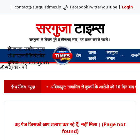
🌙
|
contact@surgujatimes.in
Facebook
Twitter
YouTube
|
Login
सरगुजा
टाइम्स
सरगुजा से लेकर पूरे छत्तीसगढ़ तक, हर खबर सबसे पहले।
होम
ताज़ा खबरें
सरगुजा
ताज़ा
सरगुजा
संभाग
राजनीति
खेल
देश
होम
राजन
खबरें
संभाग
दुनिया
Chhattisgarh
✍️
पत्रकार बनें
ब्रेकिंग न्यूज़
•
अंबिकापुर: नाबालिग से दुष्कर्म के आरोपी को 10 दिन बाद पट
वह पेज जिसकी आप तलाश कर रहे हैं, नहीं मिला। (Page not
found)