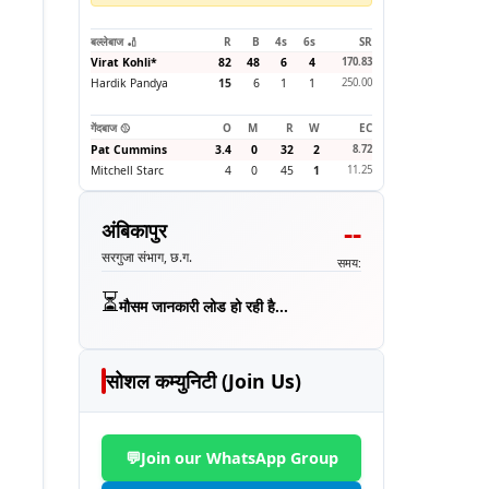
बल्लेबाज 🏏
R
B
4s
6s
SR
Virat Kohli
*
82
48
6
4
170.83
Hardik Pandya
15
6
1
1
250.00
गेंदबाज 🥎
O
M
R
W
EC
Pat Cummins
3.4
0
32
2
8.72
Mitchell Starc
4
0
45
1
11.25
--
अंबिकापुर
सरगुजा संभाग, छ.ग.
समय:
⏳
मौसम जानकारी लोड हो रही है...
सोशल कम्युनिटी (Join Us)
💬
Join our WhatsApp Group