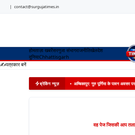
|
contact@surgujatimes.in
होम
ताज़ा खबरें
सरगुजा संभाग
राजनीति
खेल
देश
दुनिया
Chhattisgarh
✍️
पत्रकार बनें
ब्रेकिंग न्यूज़
•
अम्बिकापुर: गुरु पूर्णिमा के पावन अवसर पर
वह पेज जिसकी आप तलाश