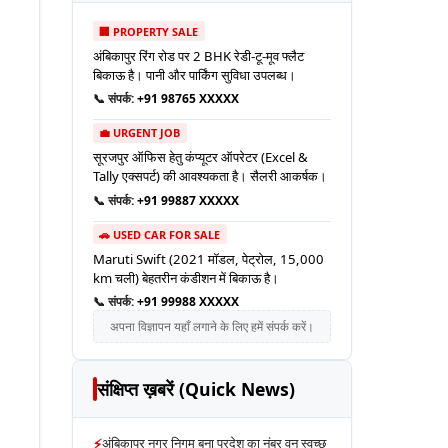
🏢 PROPERTY SALE
अंबिकापुर रिंग रोड पर 2 BHK रेडी-टू-मूव फ्लैट
बिकाऊ है। पानी और पार्किंग सुविधा उपलब्ध।
📞 संपर्क:
+91 98765 XXXXX
💼 URGENT JOB
सूरजपुर ऑफिस हेतु कंप्यूटर ऑपरेटर (Excel &
Tally एक्सपर्ट) की आवश्यकता है। सैलरी आकर्षक।
📞 संपर्क:
+91 99887 XXXXX
🚗 USED CAR FOR SALE
Maruti Swift (2021 मॉडल, पेट्रोल, 15,000
km चली) बेहतरीन कंडीशन में बिकाऊ है।
📞 संपर्क:
+91 99988 XXXXX
अपना विज्ञापन यहाँ लगाने के लिए हमें संपर्क करें।
संक्षिप्त ख़बरें (Quick News)
⚡
अंबिकापुर नगर निगम बना प्रदेश का नंबर वन स्वच्छ