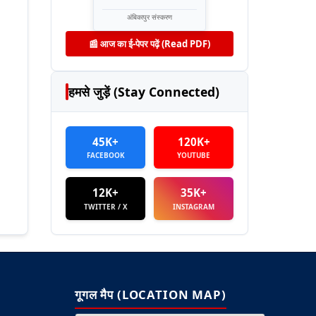
अंबिकापुर संस्करण
📰 आज का ई-पेपर पढ़ें (Read PDF)
हमसे जुड़ें (Stay Connected)
45K+
120K+
FACEBOOK
YOUTUBE
12K+
35K+
TWITTER / X
INSTAGRAM
गूगल मैप (LOCATION MAP)