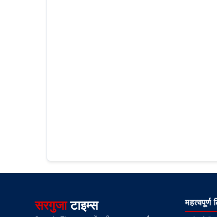
सरगुजा
टाइम्स
महत्वपूर्ण 