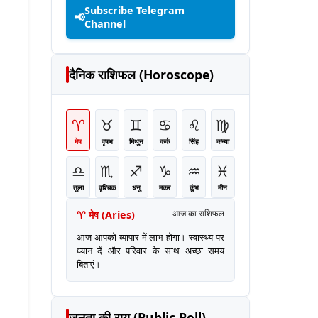
Subscribe Telegram
📢
Channel
दैनिक राशिफल (Horoscope)
♈
♉
♊
♋
♌
♍
मेष
वृषभ
मिथुन
कर्क
सिंह
कन्या
♎
♏
♐
♑
♒
♓
तुला
वृश्चिक
धनु
मकर
कुंभ
मीन
♈
मेष
(
Aries
)
आज का राशिफल
आज आपको व्यापार में लाभ होगा। स्वास्थ्य पर
ध्यान दें और परिवार के साथ अच्छा समय
बिताएं।
जनता की राय (Public Poll)