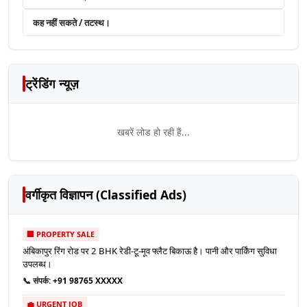
कह नहीं सकते / तटस्थ।
ट्रेंडिंग न्यूज़
खबरें लोड हो रही हैं...
वर्गीकृत विज्ञापन (Classified Ads)
🏢 PROPERTY SALE
अंबिकापुर रिंग रोड पर 2 BHK रेडी-टू-मूव फ्लैट बिकाऊ है। पानी और पार्किंग सुविधा
उपलब्ध।
📞 संपर्क:
+91 98765 XXXXX
💼 URGENT JOB