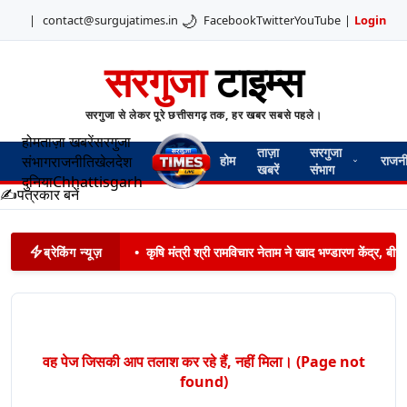
🌙
|
contact@surgujatimes.in
Facebook
Twitter
YouTube
|
Login
सरगुजा
टाइम्स
सरगुजा से लेकर पूरे छत्तीसगढ़ तक, हर खबर सबसे पहले।
होम
ताज़ा खबरें
सरगुजा
ताज़ा
सरगुजा
संभाग
राजनीति
खेल
देश
होम
राजन
खबरें
संभाग
दुनिया
Chhattisgarh
✍️
पत्रकार बनें
ब्रेकिंग न्यूज़
•
कृषि मंत्री श्री रामविचार नेताम ने खाद भण्डारण केंद्र,
वह पेज जिसकी आप तलाश कर रहे हैं, नहीं मिला। (Page not
found)