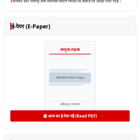
⚡
मैनपाट और रामगढ़ जैसे स्थानीय पर्यटन स्थलों पर वीकेंड पर उमड़ी भारी भीड़।
ई-पेपर (E-Paper)
सरगुजा टाइम्स
मुख्य समाचार (Cover Page)
अंबिकापुर संस्करण
📰 आज का ई-पेपर पढ़ें (Read PDF)