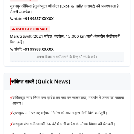
सूरजपुर ऑफिस हेतु कंप्यूटर ऑपरेटर (Excel & Tally एक्सपर्ट) की आवश्यकता है।
सैलरी आकर्षक।
📞 संपर्क:
+91 99887 XXXXX
🚗 USED CAR FOR SALE
Maruti Swift (2021 मॉडल, पेट्रोल, 15,000 km चली) बेहतरीन कंडीशन में
बिकाऊ है।
📞 संपर्क:
+91 99988 XXXXX
अपना विज्ञापन यहाँ लगाने के लिए हमें संपर्क करें।
संक्षिप्त ख़बरें (Quick News)
⚡
अंबिकापुर नगर निगम बना प्रदेश का नंबर वन स्वच्छ शहर, महापौर ने जनता का जताया
आभार।
⚡
प्रतापुपर मार्ग पर नए बाईपास निर्माण को शासन द्वारा मिली वित्तीय मंजूरी।
⚡
सरगुजा संभाग में आगामी 24 घंटे में भारी बारिश की मौसम विभाग की चेतावनी।