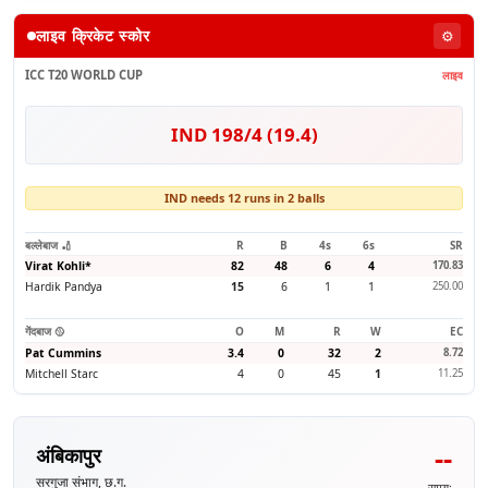
लाइव क्रिकेट स्कोर
⚙️
ICC T20 WORLD CUP
लाइव
IND 198/4 (19.4)
IND needs 12 runs in 2 balls
बल्लेबाज 🏏
R
B
4s
6s
SR
Virat Kohli
*
82
48
6
4
170.83
Hardik Pandya
15
6
1
1
250.00
गेंदबाज 🥎
O
M
R
W
EC
Pat Cummins
3.4
0
32
2
8.72
Mitchell Starc
4
0
45
1
11.25
--
अंबिकापुर
सरगुजा संभाग, छ.ग.
समय: