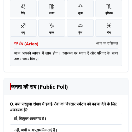
♌
♍
♎
♏
सिंह
कन्या
तुला
वृश्चिक
♐
♑
♒
♓
धनु
मकर
कुंभ
मीन
♈
मेष
(
Aries
)
आज का राशिफल
आज आपको व्यापार में लाभ होगा। स्वास्थ्य पर ध्यान दें और परिवार के साथ
अच्छा समय बिताएं।
जनता की राय (Public Poll)
Q. क्या सरगुजा संभाग में हवाई सेवा का विस्तार पर्यटन को बढ़ावा देने के लिए
आवश्यक है?
हाँ, बिल्कुल आवश्यक है।
नहीं, अभी अन्य प्राथमिकताएं हैं।