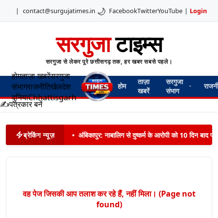
🌙
|
contact@surgujatimes.in
Facebook
Twitter
YouTube
|
Login
सरगुजा
टाइम्स
सरगुजा से लेकर पूरे छत्तीसगढ़ तक, हर खबर सबसे पहले।
होम
ताज़ा खबरें
सरगुजा
ताज़ा
सरगुजा
संभाग
राजनीति
खेल
देश
होम
राजन
खबरें
संभाग
दुनिया
Chhattisgarh
✍️
पत्रकार बनें
ब्रेकिंग न्यूज़
•
अंबिकापुर: नाबालिग से दुष्कर्म के आरोपी को 10 दिन बाद पट
वह पेज जिसकी आप तलाश कर रहे हैं, नहीं मिला। (Page not
found)