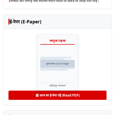
⚡
मैनपाट और रामगढ़ जैसे स्थानीय पर्यटन स्थलों पर वीकेंड पर उमड़ी भारी भीड़।
ई-पेपर (E-Paper)
सरगुजा टाइम्स
मुख्य समाचार (Cover Page)
अंबिकापुर संस्करण
📰 आज का ई-पेपर पढ़ें (Read PDF)