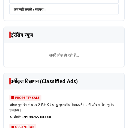
कह नहीं सकते / तटस्थ।
ट्रेंडिंग न्यूज़
खबरें लोड हो रही हैं...
वर्गीकृत विज्ञापन (Classified Ads)
🏢 PROPERTY SALE
अंबिकापुर रिंग रोड पर 2 BHK रेडी-टू-मूव फ्लैट बिकाऊ है। पानी और पार्किंग सुविधा
उपलब्ध।
📞 संपर्क:
+91 98765 XXXXX
💼 URGENT JOB