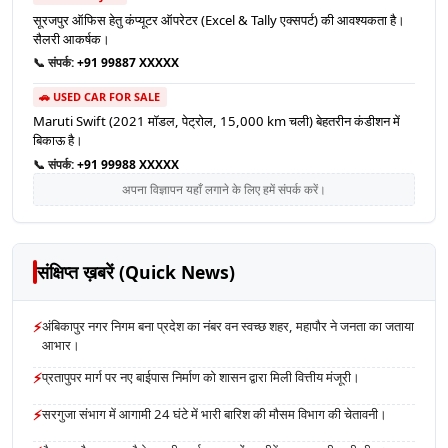
सूरजपुर ऑफिस हेतु कंप्यूटर ऑपरेटर (Excel & Tally एक्सपर्ट) की आवश्यकता है।
सैलरी आकर्षक।
📞 संपर्क:
+91 99887 XXXXX
🚗 USED CAR FOR SALE
Maruti Swift (2021 मॉडल, पेट्रोल, 15,000 km चली) बेहतरीन कंडीशन में
बिकाऊ है।
📞 संपर्क:
+91 99988 XXXXX
अपना विज्ञापन यहाँ लगाने के लिए हमें संपर्क करें।
संक्षिप्त ख़बरें (Quick News)
⚡
अंबिकापुर नगर निगम बना प्रदेश का नंबर वन स्वच्छ शहर, महापौर ने जनता का जताया
आभार।
⚡
प्रतापुपर मार्ग पर नए बाईपास निर्माण को शासन द्वारा मिली वित्तीय मंजूरी।
⚡
सरगुजा संभाग में आगामी 24 घंटे में भारी बारिश की मौसम विभाग की चेतावनी।