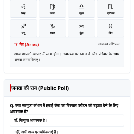
♌
♍
♎
♏
सिंह
कन्या
तुला
वृश्चिक
♐
♑
♒
♓
धनु
मकर
कुंभ
मीन
♈
मेष
(
Aries
)
आज का राशिफल
आज आपको व्यापार में लाभ होगा। स्वास्थ्य पर ध्यान दें और परिवार के साथ
अच्छा समय बिताएं।
जनता की राय (Public Poll)
Q. क्या सरगुजा संभाग में हवाई सेवा का विस्तार पर्यटन को बढ़ावा देने के लिए
आवश्यक है?
हाँ, बिल्कुल आवश्यक है।
नहीं, अभी अन्य प्राथमिकताएं हैं।