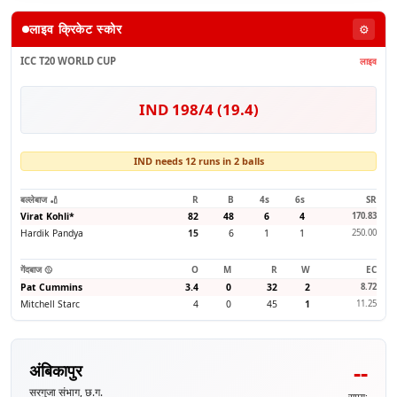
लाइव क्रिकेट स्कोर
⚙️
ICC T20 WORLD CUP
लाइव
IND 198/4 (19.4)
IND needs 12 runs in 2 balls
बल्लेबाज 🏏
R
B
4s
6s
SR
Virat Kohli
*
82
48
6
4
170.83
Hardik Pandya
15
6
1
1
250.00
गेंदबाज 🥎
O
M
R
W
EC
Pat Cummins
3.4
0
32
2
8.72
Mitchell Starc
4
0
45
1
11.25
--
अंबिकापुर
सरगुजा संभाग, छ.ग.
समय: