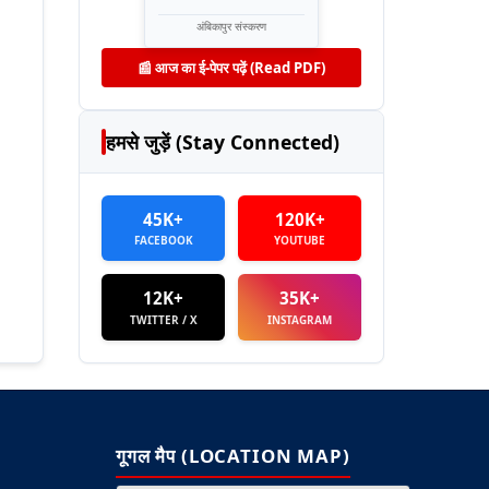
अंबिकापुर संस्करण
📰 आज का ई-पेपर पढ़ें (Read PDF)
हमसे जुड़ें (Stay Connected)
45K+
120K+
FACEBOOK
YOUTUBE
12K+
35K+
TWITTER / X
INSTAGRAM
गूगल मैप (LOCATION MAP)