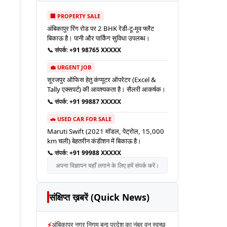
🏢 PROPERTY SALE
अंबिकापुर रिंग रोड पर 2 BHK रेडी-टू-मूव फ्लैट
बिकाऊ है। पानी और पार्किंग सुविधा उपलब्ध।
📞 संपर्क:
+91 98765 XXXXX
💼 URGENT JOB
सूरजपुर ऑफिस हेतु कंप्यूटर ऑपरेटर (Excel &
Tally एक्सपर्ट) की आवश्यकता है। सैलरी आकर्षक।
📞 संपर्क:
+91 99887 XXXXX
🚗 USED CAR FOR SALE
Maruti Swift (2021 मॉडल, पेट्रोल, 15,000
km चली) बेहतरीन कंडीशन में बिकाऊ है।
📞 संपर्क:
+91 99988 XXXXX
अपना विज्ञापन यहाँ लगाने के लिए हमें संपर्क करें।
संक्षिप्त ख़बरें (Quick News)
⚡
अंबिकापुर नगर निगम बना प्रदेश का नंबर वन स्वच्छ