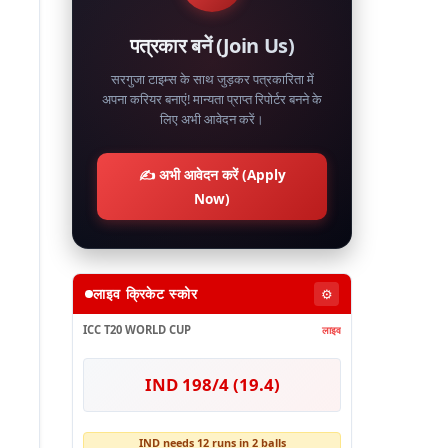
पत्रकार बनें (Join Us)
सरगुजा टाइम्स के साथ जुड़कर पत्रकारिता में
अपना करियर बनाएं! मान्यता प्राप्त रिपोर्टर बनने के
लिए अभी आवेदन करें।
✍️ अभी आवेदन करें (Apply
Now)
लाइव क्रिकेट स्कोर
⚙️
ICC T20 WORLD CUP
लाइव
IND 198/4 (19.4)
IND needs 12 runs in 2 balls