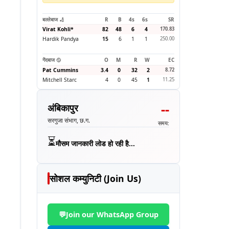
बल्लेबाज 🏏
R
B
4s
6s
SR
Virat Kohli
*
82
48
6
4
170.83
Hardik Pandya
15
6
1
1
250.00
गेंदबाज 🥎
O
M
R
W
EC
Pat Cummins
3.4
0
32
2
8.72
Mitchell Starc
4
0
45
1
11.25
--
अंबिकापुर
सरगुजा संभाग, छ.ग.
समय:
⏳
मौसम जानकारी लोड हो रही है...
सोशल कम्युनिटी (Join Us)
💬
Join our WhatsApp Group