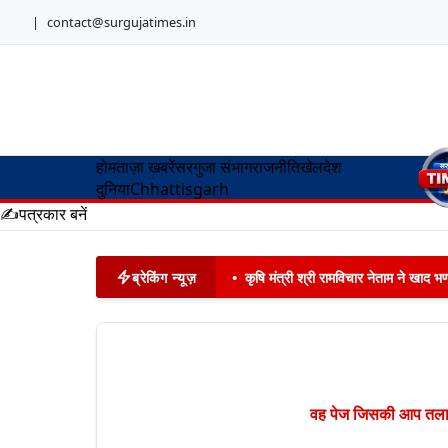
|
contact@surgujatimes.in
होम
ताज़ा खबरें
सरगुजा संभाग
राजनीति
खेल
देश
दुनिया
Chhattisgarh
✍️
पत्रकार बनें
ब्रेकिंग न्यूज़
•
कृषि मंत्री श्री रामविचार नेताम ने खाद
वह पेज जिसकी आप तलाश