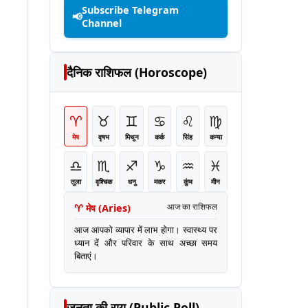
Subscribe Telegram
📢
Channel
दैनिक राशिफल (Horoscope)
♈
♉
♊
♋
♌
♍
मेष
वृषभ
मिथुन
कर्क
सिंह
कन्या
♎
♏
♐
♑
♒
♓
तुला
वृश्चिक
धनु
मकर
कुंभ
मीन
♈
मेष
(
Aries
)
आज का राशिफल
आज आपको व्यापार में लाभ होगा। स्वास्थ्य पर
ध्यान दें और परिवार के साथ अच्छा समय
बिताएं।
जनता की राय (Public Poll)