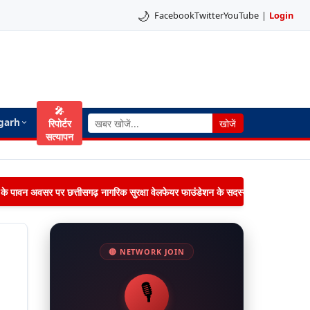
🌙
Facebook
Twitter
YouTube
|
Login
🎤
garh
रिपोर्टर
खोजें
सत्यापन
िमा के पावन अवसर पर छत्तीसगढ़ नागरिक सुरक्षा वेलफेयर फाउंडेशन के सदस्यों द्वारा जनपद पंचायत 
🔴 NETWORK JOIN
🎙️