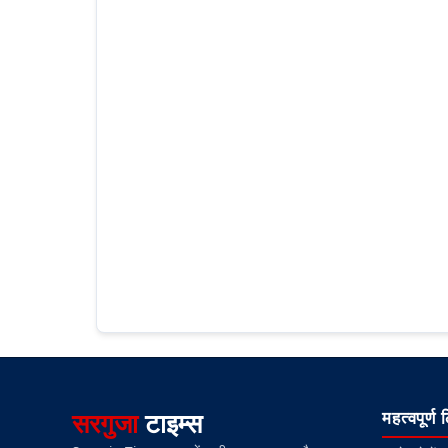
सरगुजा
टाइम्स
महत्वपूर्ण 