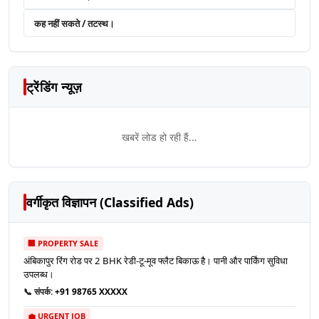
कह नहीं सकते / तटस्थ।
ट्रेंडिंग न्यूज़
खबरें लोड हो रही हैं...
वर्गीकृत विज्ञापन (Classified Ads)
🏢 PROPERTY SALE
अंबिकापुर रिंग रोड पर 2 BHK रेडी-टू-मूव फ्लैट बिकाऊ है। पानी और पार्किंग सुविधा
उपलब्ध।
📞 संपर्क:
+91 98765 XXXXX
💼 URGENT JOB