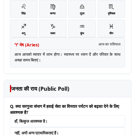
♌
♍
♎
♏
सिंह
कन्या
तुला
वृश्चिक
♐
♑
♒
♓
धनु
मकर
कुंभ
मीन
♈
मेष
(
Aries
)
आज का राशिफल
आज आपको व्यापार में लाभ होगा। स्वास्थ्य पर ध्यान दें और परिवार के साथ
अच्छा समय बिताएं।
जनता की राय (Public Poll)
Q. क्या सरगुजा संभाग में हवाई सेवा का विस्तार पर्यटन को बढ़ावा देने के लिए
आवश्यक है?
हाँ, बिल्कुल आवश्यक है।
नहीं, अभी अन्य प्राथमिकताएं हैं।