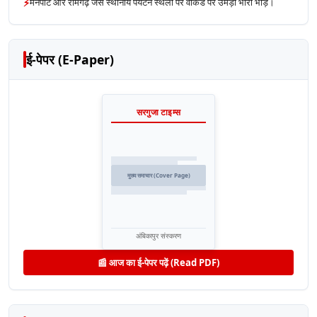
⚡
मैनपाट और रामगढ़ जैसे स्थानीय पर्यटन स्थलों पर वीकेंड पर उमड़ी भारी भीड़।
ई-पेपर (E-Paper)
सरगुजा टाइम्स
मुख्य समाचार (Cover Page)
अंबिकापुर संस्करण
📰 आज का ई-पेपर पढ़ें (Read PDF)