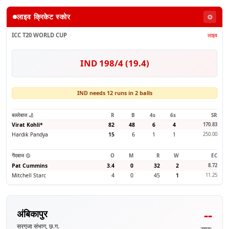
लाइव क्रिकेट स्कोर
⚙️
ICC T20 WORLD CUP
लाइव
IND 198/4 (19.4)
IND needs 12 runs in 2 balls
बल्लेबाज 🏏
R
B
4s
6s
SR
Virat Kohli
*
82
48
6
4
170.83
Hardik Pandya
15
6
1
1
250.00
गेंदबाज 🥎
O
M
R
W
EC
Pat Cummins
3.4
0
32
2
8.72
Mitchell Starc
4
0
45
1
11.25
--
अंबिकापुर
सरगुजा संभाग, छ.ग.
समय: