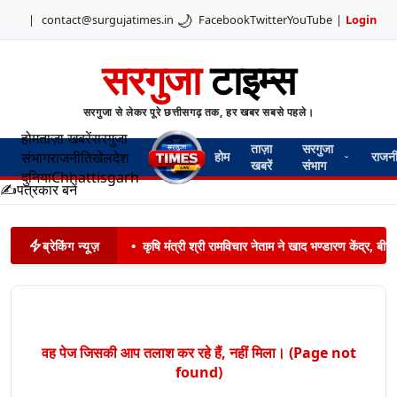
🌙
|
contact@surgujatimes.in
Facebook
Twitter
YouTube
|
Login
सरगुजा
टाइम्स
सरगुजा से लेकर पूरे छत्तीसगढ़ तक, हर खबर सबसे पहले।
होम
ताज़ा खबरें
सरगुजा
ताज़ा
सरगुजा
संभाग
राजनीति
खेल
देश
होम
राजन
खबरें
संभाग
दुनिया
Chhattisgarh
✍️
पत्रकार बनें
ब्रेकिंग न्यूज़
•
कृषि मंत्री श्री रामविचार नेताम ने खाद भण्डारण केंद्र,
वह पेज जिसकी आप तलाश कर रहे हैं, नहीं मिला। (Page not
found)