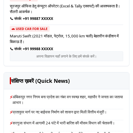
सूरजपुर ऑफिस हेतु कंप्यूटर ऑपरेटर (Excel & Tally एक्सपर्ट) की आवश्यकता है।
सैलरी आकर्षक।
📞 संपर्क:
+91 99887 XXXXX
🚗 USED CAR FOR SALE
Maruti Swift (2021 मॉडल, पेट्रोल, 15,000 km चली) बेहतरीन कंडीशन में
बिकाऊ है।
📞 संपर्क:
+91 99988 XXXXX
अपना विज्ञापन यहाँ लगाने के लिए हमें संपर्क करें।
संक्षिप्त ख़बरें (Quick News)
⚡
अंबिकापुर नगर निगम बना प्रदेश का नंबर वन स्वच्छ शहर, महापौर ने जनता का जताया
आभार।
⚡
प्रतापुपर मार्ग पर नए बाईपास निर्माण को शासन द्वारा मिली वित्तीय मंजूरी।
⚡
सरगुजा संभाग में आगामी 24 घंटे में भारी बारिश की मौसम विभाग की चेतावनी।