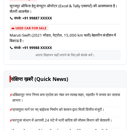
सूरजपुर ऑफिस हेतु कंप्यूटर ऑपरेटर (Excel & Tally एक्सपर्ट) की आवश्यकता है।
सैलरी आकर्षक।
📞 संपर्क:
+91 99887 XXXXX
🚗 USED CAR FOR SALE
Maruti Swift (2021 मॉडल, पेट्रोल, 15,000 km चली) बेहतरीन कंडीशन में
बिकाऊ है।
📞 संपर्क:
+91 99988 XXXXX
अपना विज्ञापन यहाँ लगाने के लिए हमें संपर्क करें।
संक्षिप्त ख़बरें (Quick News)
⚡
अंबिकापुर नगर निगम बना प्रदेश का नंबर वन स्वच्छ शहर, महापौर ने जनता का जताया
आभार।
⚡
प्रतापुपर मार्ग पर नए बाईपास निर्माण को शासन द्वारा मिली वित्तीय मंजूरी।
⚡
सरगुजा संभाग में आगामी 24 घंटे में भारी बारिश की मौसम विभाग की चेतावनी।