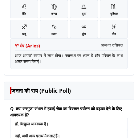
♌
♍
♎
♏
सिंह
कन्या
तुला
वृश्चिक
♐
♑
♒
♓
धनु
मकर
कुंभ
मीन
♈
मेष
(
Aries
)
आज का राशिफल
आज आपको व्यापार में लाभ होगा। स्वास्थ्य पर ध्यान दें और परिवार के साथ
अच्छा समय बिताएं।
जनता की राय (Public Poll)
Q. क्या सरगुजा संभाग में हवाई सेवा का विस्तार पर्यटन को बढ़ावा देने के लिए
आवश्यक है?
हाँ, बिल्कुल आवश्यक है।
नहीं, अभी अन्य प्राथमिकताएं हैं।