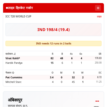
लाइव क्रिकेट स्कोर
⚙️
ICC T20 WORLD CUP
लाइव
IND 198/4 (19.4)
IND needs 12 runs in 2 balls
बल्लेबाज 🏏
R
B
4s
6s
SR
Virat Kohli
*
82
48
6
4
170.83
Hardik Pandya
15
6
1
1
250.00
गेंदबाज 🥎
O
M
R
W
EC
Pat Cummins
3.4
0
32
2
8.72
Mitchell Starc
4
0
45
1
11.25
--
अंबिकापुर
सरगुजा संभाग, छ.ग.
समय: