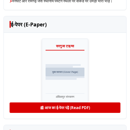
⚡
मैनपाट और रामगढ़ जैसे स्थानीय पर्यटन स्थलों पर वीकेंड पर उमड़ी भारी भीड़।
ई-पेपर (E-Paper)
सरगुजा टाइम्स
मुख्य समाचार (Cover Page)
अंबिकापुर संस्करण
📰 आज का ई-पेपर पढ़ें (Read PDF)