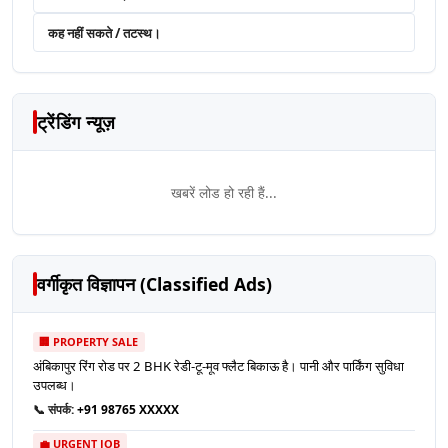
कह नहीं सकते / तटस्थ।
ट्रेंडिंग न्यूज़
खबरें लोड हो रही हैं...
वर्गीकृत विज्ञापन (Classified Ads)
🏢 PROPERTY SALE
अंबिकापुर रिंग रोड पर 2 BHK रेडी-टू-मूव फ्लैट बिकाऊ है। पानी और पार्किंग सुविधा
उपलब्ध।
📞 संपर्क:
+91 98765 XXXXX
💼 URGENT JOB