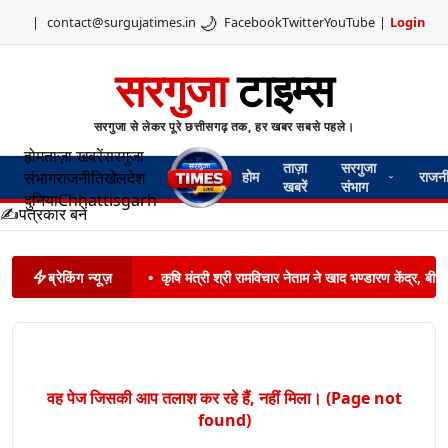
🌙
|
contact@surgujatimes.in
Facebook
Twitter
YouTube
|
Login
सरगुजा
टाइम्स
सरगुजा से लेकर पूरे छत्तीसगढ़ तक, हर खबर सबसे पहले।
होम
ताज़ा खबरें
सरगुजा
ताज़ा
सरगुजा
संभाग
राजनीति
खेल
देश
होम
राजन
खबरें
संभाग
दुनिया
Chhattisgarh
✍️
पत्रकार बनें
ब्रेकिंग न्यूज़
•
कृषि मंत्री श्री रामविचार नेताम ने खाद भण्डारण केंद्र,
वह पेज जिसकी आप तलाश कर रहे हैं, नहीं मिला। (Page not
found)