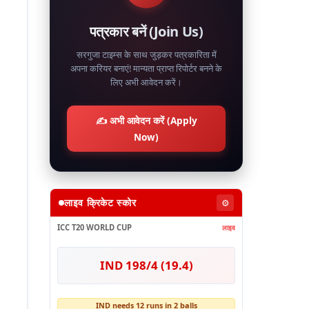
पत्रकार बनें (Join Us)
सरगुजा टाइम्स के साथ जुड़कर पत्रकारिता में
अपना करियर बनाएं! मान्यता प्राप्त रिपोर्टर बनने के
लिए अभी आवेदन करें।
✍️ अभी आवेदन करें (Apply
Now)
लाइव क्रिकेट स्कोर
⚙️
ICC T20 WORLD CUP
लाइव
IND 198/4 (19.4)
IND needs 12 runs in 2 balls