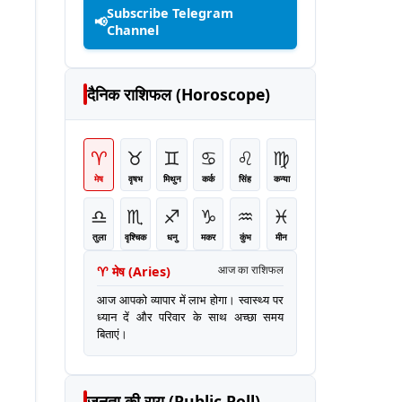
Subscribe Telegram
📢
Channel
दैनिक राशिफल (Horoscope)
♈
♉
♊
♋
♌
♍
मेष
वृषभ
मिथुन
कर्क
सिंह
कन्या
♎
♏
♐
♑
♒
♓
तुला
वृश्चिक
धनु
मकर
कुंभ
मीन
♈
मेष
(
Aries
)
आज का राशिफल
आज आपको व्यापार में लाभ होगा। स्वास्थ्य पर
ध्यान दें और परिवार के साथ अच्छा समय
बिताएं।
जनता की राय (Public Poll)