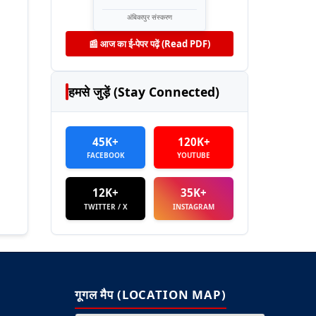
अंबिकापुर संस्करण
📰 आज का ई-पेपर पढ़ें (Read PDF)
हमसे जुड़ें (Stay Connected)
45K+
120K+
FACEBOOK
YOUTUBE
12K+
35K+
TWITTER / X
INSTAGRAM
गूगल मैप (LOCATION MAP)