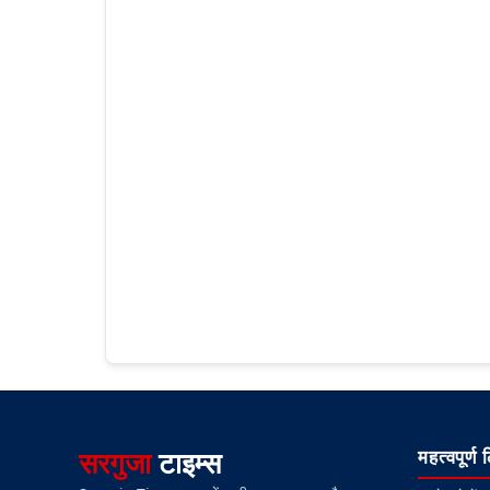
सरगुजा
टाइम्स
महत्वपूर्ण 