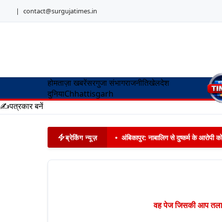
|
contact@surgujatimes.in
होम
ताज़ा खबरें
सरगुजा संभाग
राजनीति
खेल
देश
दुनिया
Chhattisgarh
✍️
पत्रकार बनें
ब्रेकिंग न्यूज़
•
अंबिकापुर: नाबालिग से दुष्कर्म के आरोपी 
वह पेज जिसकी आप तलाश