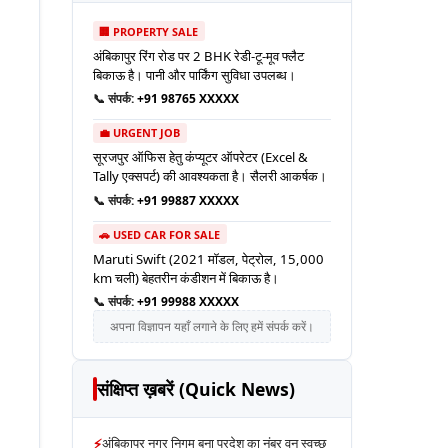
🏢 PROPERTY SALE
अंबिकापुर रिंग रोड पर 2 BHK रेडी-टू-मूव फ्लैट
बिकाऊ है। पानी और पार्किंग सुविधा उपलब्ध।
📞 संपर्क:
+91 98765 XXXXX
💼 URGENT JOB
सूरजपुर ऑफिस हेतु कंप्यूटर ऑपरेटर (Excel &
Tally एक्सपर्ट) की आवश्यकता है। सैलरी आकर्षक।
📞 संपर्क:
+91 99887 XXXXX
🚗 USED CAR FOR SALE
Maruti Swift (2021 मॉडल, पेट्रोल, 15,000
km चली) बेहतरीन कंडीशन में बिकाऊ है।
📞 संपर्क:
+91 99988 XXXXX
अपना विज्ञापन यहाँ लगाने के लिए हमें संपर्क करें।
संक्षिप्त ख़बरें (Quick News)
⚡
अंबिकापुर नगर निगम बना प्रदेश का नंबर वन स्वच्छ