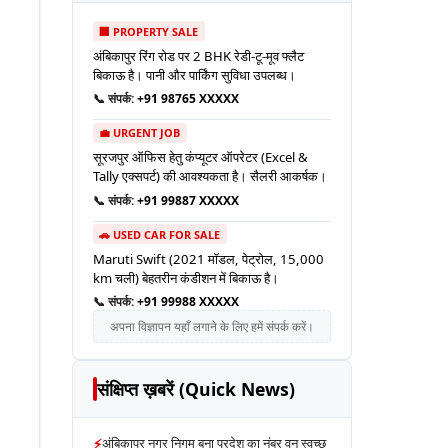
🏢 PROPERTY SALE
अंबिकापुर रिंग रोड पर 2 BHK रेडी-टू-मूव फ्लैट
बिकाऊ है। पानी और पार्किंग सुविधा उपलब्ध।
📞 संपर्क:
+91 98765 XXXXX
💼 URGENT JOB
सूरजपुर ऑफिस हेतु कंप्यूटर ऑपरेटर (Excel &
Tally एक्सपर्ट) की आवश्यकता है। सैलरी आकर्षक।
📞 संपर्क:
+91 99887 XXXXX
🚗 USED CAR FOR SALE
Maruti Swift (2021 मॉडल, पेट्रोल, 15,000
km चली) बेहतरीन कंडीशन में बिकाऊ है।
📞 संपर्क:
+91 99988 XXXXX
अपना विज्ञापन यहाँ लगाने के लिए हमें संपर्क करें।
संक्षिप्त ख़बरें (Quick News)
⚡
अंबिकापुर नगर निगम बना प्रदेश का नंबर वन स्वच्छ