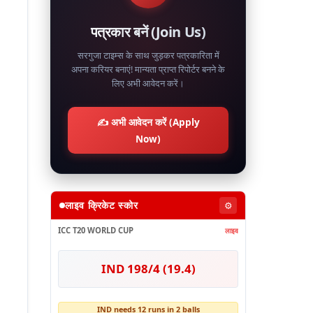
पत्रकार बनें (Join Us)
सरगुजा टाइम्स के साथ जुड़कर पत्रकारिता में
अपना करियर बनाएं! मान्यता प्राप्त रिपोर्टर बनने के
लिए अभी आवेदन करें।
✍️ अभी आवेदन करें (Apply
Now)
लाइव क्रिकेट स्कोर
⚙️
ICC T20 WORLD CUP
लाइव
IND 198/4 (19.4)
IND needs 12 runs in 2 balls