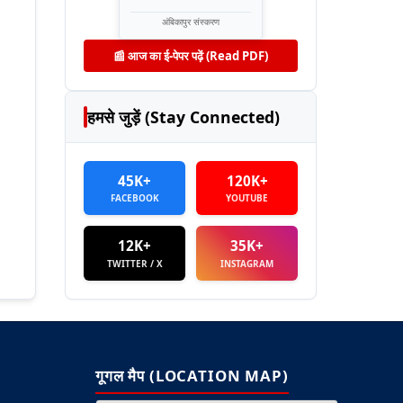
अंबिकापुर संस्करण
📰 आज का ई-पेपर पढ़ें (Read PDF)
हमसे जुड़ें (Stay Connected)
45K+
120K+
FACEBOOK
YOUTUBE
12K+
35K+
TWITTER / X
INSTAGRAM
गूगल मैप (LOCATION MAP)