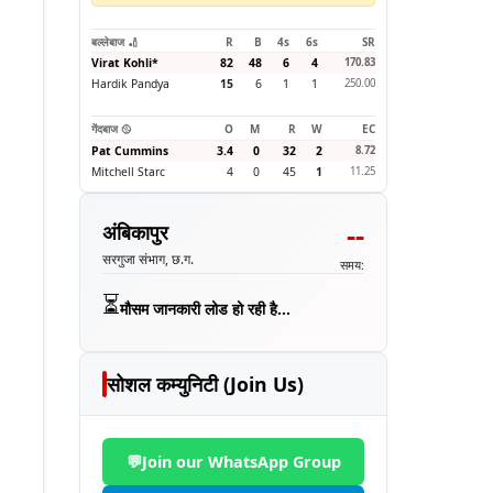
बल्लेबाज 🏏
R
B
4s
6s
SR
Virat Kohli
*
82
48
6
4
170.83
Hardik Pandya
15
6
1
1
250.00
गेंदबाज 🥎
O
M
R
W
EC
Pat Cummins
3.4
0
32
2
8.72
Mitchell Starc
4
0
45
1
11.25
--
अंबिकापुर
सरगुजा संभाग, छ.ग.
समय:
⏳
मौसम जानकारी लोड हो रही है...
सोशल कम्युनिटी (Join Us)
💬
Join our WhatsApp Group