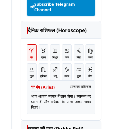
Subscribe Telegram
📢
Channel
दैनिक राशिफल (Horoscope)
♈
♉
♊
♋
♌
♍
मेष
वृषभ
मिथुन
कर्क
सिंह
कन्या
♎
♏
♐
♑
♒
♓
तुला
वृश्चिक
धनु
मकर
कुंभ
मीन
♈
मेष
(
Aries
)
आज का राशिफल
आज आपको व्यापार में लाभ होगा। स्वास्थ्य पर
ध्यान दें और परिवार के साथ अच्छा समय
बिताएं।
जनता की राय (Public Poll)