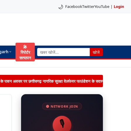
🌙
Facebook
Twitter
YouTube
|
Login
🎤
garh
रिपोर्टर
खोजें
सत्यापन
िमा के पावन अवसर पर छत्तीसगढ़ नागरिक सुरक्षा वेलफेयर फाउंडेशन के सदस्यों द्वारा जनपद पंचायत 
🔴 NETWORK JOIN
🎙️