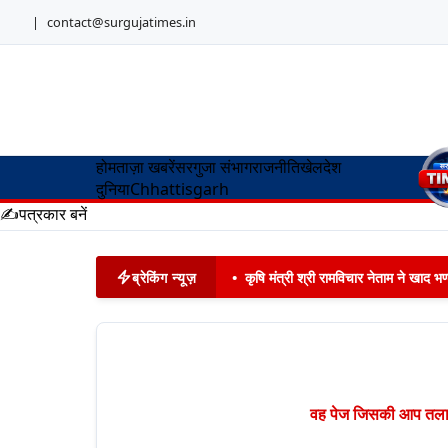
|
contact@surgujatimes.in
होम
ताज़ा खबरें
सरगुजा संभाग
राजनीति
खेल
देश
दुनिया
Chhattisgarh
✍️
पत्रकार बनें
ब्रेकिंग न्यूज़
•
कृषि मंत्री श्री रामविचार नेताम ने खाद
वह पेज जिसकी आप तलाश