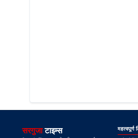
सरगुजा
टाइम्स
महत्वपूर्ण 