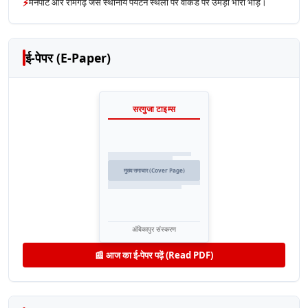
⚡
मैनपाट और रामगढ़ जैसे स्थानीय पर्यटन स्थलों पर वीकेंड पर उमड़ी भारी भीड़।
ई-पेपर (E-Paper)
सरगुजा टाइम्स
मुख्य समाचार (Cover Page)
अंबिकापुर संस्करण
📰 आज का ई-पेपर पढ़ें (Read PDF)