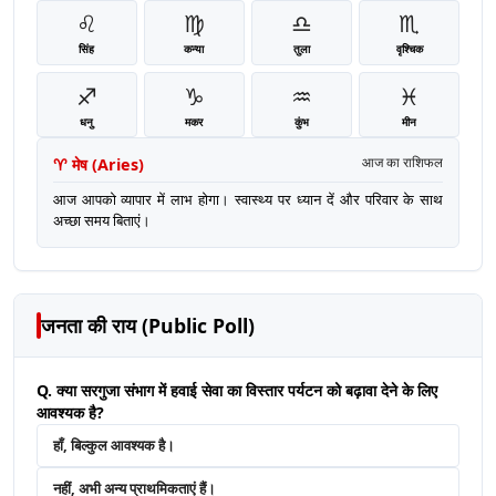
♌
♍
♎
♏
सिंह
कन्या
तुला
वृश्चिक
♐
♑
♒
♓
धनु
मकर
कुंभ
मीन
♈
मेष
(
Aries
)
आज का राशिफल
आज आपको व्यापार में लाभ होगा। स्वास्थ्य पर ध्यान दें और परिवार के साथ
अच्छा समय बिताएं।
जनता की राय (Public Poll)
Q. क्या सरगुजा संभाग में हवाई सेवा का विस्तार पर्यटन को बढ़ावा देने के लिए
आवश्यक है?
हाँ, बिल्कुल आवश्यक है।
नहीं, अभी अन्य प्राथमिकताएं हैं।