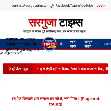
🌙
|
contact@surgujatimes.in
Facebook
Twitter
YouTube
|
Login
सरगुजा
टाइम्स
सरगुजा से लेकर पूरे छत्तीसगढ़ तक, हर खबर सबसे पहले।
होम
ताज़ा खबरें
सरगुजा
ताज़ा
सरगुजा
संभाग
राजनीति
खेल
देश
होम
राजन
खबरें
संभाग
दुनिया
Chhattisgarh
✍️
पत्रकार बनें
ब्रेकिंग न्यूज़
•
कृषि मंत्री श्री रामविचार नेताम ने खाद भण्डारण केंद्र,
वह पेज जिसकी आप तलाश कर रहे हैं, नहीं मिला। (Page not
found)