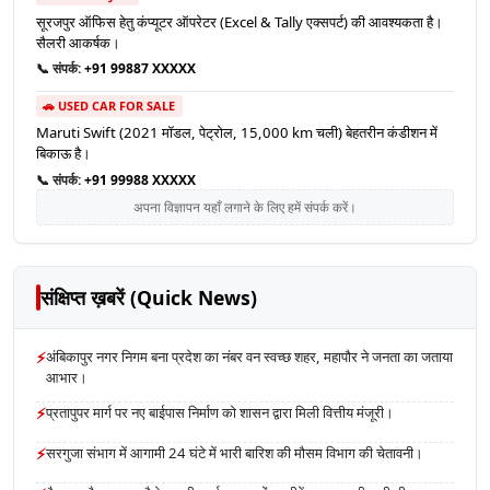
सूरजपुर ऑफिस हेतु कंप्यूटर ऑपरेटर (Excel & Tally एक्सपर्ट) की आवश्यकता है।
सैलरी आकर्षक।
📞 संपर्क:
+91 99887 XXXXX
🚗 USED CAR FOR SALE
Maruti Swift (2021 मॉडल, पेट्रोल, 15,000 km चली) बेहतरीन कंडीशन में
बिकाऊ है।
📞 संपर्क:
+91 99988 XXXXX
अपना विज्ञापन यहाँ लगाने के लिए हमें संपर्क करें।
संक्षिप्त ख़बरें (Quick News)
⚡
अंबिकापुर नगर निगम बना प्रदेश का नंबर वन स्वच्छ शहर, महापौर ने जनता का जताया
आभार।
⚡
प्रतापुपर मार्ग पर नए बाईपास निर्माण को शासन द्वारा मिली वित्तीय मंजूरी।
⚡
सरगुजा संभाग में आगामी 24 घंटे में भारी बारिश की मौसम विभाग की चेतावनी।