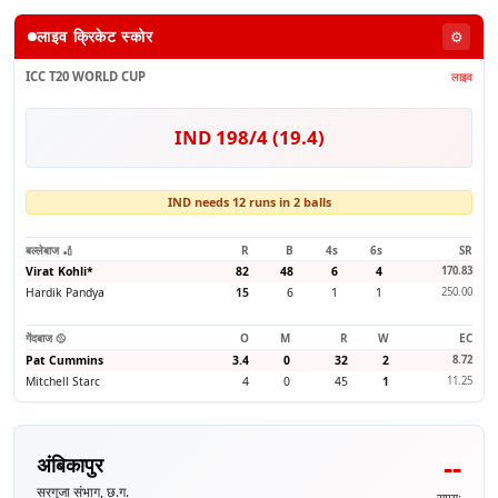
लाइव क्रिकेट स्कोर
⚙️
ICC T20 WORLD CUP
लाइव
IND 198/4 (19.4)
IND needs 12 runs in 2 balls
बल्लेबाज 🏏
R
B
4s
6s
SR
Virat Kohli
*
82
48
6
4
170.83
Hardik Pandya
15
6
1
1
250.00
गेंदबाज 🥎
O
M
R
W
EC
Pat Cummins
3.4
0
32
2
8.72
Mitchell Starc
4
0
45
1
11.25
--
अंबिकापुर
सरगुजा संभाग, छ.ग.
समय: