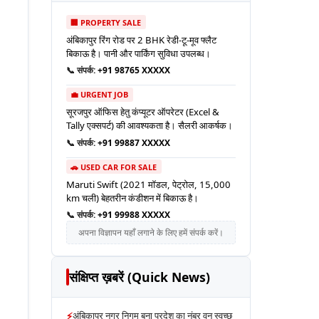
🏢 PROPERTY SALE
अंबिकापुर रिंग रोड पर 2 BHK रेडी-टू-मूव फ्लैट
बिकाऊ है। पानी और पार्किंग सुविधा उपलब्ध।
📞 संपर्क:
+91 98765 XXXXX
💼 URGENT JOB
सूरजपुर ऑफिस हेतु कंप्यूटर ऑपरेटर (Excel &
Tally एक्सपर्ट) की आवश्यकता है। सैलरी आकर्षक।
📞 संपर्क:
+91 99887 XXXXX
🚗 USED CAR FOR SALE
Maruti Swift (2021 मॉडल, पेट्रोल, 15,000
km चली) बेहतरीन कंडीशन में बिकाऊ है।
📞 संपर्क:
+91 99988 XXXXX
अपना विज्ञापन यहाँ लगाने के लिए हमें संपर्क करें।
संक्षिप्त ख़बरें (Quick News)
⚡
अंबिकापुर नगर निगम बना प्रदेश का नंबर वन स्वच्छ