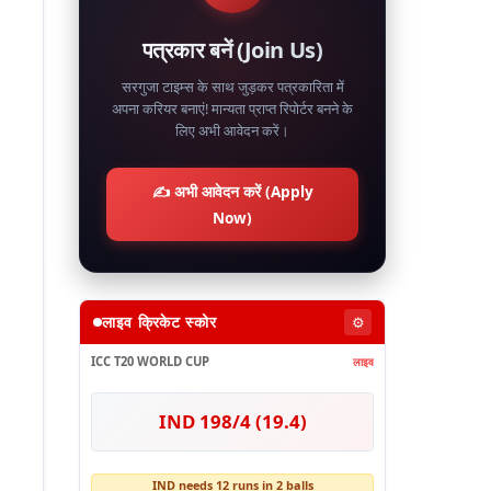
पत्रकार बनें (Join Us)
सरगुजा टाइम्स के साथ जुड़कर पत्रकारिता में
अपना करियर बनाएं! मान्यता प्राप्त रिपोर्टर बनने के
लिए अभी आवेदन करें।
✍️ अभी आवेदन करें (Apply
Now)
लाइव क्रिकेट स्कोर
⚙️
ICC T20 WORLD CUP
लाइव
IND 198/4 (19.4)
IND needs 12 runs in 2 balls