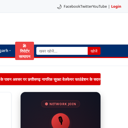
🌙
Facebook
Twitter
YouTube
|
Login
🎤
garh
रिपोर्टर
खोजें
सत्यापन
िमा के पावन अवसर पर छत्तीसगढ़ नागरिक सुरक्षा वेलफेयर फाउंडेशन के सदस्यों द्वारा जनपद पंचायत 
🔴 NETWORK JOIN
🎙️