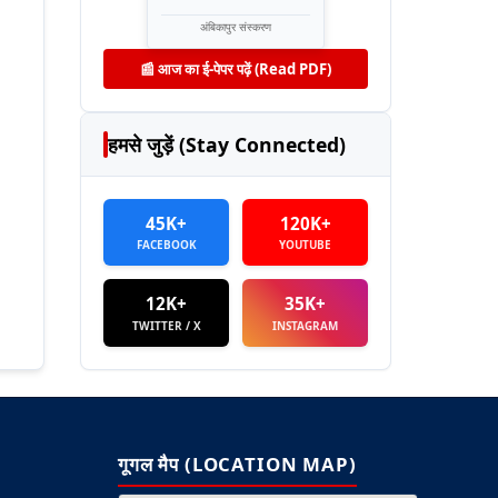
अंबिकापुर संस्करण
📰 आज का ई-पेपर पढ़ें (Read PDF)
हमसे जुड़ें (Stay Connected)
45K+
120K+
FACEBOOK
YOUTUBE
12K+
35K+
TWITTER / X
INSTAGRAM
गूगल मैप (LOCATION MAP)