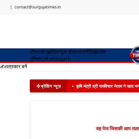
|
contact@surgujatimes.in
होम
ताज़ा खबरें
सरगुजा संभाग
राजनीति
खेल
देश
दुनिया
Chhattisgarh
✍️
पत्रकार बनें
ब्रेकिंग न्यूज़
•
कृषि मंत्री श्री रामविचार नेताम ने खाद
वह पेज जिसकी आप तलाश