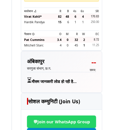
बल्लेबाज 🏏
R
B
4s
6s
SR
Virat Kohli
*
82
48
6
4
170.83
Hardik Pandya
15
6
1
1
250.00
गेंदबाज 🥎
O
M
R
W
EC
Pat Cummins
3.4
0
32
2
8.72
Mitchell Starc
4
0
45
1
11.25
--
अंबिकापुर
सरगुजा संभाग, छ.ग.
समय:
⏳
मौसम जानकारी लोड हो रही है...
सोशल कम्युनिटी (Join Us)
💬
Join our WhatsApp Group