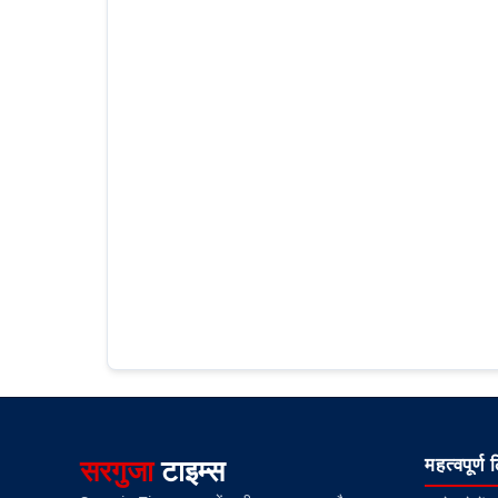
सरगुजा
टाइम्स
महत्वपूर्ण 