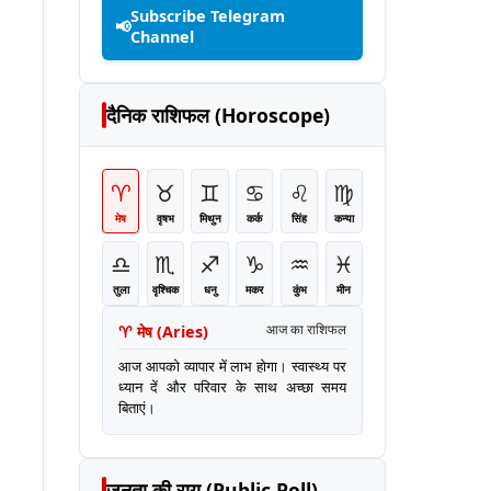
Subscribe Telegram
📢
Channel
दैनिक राशिफल (Horoscope)
♈
♉
♊
♋
♌
♍
मेष
वृषभ
मिथुन
कर्क
सिंह
कन्या
♎
♏
♐
♑
♒
♓
तुला
वृश्चिक
धनु
मकर
कुंभ
मीन
♈
मेष
(
Aries
)
आज का राशिफल
आज आपको व्यापार में लाभ होगा। स्वास्थ्य पर
ध्यान दें और परिवार के साथ अच्छा समय
बिताएं।
जनता की राय (Public Poll)