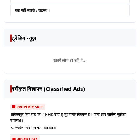
कह नहीं सकते / तटस्थ।
ट्रेंडिंग न्यूज़
खबरें लोड हो रही हैं...
वर्गीकृत विज्ञापन (Classified Ads)
🏢 PROPERTY SALE
अंबिकापुर रिंग रोड पर 2 BHK रेडी-टू-मूव फ्लैट बिकाऊ है। पानी और पार्किंग सुविधा
उपलब्ध।
📞 संपर्क:
+91 98765 XXXXX
💼 URGENT JOB