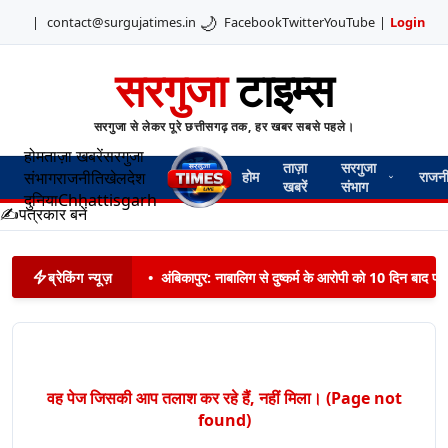
🌙
|
contact@surgujatimes.in
Facebook
Twitter
YouTube
|
Login
सरगुजा
टाइम्स
सरगुजा से लेकर पूरे छत्तीसगढ़ तक, हर खबर सबसे पहले।
होम
ताज़ा खबरें
सरगुजा
ताज़ा
सरगुजा
संभाग
राजनीति
खेल
देश
होम
राजन
खबरें
संभाग
दुनिया
Chhattisgarh
✍️
पत्रकार बनें
ब्रेकिंग न्यूज़
•
अंबिकापुर: नाबालिग से दुष्कर्म के आरोपी को 10 दिन बाद पट
वह पेज जिसकी आप तलाश कर रहे हैं, नहीं मिला। (Page not
found)