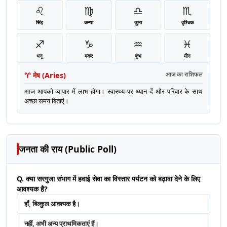
♌
♍
♎
♏
सिंह
कन्या
तुला
वृश्चिक
♐
♑
♒
♓
धनु
मकर
कुंभ
मीन
♈
मेष
(
Aries
)
आज का राशिफल
आज आपको व्यापार में लाभ होगा। स्वास्थ्य पर ध्यान दें और परिवार के साथ
अच्छा समय बिताएं।
जनता की राय (Public Poll)
Q. क्या सरगुजा संभाग में हवाई सेवा का विस्तार पर्यटन को बढ़ावा देने के लिए
आवश्यक है?
हाँ, बिल्कुल आवश्यक है।
नहीं, अभी अन्य प्राथमिकताएं हैं।