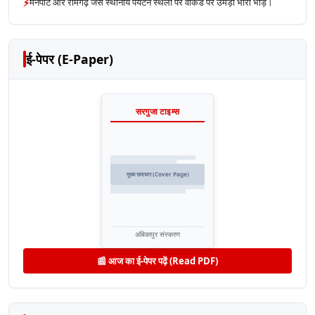
⚡
मैनपाट और रामगढ़ जैसे स्थानीय पर्यटन स्थलों पर वीकेंड पर उमड़ी भारी भीड़।
ई-पेपर (E-Paper)
सरगुजा टाइम्स
मुख्य समाचार (Cover Page)
अंबिकापुर संस्करण
📰 आज का ई-पेपर पढ़ें (Read PDF)