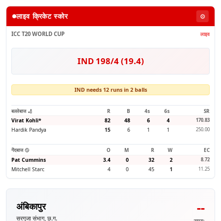
लाइव क्रिकेट स्कोर
⚙️
ICC T20 WORLD CUP
लाइव
IND 198/4 (19.4)
IND needs 12 runs in 2 balls
बल्लेबाज 🏏
R
B
4s
6s
SR
Virat Kohli
*
82
48
6
4
170.83
Hardik Pandya
15
6
1
1
250.00
गेंदबाज 🥎
O
M
R
W
EC
Pat Cummins
3.4
0
32
2
8.72
Mitchell Starc
4
0
45
1
11.25
--
अंबिकापुर
सरगुजा संभाग, छ.ग.
समय: