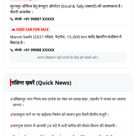
सूरजपुर ऑफिस हेतु कंप्यूटर ऑपरेटर (Excel & Tally एक्सपर्ट) की आवश्यकता है।
सैलरी आकर्षक।
📞 संपर्क:
+91 99887 XXXXX
🚗 USED CAR FOR SALE
Maruti Swift (2021 मॉडल, पेट्रोल, 15,000 km चली) बेहतरीन कंडीशन में
बिकाऊ है।
📞 संपर्क:
+91 99988 XXXXX
अपना विज्ञापन यहाँ लगाने के लिए हमें संपर्क करें।
संक्षिप्त ख़बरें (Quick News)
⚡
अंबिकापुर नगर निगम बना प्रदेश का नंबर वन स्वच्छ शहर, महापौर ने जनता का जताया
आभार।
⚡
प्रतापुपर मार्ग पर नए बाईपास निर्माण को शासन द्वारा मिली वित्तीय मंजूरी।
⚡
सरगुजा संभाग में आगामी 24 घंटे में भारी बारिश की मौसम विभाग की चेतावनी।