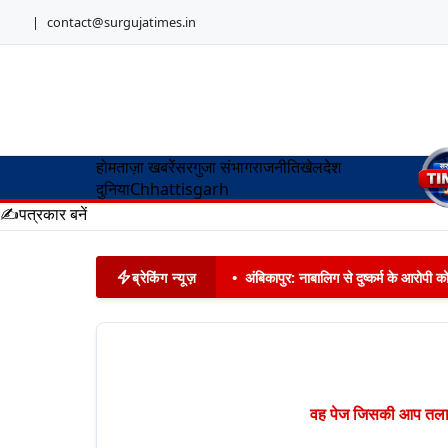
|
contact@surgujatimes.in
होम
ताज़ा खबरें
सरगुजा संभाग
राजनीति
खेल
देश
दुनिया
Chhattisgarh
✍️
पत्रकार बनें
ब्रेकिंग न्यूज़
•
अंबिकापुर: नाबालिग से दुष्कर्म के आरोपी 
वह पेज जिसकी आप तलाश