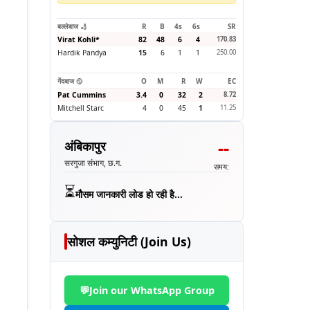
बल्लेबाज 🏏
R
B
4s
6s
SR
Virat Kohli
*
82
48
6
4
170.83
Hardik Pandya
15
6
1
1
250.00
गेंदबाज 🥎
O
M
R
W
EC
Pat Cummins
3.4
0
32
2
8.72
Mitchell Starc
4
0
45
1
11.25
--
अंबिकापुर
सरगुजा संभाग, छ.ग.
समय:
⏳
मौसम जानकारी लोड हो रही है...
सोशल कम्युनिटी (Join Us)
💬
Join our WhatsApp Group