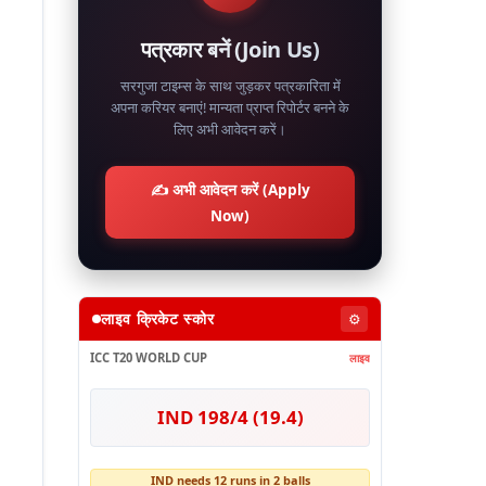
पत्रकार बनें (Join Us)
सरगुजा टाइम्स के साथ जुड़कर पत्रकारिता में
अपना करियर बनाएं! मान्यता प्राप्त रिपोर्टर बनने के
लिए अभी आवेदन करें।
✍️ अभी आवेदन करें (Apply
Now)
लाइव क्रिकेट स्कोर
⚙️
ICC T20 WORLD CUP
लाइव
IND 198/4 (19.4)
IND needs 12 runs in 2 balls