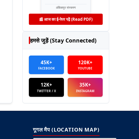
अंबिकापुर संस्करण
📰 आज का ई-पेपर पढ़ें (Read PDF)
हमसे जुड़ें (Stay Connected)
45K+
120K+
FACEBOOK
YOUTUBE
12K+
35K+
TWITTER / X
INSTAGRAM
गूगल मैप (LOCATION MAP)