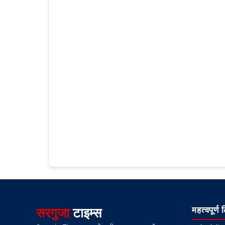
सरगुजा
टाइम्स
महत्वपूर्ण 