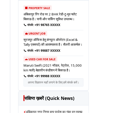
🏢 PROPERTY SALE
अंबिकापुर रिंग रोड पर 2 BHK रेडी-टू-मूव फ्लैट
बिकाऊ है। पानी और पार्किंग सुविधा उपलब्ध।
📞 संपर्क:
+91 98765 XXXXX
💼 URGENT JOB
सूरजपुर ऑफिस हेतु कंप्यूटर ऑपरेटर (Excel &
Tally एक्सपर्ट) की आवश्यकता है। सैलरी आकर्षक।
📞 संपर्क:
+91 99887 XXXXX
🚗 USED CAR FOR SALE
Maruti Swift (2021 मॉडल, पेट्रोल, 15,000
km चली) बेहतरीन कंडीशन में बिकाऊ है।
📞 संपर्क:
+91 99988 XXXXX
अपना विज्ञापन यहाँ लगाने के लिए हमें संपर्क करें।
संक्षिप्त ख़बरें (Quick News)
⚡
अंबिकापुर नगर निगम बना प्रदेश का नंबर वन स्वच्छ