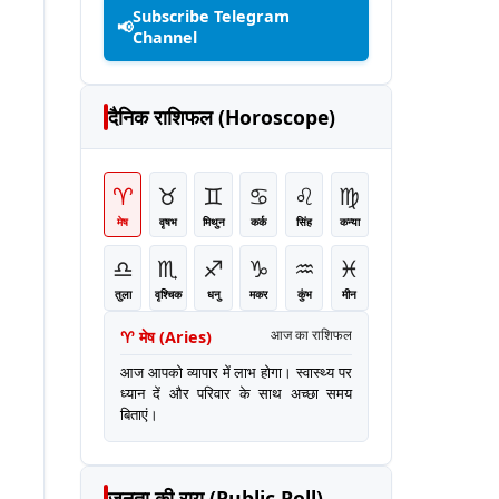
Subscribe Telegram
📢
Channel
दैनिक राशिफल (Horoscope)
♈
♉
♊
♋
♌
♍
मेष
वृषभ
मिथुन
कर्क
सिंह
कन्या
♎
♏
♐
♑
♒
♓
तुला
वृश्चिक
धनु
मकर
कुंभ
मीन
♈
मेष
(
Aries
)
आज का राशिफल
आज आपको व्यापार में लाभ होगा। स्वास्थ्य पर
ध्यान दें और परिवार के साथ अच्छा समय
बिताएं।
जनता की राय (Public Poll)