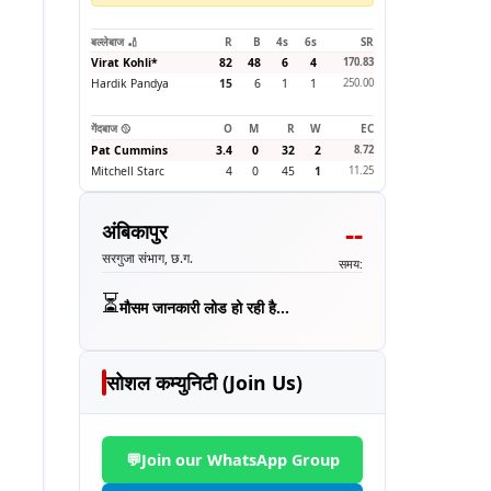
बल्लेबाज 🏏
R
B
4s
6s
SR
Virat Kohli
*
82
48
6
4
170.83
Hardik Pandya
15
6
1
1
250.00
गेंदबाज 🥎
O
M
R
W
EC
Pat Cummins
3.4
0
32
2
8.72
Mitchell Starc
4
0
45
1
11.25
--
अंबिकापुर
सरगुजा संभाग, छ.ग.
समय:
⏳
मौसम जानकारी लोड हो रही है...
सोशल कम्युनिटी (Join Us)
💬
Join our WhatsApp Group