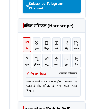
Subscribe Telegram
📢
Channel
दैनिक राशिफल (Horoscope)
♈
♉
♊
♋
♌
♍
मेष
वृषभ
मिथुन
कर्क
सिंह
कन्या
♎
♏
♐
♑
♒
♓
तुला
वृश्चिक
धनु
मकर
कुंभ
मीन
♈
मेष
(
Aries
)
आज का राशिफल
आज आपको व्यापार में लाभ होगा। स्वास्थ्य पर
ध्यान दें और परिवार के साथ अच्छा समय
बिताएं।
जनता की राय (Public Poll)