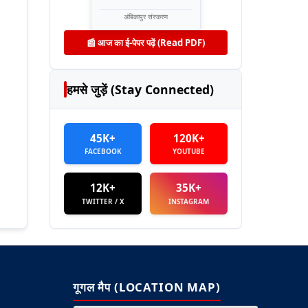
अंबिकापुर संस्करण
📰 आज का ई-पेपर पढ़ें (Read PDF)
हमसे जुड़ें (Stay Connected)
45K+
120K+
FACEBOOK
YOUTUBE
12K+
35K+
TWITTER / X
INSTAGRAM
गूगल मैप (LOCATION MAP)