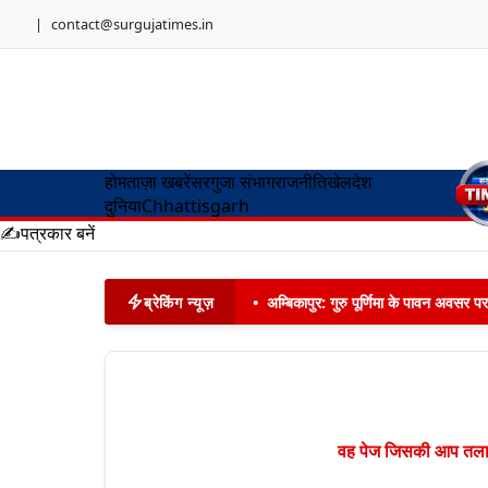
|
contact@surgujatimes.in
होम
ताज़ा खबरें
सरगुजा संभाग
राजनीति
खेल
देश
दुनिया
Chhattisgarh
✍️
पत्रकार बनें
ब्रेकिंग न्यूज़
•
अम्बिकापुर: गुरु पूर्णिमा के पावन अवसर पर
वह पेज जिसकी आप तलाश