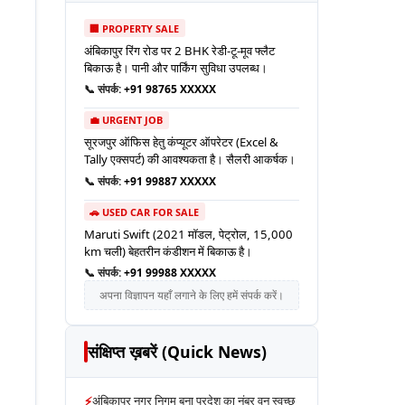
🏢 PROPERTY SALE
अंबिकापुर रिंग रोड पर 2 BHK रेडी-टू-मूव फ्लैट
बिकाऊ है। पानी और पार्किंग सुविधा उपलब्ध।
📞 संपर्क:
+91 98765 XXXXX
💼 URGENT JOB
सूरजपुर ऑफिस हेतु कंप्यूटर ऑपरेटर (Excel &
Tally एक्सपर्ट) की आवश्यकता है। सैलरी आकर्षक।
📞 संपर्क:
+91 99887 XXXXX
🚗 USED CAR FOR SALE
Maruti Swift (2021 मॉडल, पेट्रोल, 15,000
km चली) बेहतरीन कंडीशन में बिकाऊ है।
📞 संपर्क:
+91 99988 XXXXX
अपना विज्ञापन यहाँ लगाने के लिए हमें संपर्क करें।
संक्षिप्त ख़बरें (Quick News)
⚡
अंबिकापुर नगर निगम बना प्रदेश का नंबर वन स्वच्छ