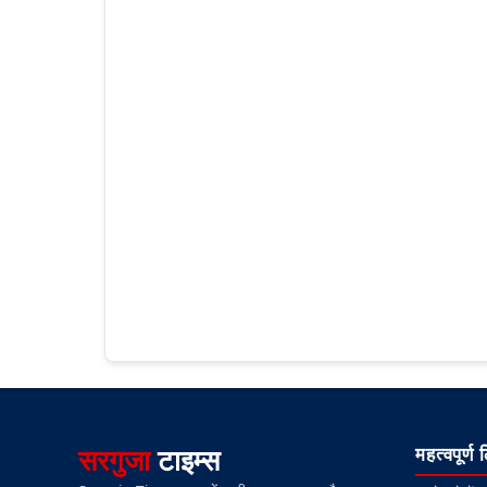
सरगुजा
टाइम्स
महत्वपूर्ण 