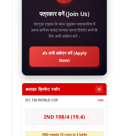
पत्रकार बनें (Join Us)
सरगुजा टाइम्स के साथ जुड़कर पत्रकारिता में
अपना करियर बनाएं! मान्यता प्राप्त रिपोर्टर बनने के
लिए अभी आवेदन करें।
✍️ अभी आवेदन करें (Apply
Now)
लाइव क्रिकेट स्कोर
⚙️
ICC T20 WORLD CUP
लाइव
IND 198/4 (19.4)
IND needs 12 runs in 2 balls