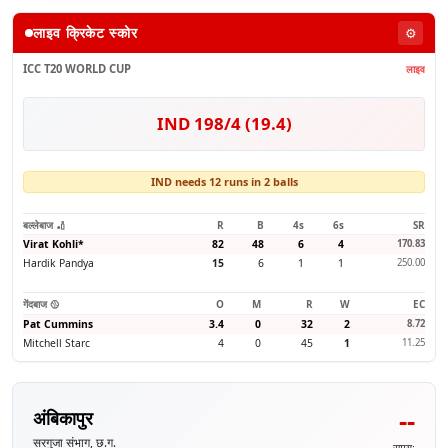
लाइव क्रिकेट स्कोर
⚙️
ICC T20 WORLD CUP
लाइव
IND 198/4 (19.4)
IND needs 12 runs in 2 balls
बल्लेबाज 🏏
R
B
4s
6s
SR
Virat Kohli
*
82
48
6
4
170.83
Hardik Pandya
15
6
1
1
250.00
गेंदबाज 🥎
O
M
R
W
EC
Pat Cummins
3.4
0
32
2
8.72
Mitchell Starc
4
0
45
1
11.25
--
अंबिकापुर
सरगुजा संभाग, छ.ग.
समय: