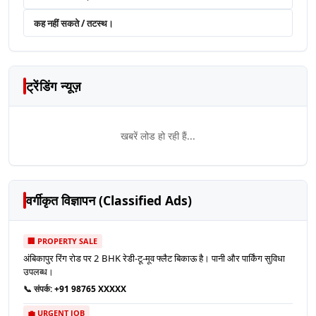
कह नहीं सकते / तटस्थ।
ट्रेंडिंग न्यूज़
खबरें लोड हो रही हैं...
वर्गीकृत विज्ञापन (Classified Ads)
🏢 PROPERTY SALE
अंबिकापुर रिंग रोड पर 2 BHK रेडी-टू-मूव फ्लैट बिकाऊ है। पानी और पार्किंग सुविधा
उपलब्ध।
📞 संपर्क:
+91 98765 XXXXX
💼 URGENT JOB