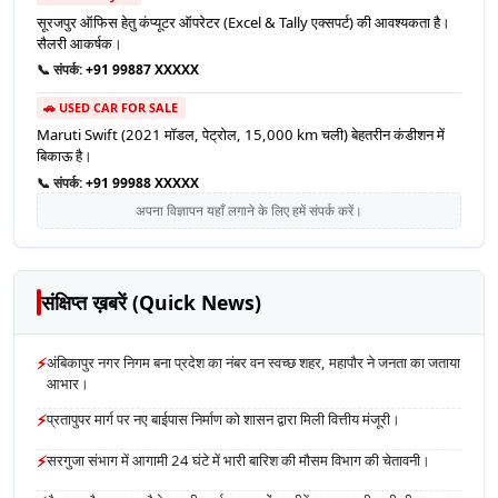
सूरजपुर ऑफिस हेतु कंप्यूटर ऑपरेटर (Excel & Tally एक्सपर्ट) की आवश्यकता है।
सैलरी आकर्षक।
📞 संपर्क:
+91 99887 XXXXX
🚗 USED CAR FOR SALE
Maruti Swift (2021 मॉडल, पेट्रोल, 15,000 km चली) बेहतरीन कंडीशन में
बिकाऊ है।
📞 संपर्क:
+91 99988 XXXXX
अपना विज्ञापन यहाँ लगाने के लिए हमें संपर्क करें।
संक्षिप्त ख़बरें (Quick News)
⚡
अंबिकापुर नगर निगम बना प्रदेश का नंबर वन स्वच्छ शहर, महापौर ने जनता का जताया
आभार।
⚡
प्रतापुपर मार्ग पर नए बाईपास निर्माण को शासन द्वारा मिली वित्तीय मंजूरी।
⚡
सरगुजा संभाग में आगामी 24 घंटे में भारी बारिश की मौसम विभाग की चेतावनी।