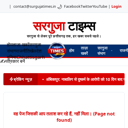
🌙
|
contact@surgujatimes.in
Facebook
Twitter
YouTube
|
Login
सरगुजा
टाइम्स
सरगुजा से लेकर पूरे छत्तीसगढ़ तक, हर खबर सबसे पहले।
होम
ताज़ा खबरें
सरगुजा
ताज़ा
सरगुजा
संभाग
राजनीति
खेल
देश
होम
राजन
खबरें
संभाग
दुनिया
Chhattisgarh
✍️
पत्रकार बनें
ब्रेकिंग न्यूज़
•
अंबिकापुर: नाबालिग से दुष्कर्म के आरोपी को 10 दिन बाद पट
वह पेज जिसकी आप तलाश कर रहे हैं, नहीं मिला। (Page not
found)