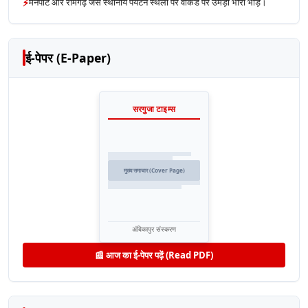
⚡
मैनपाट और रामगढ़ जैसे स्थानीय पर्यटन स्थलों पर वीकेंड पर उमड़ी भारी भीड़।
ई-पेपर (E-Paper)
सरगुजा टाइम्स
मुख्य समाचार (Cover Page)
अंबिकापुर संस्करण
📰 आज का ई-पेपर पढ़ें (Read PDF)