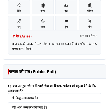
♌
♍
♎
♏
सिंह
कन्या
तुला
वृश्चिक
♐
♑
♒
♓
धनु
मकर
कुंभ
मीन
♈
मेष
(
Aries
)
आज का राशिफल
आज आपको व्यापार में लाभ होगा। स्वास्थ्य पर ध्यान दें और परिवार के साथ
अच्छा समय बिताएं।
जनता की राय (Public Poll)
Q. क्या सरगुजा संभाग में हवाई सेवा का विस्तार पर्यटन को बढ़ावा देने के लिए
आवश्यक है?
हाँ, बिल्कुल आवश्यक है।
नहीं, अभी अन्य प्राथमिकताएं हैं।