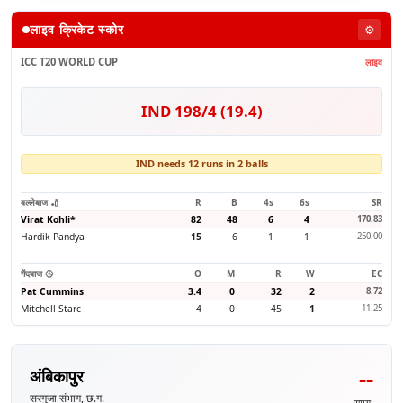
लाइव क्रिकेट स्कोर
⚙️
ICC T20 WORLD CUP
लाइव
IND 198/4 (19.4)
IND needs 12 runs in 2 balls
बल्लेबाज 🏏
R
B
4s
6s
SR
Virat Kohli
*
82
48
6
4
170.83
Hardik Pandya
15
6
1
1
250.00
गेंदबाज 🥎
O
M
R
W
EC
Pat Cummins
3.4
0
32
2
8.72
Mitchell Starc
4
0
45
1
11.25
--
अंबिकापुर
सरगुजा संभाग, छ.ग.
समय: