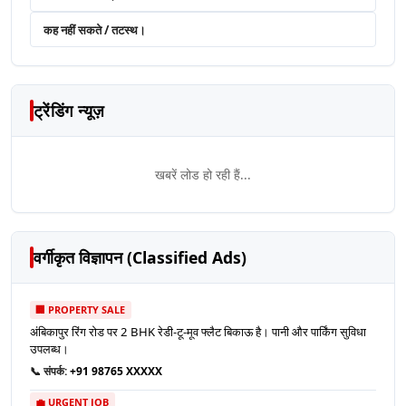
कह नहीं सकते / तटस्थ।
ट्रेंडिंग न्यूज़
खबरें लोड हो रही हैं...
वर्गीकृत विज्ञापन (Classified Ads)
🏢 PROPERTY SALE
अंबिकापुर रिंग रोड पर 2 BHK रेडी-टू-मूव फ्लैट बिकाऊ है। पानी और पार्किंग सुविधा
उपलब्ध।
📞 संपर्क:
+91 98765 XXXXX
💼 URGENT JOB