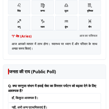
♌
♍
♎
♏
सिंह
कन्या
तुला
वृश्चिक
♐
♑
♒
♓
धनु
मकर
कुंभ
मीन
♈
मेष
(
Aries
)
आज का राशिफल
आज आपको व्यापार में लाभ होगा। स्वास्थ्य पर ध्यान दें और परिवार के साथ
अच्छा समय बिताएं।
जनता की राय (Public Poll)
Q. क्या सरगुजा संभाग में हवाई सेवा का विस्तार पर्यटन को बढ़ावा देने के लिए
आवश्यक है?
हाँ, बिल्कुल आवश्यक है।
नहीं, अभी अन्य प्राथमिकताएं हैं।