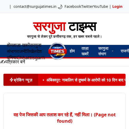
🌙
|
contact@surgujatimes.in
Facebook
Twitter
YouTube
|
Login
सरगुजा
टाइम्स
सरगुजा से लेकर पूरे छत्तीसगढ़ तक, हर खबर सबसे पहले।
होम
ताज़ा खबरें
सरगुजा
ताज़ा
सरगुजा
संभाग
राजनीति
खेल
देश
होम
राजन
खबरें
संभाग
दुनिया
Chhattisgarh
✍️
पत्रकार बनें
ब्रेकिंग न्यूज़
•
अंबिकापुर: नाबालिग से दुष्कर्म के आरोपी को 10 दिन बाद पट
वह पेज जिसकी आप तलाश कर रहे हैं, नहीं मिला। (Page not
found)