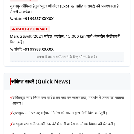
सूरजपुर ऑफिस हेतु कंप्यूटर ऑपरेटर (Excel & Tally एक्सपर्ट) की आवश्यकता है।
सैलरी आकर्षक।
📞 संपर्क:
+91 99887 XXXXX
🚗 USED CAR FOR SALE
Maruti Swift (2021 मॉडल, पेट्रोल, 15,000 km चली) बेहतरीन कंडीशन में
बिकाऊ है।
📞 संपर्क:
+91 99988 XXXXX
अपना विज्ञापन यहाँ लगाने के लिए हमें संपर्क करें।
संक्षिप्त ख़बरें (Quick News)
⚡
अंबिकापुर नगर निगम बना प्रदेश का नंबर वन स्वच्छ शहर, महापौर ने जनता का जताया
आभार।
⚡
प्रतापुपर मार्ग पर नए बाईपास निर्माण को शासन द्वारा मिली वित्तीय मंजूरी।
⚡
सरगुजा संभाग में आगामी 24 घंटे में भारी बारिश की मौसम विभाग की चेतावनी।