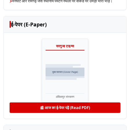
⚡
मैनपाट और रामगढ़ जैसे स्थानीय पर्यटन स्थलों पर वीकेंड पर उमड़ी भारी भीड़।
ई-पेपर (E-Paper)
सरगुजा टाइम्स
मुख्य समाचार (Cover Page)
अंबिकापुर संस्करण
📰 आज का ई-पेपर पढ़ें (Read PDF)