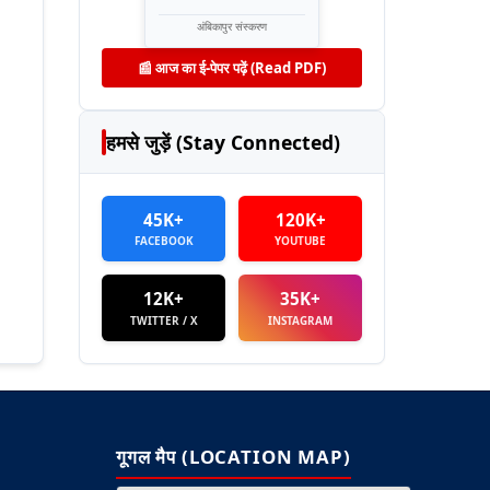
अंबिकापुर संस्करण
📰 आज का ई-पेपर पढ़ें (Read PDF)
हमसे जुड़ें (Stay Connected)
45K+
120K+
FACEBOOK
YOUTUBE
12K+
35K+
TWITTER / X
INSTAGRAM
गूगल मैप (LOCATION MAP)