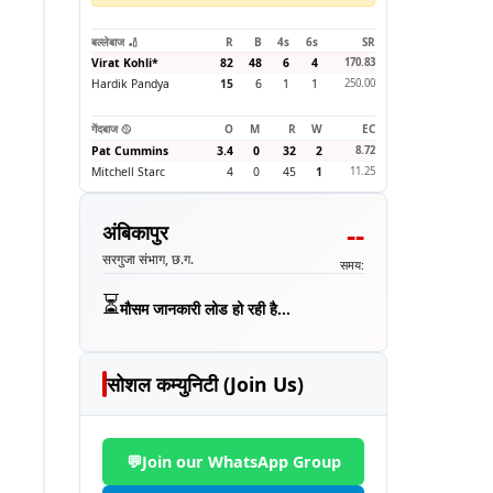
बल्लेबाज 🏏
R
B
4s
6s
SR
Virat Kohli
*
82
48
6
4
170.83
Hardik Pandya
15
6
1
1
250.00
गेंदबाज 🥎
O
M
R
W
EC
Pat Cummins
3.4
0
32
2
8.72
Mitchell Starc
4
0
45
1
11.25
--
अंबिकापुर
सरगुजा संभाग, छ.ग.
समय:
⏳
मौसम जानकारी लोड हो रही है...
सोशल कम्युनिटी (Join Us)
💬
Join our WhatsApp Group