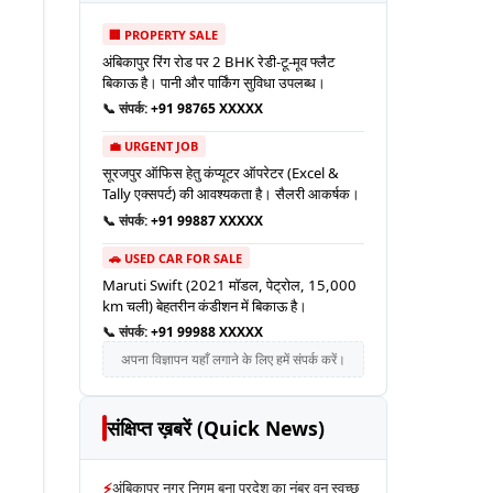
🏢 PROPERTY SALE
अंबिकापुर रिंग रोड पर 2 BHK रेडी-टू-मूव फ्लैट
बिकाऊ है। पानी और पार्किंग सुविधा उपलब्ध।
📞 संपर्क:
+91 98765 XXXXX
💼 URGENT JOB
सूरजपुर ऑफिस हेतु कंप्यूटर ऑपरेटर (Excel &
Tally एक्सपर्ट) की आवश्यकता है। सैलरी आकर्षक।
📞 संपर्क:
+91 99887 XXXXX
🚗 USED CAR FOR SALE
Maruti Swift (2021 मॉडल, पेट्रोल, 15,000
km चली) बेहतरीन कंडीशन में बिकाऊ है।
📞 संपर्क:
+91 99988 XXXXX
अपना विज्ञापन यहाँ लगाने के लिए हमें संपर्क करें।
संक्षिप्त ख़बरें (Quick News)
⚡
अंबिकापुर नगर निगम बना प्रदेश का नंबर वन स्वच्छ