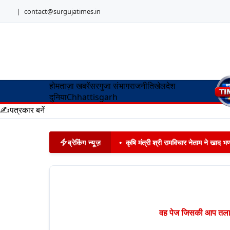
|
contact@surgujatimes.in
होम
ताज़ा खबरें
सरगुजा संभाग
राजनीति
खेल
देश
दुनिया
Chhattisgarh
✍️
पत्रकार बनें
ब्रेकिंग न्यूज़
•
कृषि मंत्री श्री रामविचार नेताम ने खाद
वह पेज जिसकी आप तलाश