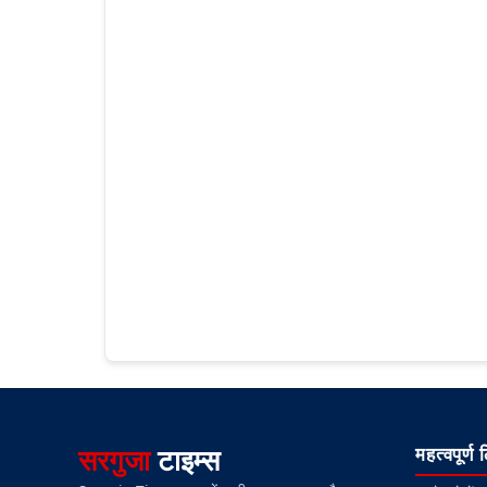
सरगुजा
टाइम्स
महत्वपूर्ण 