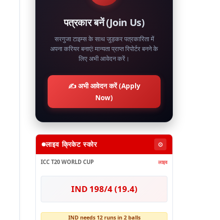
पत्रकार बनें (Join Us)
सरगुजा टाइम्स के साथ जुड़कर पत्रकारिता में
अपना करियर बनाएं! मान्यता प्राप्त रिपोर्टर बनने के
लिए अभी आवेदन करें।
✍️ अभी आवेदन करें (Apply
Now)
लाइव क्रिकेट स्कोर
⚙️
ICC T20 WORLD CUP
लाइव
IND 198/4 (19.4)
IND needs 12 runs in 2 balls