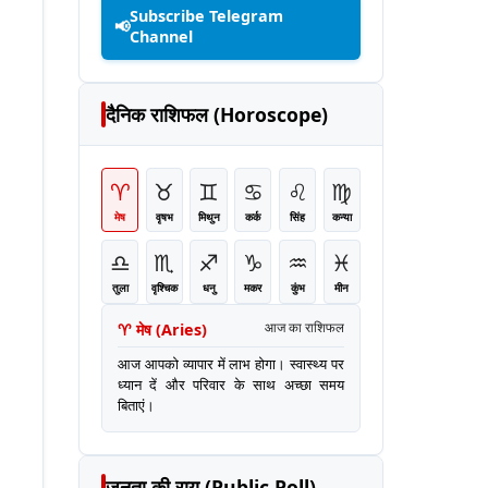
Subscribe Telegram
📢
Channel
दैनिक राशिफल (Horoscope)
♈
♉
♊
♋
♌
♍
मेष
वृषभ
मिथुन
कर्क
सिंह
कन्या
♎
♏
♐
♑
♒
♓
तुला
वृश्चिक
धनु
मकर
कुंभ
मीन
♈
मेष
(
Aries
)
आज का राशिफल
आज आपको व्यापार में लाभ होगा। स्वास्थ्य पर
ध्यान दें और परिवार के साथ अच्छा समय
बिताएं।
जनता की राय (Public Poll)