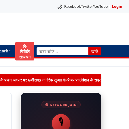
🌙
Facebook
Twitter
YouTube
|
Login
🎤
garh
रिपोर्टर
खोजें
सत्यापन
िमा के पावन अवसर पर छत्तीसगढ़ नागरिक सुरक्षा वेलफेयर फाउंडेशन के सदस्यों द्वारा जनपद पंचायत 
🔴 NETWORK JOIN
🎙️