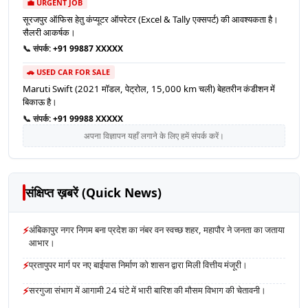
💼 URGENT JOB
सूरजपुर ऑफिस हेतु कंप्यूटर ऑपरेटर (Excel & Tally एक्सपर्ट) की आवश्यकता है।
सैलरी आकर्षक।
📞 संपर्क:
+91 99887 XXXXX
🚗 USED CAR FOR SALE
Maruti Swift (2021 मॉडल, पेट्रोल, 15,000 km चली) बेहतरीन कंडीशन में
बिकाऊ है।
📞 संपर्क:
+91 99988 XXXXX
अपना विज्ञापन यहाँ लगाने के लिए हमें संपर्क करें।
संक्षिप्त ख़बरें (Quick News)
⚡
अंबिकापुर नगर निगम बना प्रदेश का नंबर वन स्वच्छ शहर, महापौर ने जनता का जताया
आभार।
⚡
प्रतापुपर मार्ग पर नए बाईपास निर्माण को शासन द्वारा मिली वित्तीय मंजूरी।
⚡
सरगुजा संभाग में आगामी 24 घंटे में भारी बारिश की मौसम विभाग की चेतावनी।