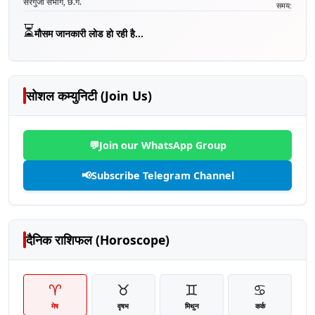
सरगुजा संभाग, छ.ग.
समय:
⏳
मौसम जानकारी लोड हो रही है...
सोशल कम्युनिटी (Join Us)
💬
Join our WhatsApp Group
📢
Subscribe Telegram Channel
दैनिक राशिफल (Horoscope)
♈
♉
♊
♋
मेष
वृषभ
मिथुन
कर्क