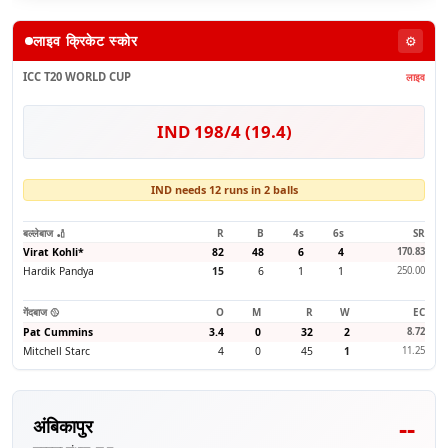
लाइव क्रिकेट स्कोर
⚙️
ICC T20 WORLD CUP
लाइव
IND 198/4 (19.4)
IND needs 12 runs in 2 balls
बल्लेबाज 🏏
R
B
4s
6s
SR
Virat Kohli
*
82
48
6
4
170.83
Hardik Pandya
15
6
1
1
250.00
गेंदबाज 🥎
O
M
R
W
EC
Pat Cummins
3.4
0
32
2
8.72
Mitchell Starc
4
0
45
1
11.25
--
अंबिकापुर