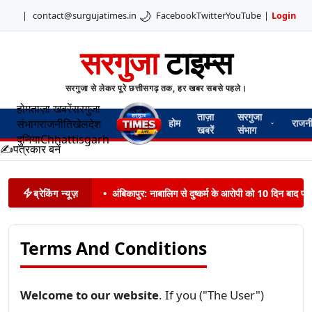
🌙
|
contact@surgujatimes.in
Facebook
Twitter
YouTube
|
Login
सरगुजा
टाइम्स
सरगुजा से लेकर पूरे छत्तीसगढ़ तक, हर खबर सबसे पहले।
होम
ताज़ा खबरें
सरगुजा
ताज़ा
सरगुजा
संभाग
राजनीति
खेल
देश
होम
राजन
खबरें
संभाग
दुनिया
Chhattisgarh
✍️
पत्रकार बनें
ब्रेकिंग न्यूज़
•
अंबिकापुर: नाबालिग से दुष्कर्म के आरोपी को 10 दिन बाद पट
Terms And Conditions
Welcome to our website
. If you ("The User")