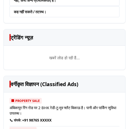
नहीं, अभी अन्य प्राथमिकताएं हैं।
कह नहीं सकते / तटस्थ।
ट्रेंडिंग न्यूज़
खबरें लोड हो रही हैं...
वर्गीकृत विज्ञापन (Classified Ads)
🏢 PROPERTY SALE
अंबिकापुर रिंग रोड पर 2 BHK रेडी-टू-मूव फ्लैट बिकाऊ है। पानी और पार्किंग सुविधा
उपलब्ध।
📞 संपर्क:
+91 98765 XXXXX