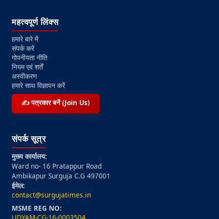
महत्वपूर्ण लिंक्स
हमारे बारे में
संपर्क करें
गोपनीयता नीति
नियम एवं शर्तें
अस्वीकरण
हमारे साथ विज्ञापन करें
✍️ पत्रकार बनें (Join Us)
संपर्क सूत्र
मुख्य कार्यालय:
Ward no- 16 Pratappur Road
Ambikapur Surguja C.G 497001
ईमेल:
contact@surgujatimes.in
MSME REG NO:
UDYAM-CG-16-0003504