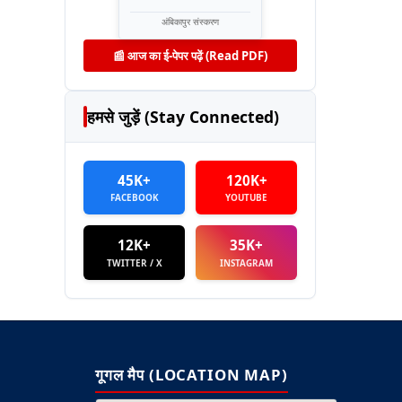
अंबिकापुर संस्करण
📰 आज का ई-पेपर पढ़ें (Read PDF)
हमसे जुड़ें (Stay Connected)
45K+
120K+
FACEBOOK
YOUTUBE
12K+
35K+
TWITTER / X
INSTAGRAM
गूगल मैप (LOCATION MAP)