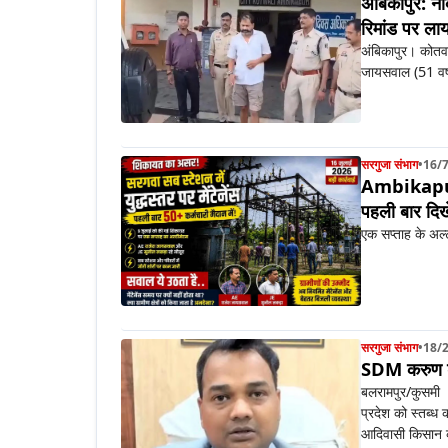
अंबिकापुर: ना
रिमांड पर ला
अंबिकापुर। कोतवाल
जायसवाल (51 वर्
सरगुजा संभाग
•
16/
Ambikapur N
पहली बार दिखे
एक सप्ताह के अल्ट
सरगुजा संभाग
•
18/
SDM करुण डह
बलरामपुर/कुसमी । 
प्रदेश को स्तब्
आदिवासी किसान क