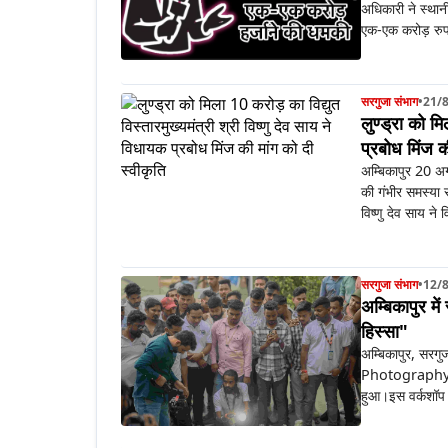
अधिकारी ने स्थान
एक-एक करोड़ रुपए
सरगुजा संभाग
•
21/
लुण्ड्रा को म
प्रबोध मिंज क
अम्बिकापुर 20 अग
की गंभीर समस्या स
विष्णु देव साय ने व
सरगुजा संभाग
•
12/
अम्बिकापुर मे
हिस्सा"
अम्बिकापुर, सरग
Photography 
हुआ।इस वर्कशॉप म