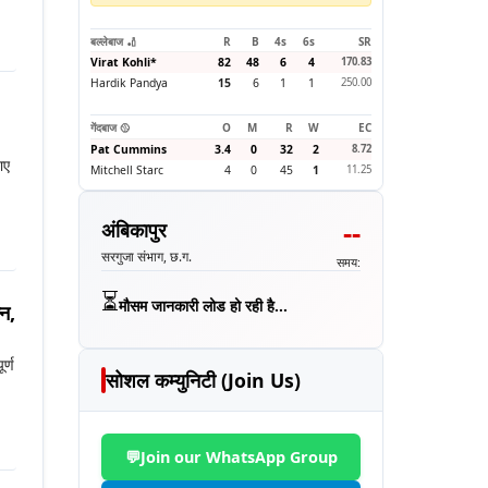
बल्लेबाज 🏏
R
B
4s
6s
SR
Virat Kohli
*
82
48
6
4
170.83
Hardik Pandya
15
6
1
1
250.00
गेंदबाज 🥎
O
M
R
W
EC
Pat Cummins
3.4
0
32
2
8.72
ाए
Mitchell Starc
4
0
45
1
11.25
--
अंबिकापुर
सरगुजा संभाग, छ.ग.
समय:
⏳
मौसम जानकारी लोड हो रही है...
न,
र्ण
सोशल कम्युनिटी (Join Us)
💬
Join our WhatsApp Group