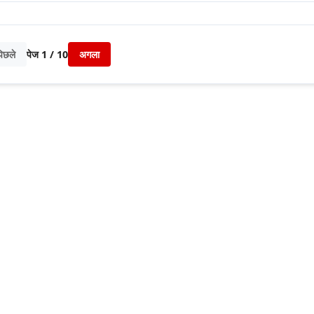
िछले
पेज
1
/
10
अगला