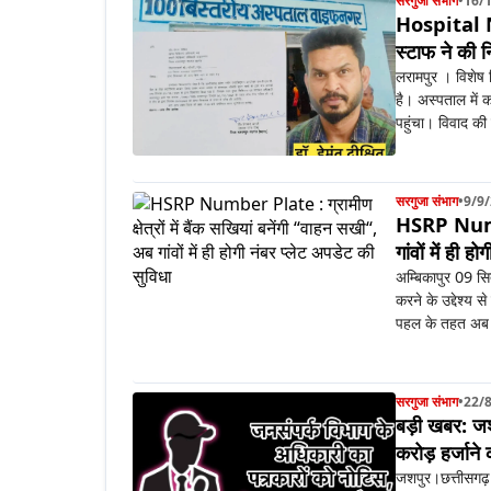
सरगुजा संभाग
•
16/
Hospital Ne
स्टाफ ने की नि
लरामपुर । विशेष 
है। अस्पताल में 
पहुंचा। विवाद की
सरगुजा संभाग
•
9/9
HSRP Number 
गांवों में ही 
अम्बिकापुर 09 सित
करने के उद्देश्य
पहल के तहत अब ब
सरगुजा संभाग
•
22/
बड़ी खबर: जश
करोड़ हर्जान
जशपुर।छत्तीसगढ़ 