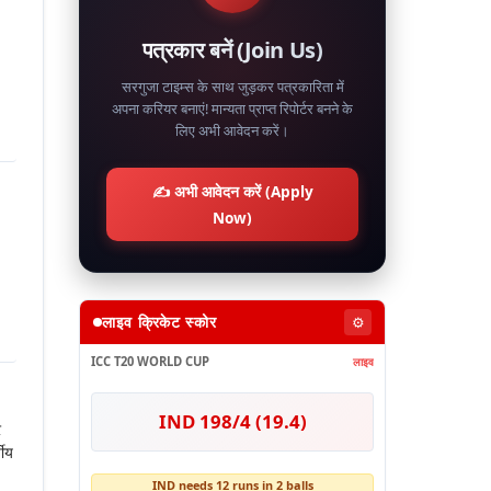
पत्रकार बनें (Join Us)
सरगुजा टाइम्स के साथ जुड़कर पत्रकारिता में
अपना करियर बनाएं! मान्यता प्राप्त रिपोर्टर बनने के
लिए अभी आवेदन करें।
✍️ अभी आवेदन करें (Apply
Now)
लाइव क्रिकेट स्कोर
⚙️
ICC T20 WORLD CUP
लाइव
IND 198/4 (19.4)
े
षीय
IND needs 12 runs in 2 balls