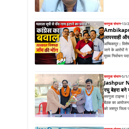
सरगुजा संभाग
•
13/
Ambikapur :
लापरवाही और 
अम्बिकापुर। विशेष
जाने के आरोपों ने 
मुख्य निर्वाचन पदा
सरगुजा संभाग
•
5/1
Jashpur New
रघु बेहरा बने 
सरगुजा टाइम्स |
बैठक का आयोजन कि
को जशपुर जिला फो