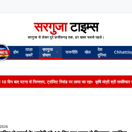
सरगुजा
टाइम्स
सरगुजा से लेकर पूरे छत्तीसगढ़ तक, हर खबर सबसे पहले।
ताज़ा
सरगुजा
देश
होम
राजनीति
खेल
Chhattis
खबरें
संभाग
दुनिया
को 10 दिन बाद पटना से गिरफ्तार, ट्रांजिट रिमांड पर लाया जा रहा
•
कृषि मंत्री श्री रामविच
/2026