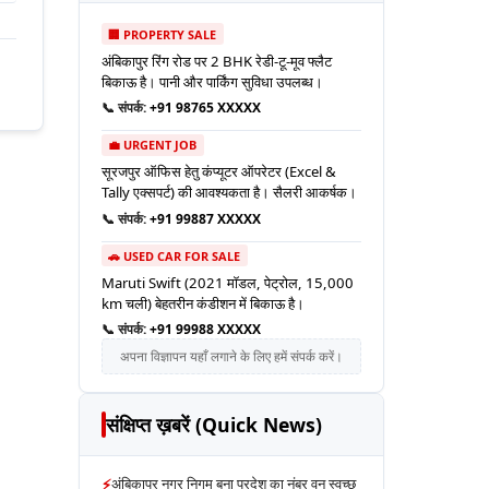
🏢 PROPERTY SALE
अंबिकापुर रिंग रोड पर 2 BHK रेडी-टू-मूव फ्लैट
बिकाऊ है। पानी और पार्किंग सुविधा उपलब्ध।
📞 संपर्क:
+91 98765 XXXXX
💼 URGENT JOB
सूरजपुर ऑफिस हेतु कंप्यूटर ऑपरेटर (Excel &
Tally एक्सपर्ट) की आवश्यकता है। सैलरी आकर्षक।
📞 संपर्क:
+91 99887 XXXXX
🚗 USED CAR FOR SALE
Maruti Swift (2021 मॉडल, पेट्रोल, 15,000
km चली) बेहतरीन कंडीशन में बिकाऊ है।
📞 संपर्क:
+91 99988 XXXXX
अपना विज्ञापन यहाँ लगाने के लिए हमें संपर्क करें।
संक्षिप्त ख़बरें (Quick News)
⚡
अंबिकापुर नगर निगम बना प्रदेश का नंबर वन स्वच्छ