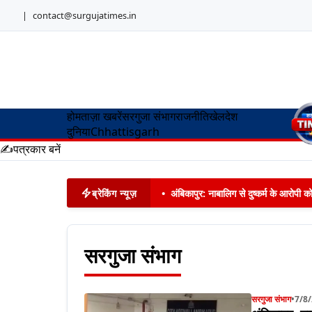
|
contact@surgujatimes.in
होम
ताज़ा खबरें
सरगुजा संभाग
राजनीति
खेल
देश
दुनिया
Chhattisgarh
✍️
पत्रकार बनें
ब्रेकिंग न्यूज़
•
अंबिकापुर: नाबालिग से दुष्कर्म के आरोपी 
सरगुजा संभाग
सरगुजा संभाग
•
7/8