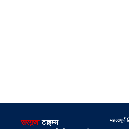
सरगुजा
टाइम्स
महत्वपूर्ण 