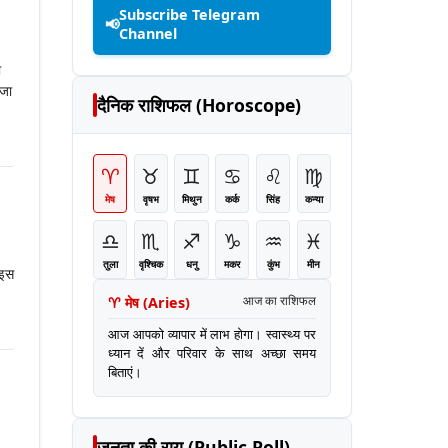
Subscribe Telegram
📢
Channel
ा
 जा
दैनिक राशिफल (Horoscope)
♈
♉
♊
♋
♌
♍
मेष
वृषभ
मिथुन
कर्क
सिंह
कन्या
♎
♏
♐
♑
♒
♓
तुला
वृश्चिक
धनु
मकर
कुंभ
मीन
 इस
♈
मेष
(
Aries
)
आज का राशिफल
आज आपको व्यापार में लाभ होगा। स्वास्थ्य पर
ध्यान दें और परिवार के साथ अच्छा समय
बिताएं।
जनता की राय (Public Poll)