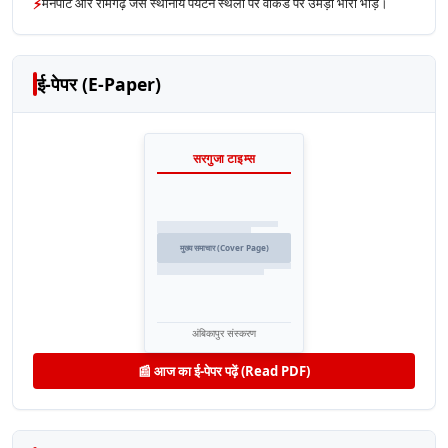
⚡
मैनपाट और रामगढ़ जैसे स्थानीय पर्यटन स्थलों पर वीकेंड पर उमड़ी भारी भीड़।
ई-पेपर (E-Paper)
सरगुजा टाइम्स
मुख्य समाचार (Cover Page)
अंबिकापुर संस्करण
📰 आज का ई-पेपर पढ़ें (Read PDF)