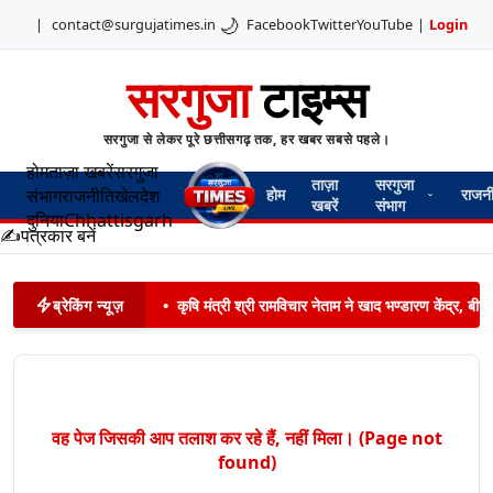
🌙
|
contact@surgujatimes.in
Facebook
Twitter
YouTube
|
Login
सरगुजा
टाइम्स
सरगुजा से लेकर पूरे छत्तीसगढ़ तक, हर खबर सबसे पहले।
होम
ताज़ा खबरें
सरगुजा
ताज़ा
सरगुजा
संभाग
राजनीति
खेल
देश
होम
राजन
खबरें
संभाग
दुनिया
Chhattisgarh
✍️
पत्रकार बनें
ब्रेकिंग न्यूज़
•
कृषि मंत्री श्री रामविचार नेताम ने खाद भण्डारण केंद्र,
वह पेज जिसकी आप तलाश कर रहे हैं, नहीं मिला। (Page not
found)