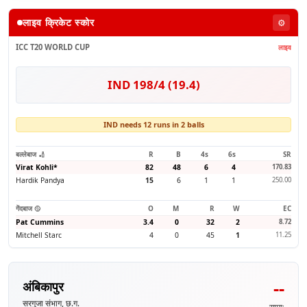
लाइव क्रिकेट स्कोर
⚙️
ICC T20 WORLD CUP
लाइव
IND 198/4 (19.4)
IND needs 12 runs in 2 balls
बल्लेबाज 🏏
R
B
4s
6s
SR
Virat Kohli
*
82
48
6
4
170.83
Hardik Pandya
15
6
1
1
250.00
गेंदबाज 🥎
O
M
R
W
EC
Pat Cummins
3.4
0
32
2
8.72
Mitchell Starc
4
0
45
1
11.25
--
अंबिकापुर
सरगुजा संभाग, छ.ग.
समय: