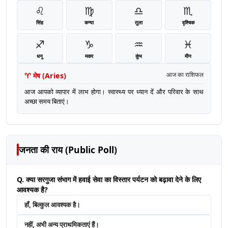
♌
♍
♎
♏
सिंह
कन्या
तुला
वृश्चिक
♐
♑
♒
♓
धनु
मकर
कुंभ
मीन
♈
मेष
(
Aries
)
आज का राशिफल
आज आपको व्यापार में लाभ होगा। स्वास्थ्य पर ध्यान दें और परिवार के साथ
अच्छा समय बिताएं।
जनता की राय (Public Poll)
Q. क्या सरगुजा संभाग में हवाई सेवा का विस्तार पर्यटन को बढ़ावा देने के लिए
आवश्यक है?
हाँ, बिल्कुल आवश्यक है।
नहीं, अभी अन्य प्राथमिकताएं हैं।