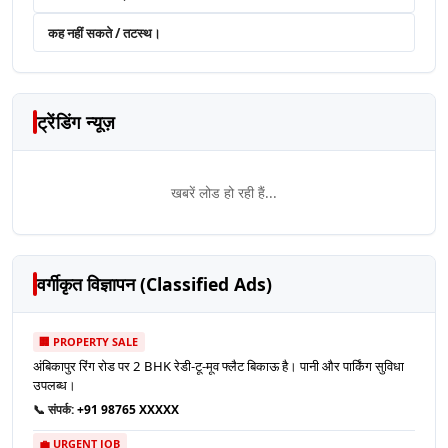
कह नहीं सकते / तटस्थ।
ट्रेंडिंग न्यूज़
खबरें लोड हो रही हैं...
वर्गीकृत विज्ञापन (Classified Ads)
🏢 PROPERTY SALE
अंबिकापुर रिंग रोड पर 2 BHK रेडी-टू-मूव फ्लैट बिकाऊ है। पानी और पार्किंग सुविधा
उपलब्ध।
📞 संपर्क:
+91 98765 XXXXX
💼 URGENT JOB