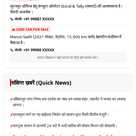
सूरजपुर ऑफिस हेतु कंप्यूटर ऑपरेटर (Excel & Tally एक्सपर्ट) की आवश्यकता है।
सैलरी आकर्षक।
📞 संपर्क:
+91 99887 XXXXX
🚗 USED CAR FOR SALE
Maruti Swift (2021 मॉडल, पेट्रोल, 15,000 km चली) बेहतरीन कंडीशन में
बिकाऊ है।
📞 संपर्क:
+91 99988 XXXXX
अपना विज्ञापन यहाँ लगाने के लिए हमें संपर्क करें।
संक्षिप्त ख़बरें (Quick News)
⚡
अंबिकापुर नगर निगम बना प्रदेश का नंबर वन स्वच्छ शहर, महापौर ने जनता का जताया
आभार।
⚡
प्रतापुपर मार्ग पर नए बाईपास निर्माण को शासन द्वारा मिली वित्तीय मंजूरी।
⚡
सरगुजा संभाग में आगामी 24 घंटे में भारी बारिश की मौसम विभाग की चेतावनी।