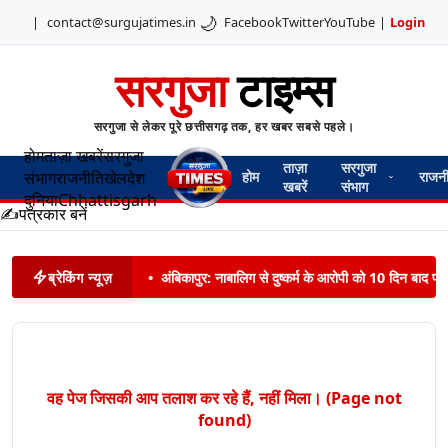
🌙
|
contact@surgujatimes.in
Facebook
Twitter
YouTube
|
Login
सरगुजा
टाइम्स
सरगुजा से लेकर पूरे छत्तीसगढ़ तक, हर खबर सबसे पहले।
होम
ताज़ा खबरें
सरगुजा
ताज़ा
सरगुजा
संभाग
राजनीति
खेल
देश
होम
राजन
खबरें
संभाग
दुनिया
Chhattisgarh
✍️
पत्रकार बनें
ब्रेकिंग न्यूज़
•
अंबिकापुर: नाबालिग से दुष्कर्म के आरोपी को 10 दिन बाद पट
वह पेज जिसकी आप तलाश कर रहे हैं, नहीं मिला। (Page not
found)