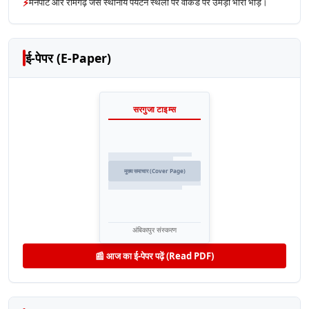
⚡
मैनपाट और रामगढ़ जैसे स्थानीय पर्यटन स्थलों पर वीकेंड पर उमड़ी भारी भीड़।
ई-पेपर (E-Paper)
सरगुजा टाइम्स
मुख्य समाचार (Cover Page)
अंबिकापुर संस्करण
📰 आज का ई-पेपर पढ़ें (Read PDF)