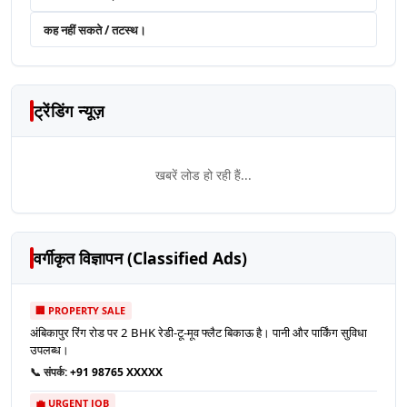
कह नहीं सकते / तटस्थ।
ट्रेंडिंग न्यूज़
खबरें लोड हो रही हैं...
वर्गीकृत विज्ञापन (Classified Ads)
🏢 PROPERTY SALE
अंबिकापुर रिंग रोड पर 2 BHK रेडी-टू-मूव फ्लैट बिकाऊ है। पानी और पार्किंग सुविधा
उपलब्ध।
📞 संपर्क:
+91 98765 XXXXX
💼 URGENT JOB