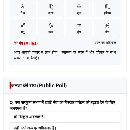
♌
♍
♎
♏
सिंह
कन्या
तुला
वृश्चिक
♐
♑
♒
♓
धनु
मकर
कुंभ
मीन
♈
मेष
(
Aries
)
आज का राशिफल
आज आपको व्यापार में लाभ होगा। स्वास्थ्य पर ध्यान दें और परिवार के साथ
अच्छा समय बिताएं।
जनता की राय (Public Poll)
Q. क्या सरगुजा संभाग में हवाई सेवा का विस्तार पर्यटन को बढ़ावा देने के लिए
आवश्यक है?
हाँ, बिल्कुल आवश्यक है।
नहीं, अभी अन्य प्राथमिकताएं हैं।