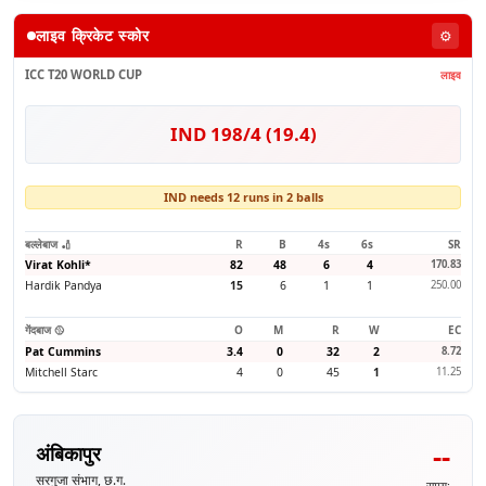
लाइव क्रिकेट स्कोर
⚙️
ICC T20 WORLD CUP
लाइव
IND 198/4 (19.4)
IND needs 12 runs in 2 balls
बल्लेबाज 🏏
R
B
4s
6s
SR
Virat Kohli
*
82
48
6
4
170.83
Hardik Pandya
15
6
1
1
250.00
गेंदबाज 🥎
O
M
R
W
EC
Pat Cummins
3.4
0
32
2
8.72
Mitchell Starc
4
0
45
1
11.25
--
अंबिकापुर
सरगुजा संभाग, छ.ग.
समय: