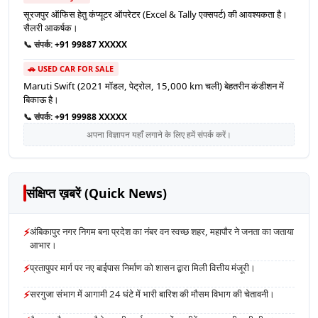
सूरजपुर ऑफिस हेतु कंप्यूटर ऑपरेटर (Excel & Tally एक्सपर्ट) की आवश्यकता है।
सैलरी आकर्षक।
📞 संपर्क:
+91 99887 XXXXX
🚗 USED CAR FOR SALE
Maruti Swift (2021 मॉडल, पेट्रोल, 15,000 km चली) बेहतरीन कंडीशन में
बिकाऊ है।
📞 संपर्क:
+91 99988 XXXXX
अपना विज्ञापन यहाँ लगाने के लिए हमें संपर्क करें।
संक्षिप्त ख़बरें (Quick News)
⚡
अंबिकापुर नगर निगम बना प्रदेश का नंबर वन स्वच्छ शहर, महापौर ने जनता का जताया
आभार।
⚡
प्रतापुपर मार्ग पर नए बाईपास निर्माण को शासन द्वारा मिली वित्तीय मंजूरी।
⚡
सरगुजा संभाग में आगामी 24 घंटे में भारी बारिश की मौसम विभाग की चेतावनी।