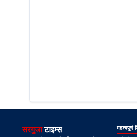
सरगुजा
टाइम्स
महत्वपूर्ण 