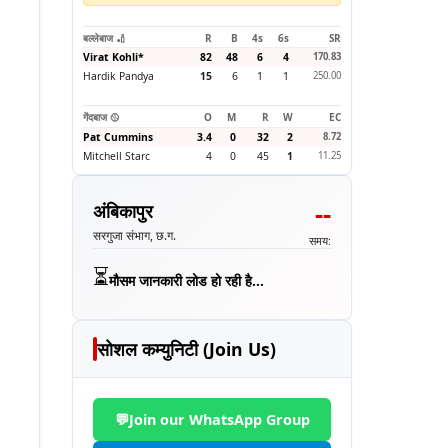
बल्लेबाज 🏏
R
B
4s
6s
SR
Virat Kohli
*
82
48
6
4
170.83
Hardik Pandya
15
6
1
1
250.00
गेंदबाज 🥎
O
M
R
W
EC
Pat Cummins
3.4
0
32
2
8.72
Mitchell Starc
4
0
45
1
11.25
--
अंबिकापुर
सरगुजा संभाग, छ.ग.
समय:
⏳
मौसम जानकारी लोड हो रही है...
सोशल कम्युनिटी (Join Us)
💬
Join our WhatsApp Group