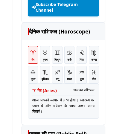
Subscribe Telegram
📢
Channel
दैनिक राशिफल (Horoscope)
♈
♉
♊
♋
♌
♍
मेष
वृषभ
मिथुन
कर्क
सिंह
कन्या
♎
♏
♐
♑
♒
♓
तुला
वृश्चिक
धनु
मकर
कुंभ
मीन
♈
मेष
(
Aries
)
आज का राशिफल
आज आपको व्यापार में लाभ होगा। स्वास्थ्य पर
ध्यान दें और परिवार के साथ अच्छा समय
बिताएं।
जनता की राय (Public Poll)