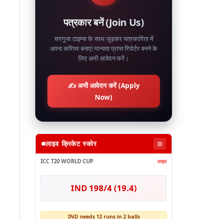
पत्रकार बनें (Join Us)
सरगुजा टाइम्स के साथ जुड़कर पत्रकारिता में
अपना करियर बनाएं! मान्यता प्राप्त रिपोर्टर बनने के
लिए अभी आवेदन करें।
✍️ अभी आवेदन करें (Apply
Now)
लाइव क्रिकेट स्कोर
⚙️
ICC T20 WORLD CUP
लाइव
IND 198/4 (19.4)
IND needs 12 runs in 2 balls