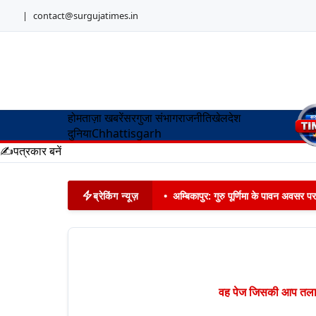
|
contact@surgujatimes.in
होम
ताज़ा खबरें
सरगुजा संभाग
राजनीति
खेल
देश
दुनिया
Chhattisgarh
✍️
पत्रकार बनें
ब्रेकिंग न्यूज़
•
अम्बिकापुर: गुरु पूर्णिमा के पावन अवसर पर
वह पेज जिसकी आप तलाश