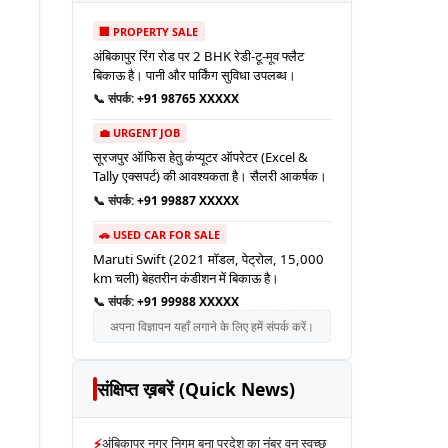
🏢 PROPERTY SALE
अंबिकापुर रिंग रोड पर 2 BHK रेडी-टू-मूव फ्लैट
बिकाऊ है। पानी और पार्किंग सुविधा उपलब्ध।
📞 संपर्क:
+91 98765 XXXXX
💼 URGENT JOB
सूरजपुर ऑफिस हेतु कंप्यूटर ऑपरेटर (Excel &
Tally एक्सपर्ट) की आवश्यकता है। सैलरी आकर्षक।
📞 संपर्क:
+91 99887 XXXXX
🚗 USED CAR FOR SALE
Maruti Swift (2021 मॉडल, पेट्रोल, 15,000
km चली) बेहतरीन कंडीशन में बिकाऊ है।
📞 संपर्क:
+91 99988 XXXXX
अपना विज्ञापन यहाँ लगाने के लिए हमें संपर्क करें।
संक्षिप्त ख़बरें (Quick News)
⚡
अंबिकापुर नगर निगम बना प्रदेश का नंबर वन स्वच्छ