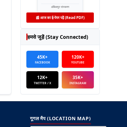
अंबिकापुर संस्करण
📰 आज का ई-पेपर पढ़ें (Read PDF)
हमसे जुड़ें (Stay Connected)
45K+
120K+
FACEBOOK
YOUTUBE
12K+
35K+
TWITTER / X
INSTAGRAM
गूगल मैप (LOCATION MAP)