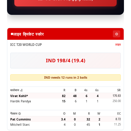
लाइव क्रिकेट स्कोर
⚙️
ICC T20 WORLD CUP
लाइव
IND 198/4 (19.4)
IND needs 12 runs in 2 balls
बल्लेबाज 🏏
R
B
4s
6s
SR
Virat Kohli
*
82
48
6
4
170.83
Hardik Pandya
15
6
1
1
250.00
गेंदबाज 🥎
O
M
R
W
EC
Pat Cummins
3.4
0
32
2
8.72
Mitchell Starc
4
0
45
1
11.25