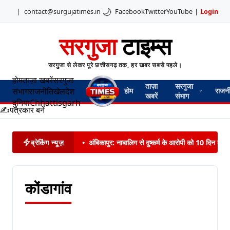
🌙
|
contact@surgujatimes.in
Facebook
Twitter
YouTube
|
Login
सरगुजा
टाइम्स
सरगुजा से लेकर पूरे छत्तीसगढ़ तक, हर खबर सबसे पहले।
होम
ताज़ा खबरें
सरगुजा
ताज़ा
सरगुजा
संभाग
राजनीति
खेल
देश
होम
राजन
खबरें
संभाग
दुनिया
Chhattisgarh
✍️
पत्रकार बनें
ब्रेकिंग न्यूज़
•
अंबिकापुर: नाबालिग से दुष्कर्म के आरोपी को 10 दिन बाद 
कोंडागांव