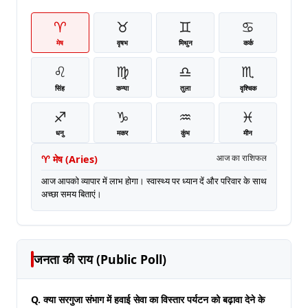
♈
♉
♊
♋
मेष
वृषभ
मिथुन
कर्क
♌
♍
♎
♏
सिंह
कन्या
तुला
वृश्चिक
♐
♑
♒
♓
धनु
मकर
कुंभ
मीन
♈
मेष
(
Aries
)
आज का राशिफल
आज आपको व्यापार में लाभ होगा। स्वास्थ्य पर ध्यान दें और परिवार के साथ
अच्छा समय बिताएं।
जनता की राय (Public Poll)
Q. क्या सरगुजा संभाग में हवाई सेवा का विस्तार पर्यटन को बढ़ावा देने के