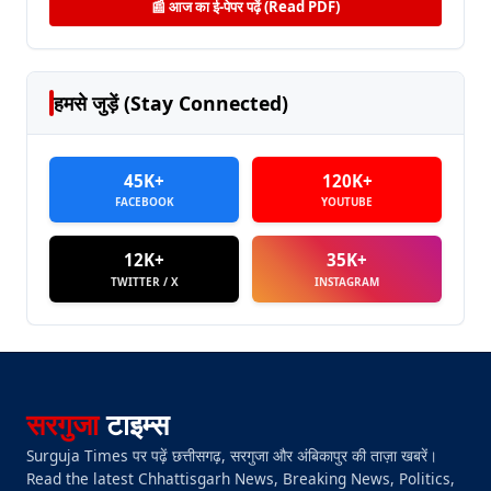
📰 आज का ई-पेपर पढ़ें (Read PDF)
हमसे जुड़ें (Stay Connected)
45K+
120K+
FACEBOOK
YOUTUBE
12K+
35K+
TWITTER / X
INSTAGRAM
सरगुजा
टाइम्स
Surguja Times पर पढ़ें छत्तीसगढ़, सरगुजा और अंबिकापुर की ताज़ा खबरें।
Read the latest Chhattisgarh News, Breaking News, Politics,