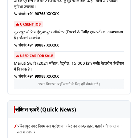
अंबिकापुर रिंग रोड पर 2 BHK रेडी-टू-मूव फ्लैट बिकाऊ है। पानी और पार्किंग
सुविधा उपलब्ध।
📞 संपर्क:
+91 98765 XXXXX
💼 URGENT JOB
सूरजपुर ऑफिस हेतु कंप्यूटर ऑपरेटर (Excel & Tally एक्सपर्ट) की आवश्यकता
है। सैलरी आकर्षक।
📞 संपर्क:
+91 99887 XXXXX
🚗 USED CAR FOR SALE
Maruti Swift (2021 मॉडल, पेट्रोल, 15,000 km चली) बेहतरीन कंडीशन
में बिकाऊ है।
📞 संपर्क:
+91 99988 XXXXX
अपना विज्ञापन यहाँ लगाने के लिए हमें संपर्क करें।
संक्षिप्त ख़बरें (Quick News)
⚡
अंबिकापुर नगर निगम बना प्रदेश का नंबर वन स्वच्छ शहर, महापौर ने जनता का
जताया आभार।