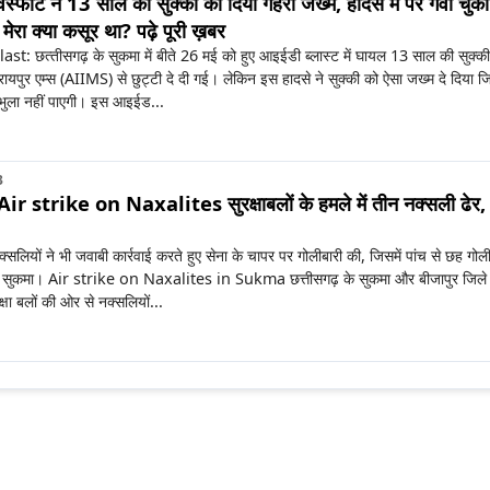
्‍फोट ने 13 साल की सुक्‍की को दिया गहरा जख्‍म, हादसे में पैर गंवा चुकी
 मेरा क्‍या कसूर था? पढ़े पूरी ख़बर
 छत्‍तीसगढ़ के सुकमा में बीते 26 मई को हुए आइईडी ब्‍लास्‍ट में घायल 13 साल की सुक्‍की
यपुर एम्‍स (AIIMS) से छुट्टी दे दी गई। लेकिन इस हादसे ने सुक्‍की को ऐसा जख्‍म दे दिया ज
ुला नहीं पाएगी। इस आइईड...
3
strike on Naxalites सुरक्षाबलों के हमले में तीन नक्सली ढेर, 
यों ने भी जवाबी कार्रवाई करते हुए सेना के चापर पर गोलीबारी की, जिसमें पांच से छह गोल
। सुकमा। Air strike on Naxalites in Sukma छत्तीसगढ़ के सुकमा और बीजापुर जिले
ुरक्षा बलों की ओर से नक्सलियों...