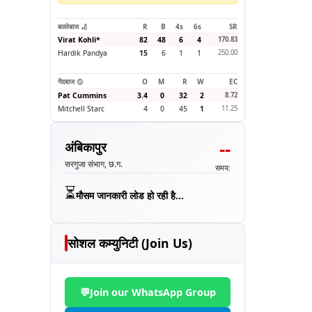
बल्लेबाज 🏏
R
B
4s
6s
SR
Virat Kohli
*
82
48
6
4
170.83
Hardik Pandya
15
6
1
1
250.00
गेंदबाज 🥎
O
M
R
W
EC
Pat Cummins
3.4
0
32
2
8.72
Mitchell Starc
4
0
45
1
11.25
--
अंबिकापुर
सरगुजा संभाग, छ.ग.
समय:
⏳
मौसम जानकारी लोड हो रही है...
सोशल कम्युनिटी (Join Us)
💬
Join our WhatsApp Group