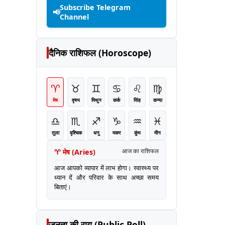
Subscribe Telegram
📢
Channel
दैनिक राशिफल (Horoscope)
♈
♉
♊
♋
♌
♍
मेष
वृषभ
मिथुन
कर्क
सिंह
कन्या
♎
♏
♐
♑
♒
♓
तुला
वृश्चिक
धनु
मकर
कुंभ
मीन
♈
मेष
(
Aries
)
आज का राशिफल
आज आपको व्यापार में लाभ होगा। स्वास्थ्य पर
ध्यान दें और परिवार के साथ अच्छा समय
बिताएं।
जनता की राय (Public Poll)