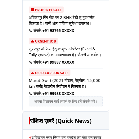
🏢 PROPERTY SALE
अंबिकापुर रिंग रोड पर 2 BHK रेडी-टू-मूव फ्लैट
बिकाऊ है। पानी और पार्किंग सुविधा उपलब्ध।
📞 संपर्क:
+91 98765 XXXXX
💼 URGENT JOB
सूरजपुर ऑफिस हेतु कंप्यूटर ऑपरेटर (Excel &
Tally एक्सपर्ट) की आवश्यकता है। सैलरी आकर्षक।
📞 संपर्क:
+91 99887 XXXXX
🚗 USED CAR FOR SALE
Maruti Swift (2021 मॉडल, पेट्रोल, 15,000
km चली) बेहतरीन कंडीशन में बिकाऊ है।
📞 संपर्क:
+91 99988 XXXXX
अपना विज्ञापन यहाँ लगाने के लिए हमें संपर्क करें।
संक्षिप्त ख़बरें (Quick News)
⚡
अंबिकापुर नगर निगम बना प्रदेश का नंबर वन स्वच्छ