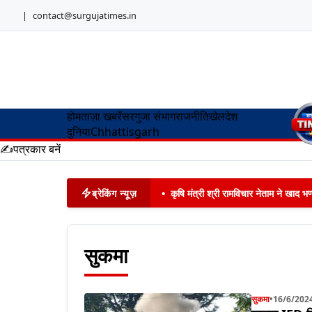
|
contact@surgujatimes.in
होम
ताज़ा खबरें
सरगुजा संभाग
राजनीति
खेल
देश
दुनिया
Chhattisgarh
✍️
पत्रकार बनें
ब्रेकिंग न्यूज़
•
कृषि मंत्री श्री रामविचार नेताम ने खाद
सुकमा
सुकमा
•
16/6/202