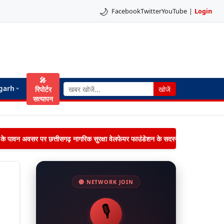
🌙
Facebook
Twitter
YouTube
|
Login
🎤
garh
रिपोर्टर
खोजें
सत्यापन
िमा के पावन अवसर पर छत्तीसगढ़ नागरिक सुरक्षा वेलफेयर फाउंडेशन के सदस्यों द्वारा जनपद पंचायत 
🔴 NETWORK JOIN
🎙️