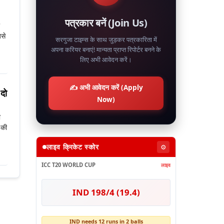
पत्रकार बनें (Join Us)
िसे
सरगुजा टाइम्स के साथ जुड़कर पत्रकारिता में
अपना करियर बनाएं! मान्यता प्राप्त रिपोर्टर बनने के
लिए अभी आवेदन करें।
✍️ अभी आवेदन करें (Apply
दो
Now)
ी
 की
लाइव क्रिकेट स्कोर
⚙️
ICC T20 WORLD CUP
लाइव
IND 198/4 (19.4)
IND needs 12 runs in 2 balls