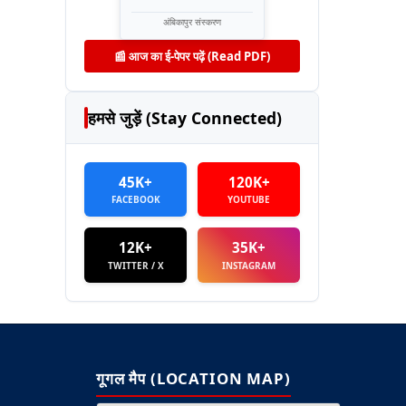
अंबिकापुर संस्करण
📰 आज का ई-पेपर पढ़ें (Read PDF)
हमसे जुड़ें (Stay Connected)
45K+
120K+
FACEBOOK
YOUTUBE
12K+
35K+
TWITTER / X
INSTAGRAM
गूगल मैप (LOCATION MAP)