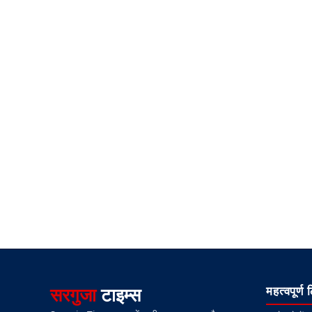
सरगुजा
टाइम्स
महत्वपूर्ण 