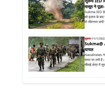
सुकमा IED विस
मासूम ने पूछा-
Sukma IED Blast:
को इलाज के बाद रा
वो जीवनभर कभी भ
सुकमा
•
11/1/202
Sukma@ Air 
घायल
Naxalnews नक्सलि
चापर पर लगी है
सीमाई क्षेत्र में स