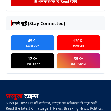
📰 आज का ई-पेपर पढ़ें (Read PDF)
हमसे जुड़ें (Stay Connected)
45K+
120K+
FACEBOOK
YOUTUBE
12K+
35K+
TWITTER / X
INSTAGRAM
सरगुजा
टाइम्स
Surguja Times पर पढ़ें छत्तीसगढ़, सरगुजा और अंबिकापुर की ताज़ा खबरें।
Read the latest Chhattisgarh News, Breaking News, Politics,