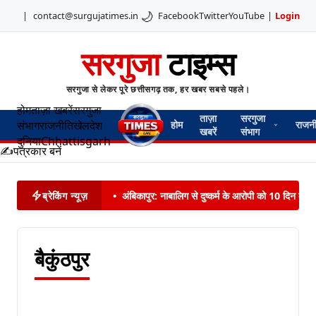
🌙
|
contact@surgujatimes.in
Facebook
Twitter
YouTube
|
Login
सरगुजा
टाइम्स
सरगुजा से लेकर पूरे छत्तीसगढ़ तक, हर खबर सबसे पहले।
होम
ताज़ा खबरें
सरगुजा
ताज़ा
सरगुजा
संभाग
राजनीति
खेल
देश
होम
राजन
खबरें
संभाग
दुनिया
Chhattisgarh
✍️
पत्रकार बनें
ब्रेकिंग न्यूज़
•
अंबिकापुर: नाबालिग से दुष्कर्म के आरोपी को 10 दिन बाद 
बैकुंठपुर