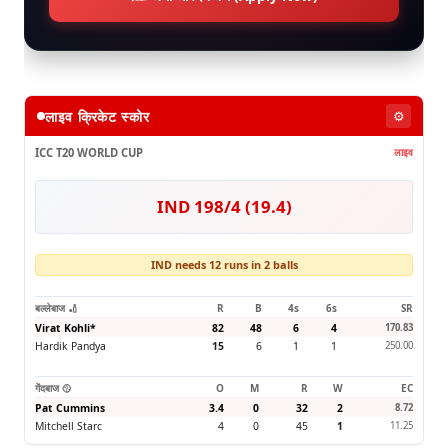
लाइव क्रिकेट स्कोर
⚙️
ICC T20 WORLD CUP
लाइव
IND 198/4 (19.4)
IND needs 12 runs in 2 balls
बल्लेबाज 🏏
R
B
4s
6s
SR
Virat Kohli
*
82
48
6
4
170.83
Hardik Pandya
15
6
1
1
250.00
गेंदबाज 🥎
O
M
R
W
EC
Pat Cummins
3.4
0
32
2
8.72
Mitchell Starc
4
0
45
1
11.25