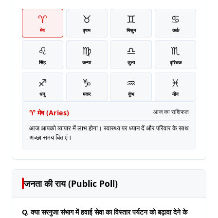
♈
♉
♊
♋
मेष
वृषभ
मिथुन
कर्क
♌
♍
♎
♏
सिंह
कन्या
तुला
वृश्चिक
♐
♑
♒
♓
धनु
मकर
कुंभ
मीन
♈
मेष
(
Aries
)
आज का राशिफल
आज आपको व्यापार में लाभ होगा। स्वास्थ्य पर ध्यान दें और परिवार के साथ
अच्छा समय बिताएं।
जनता की राय (Public Poll)
Q. क्या सरगुजा संभाग में हवाई सेवा का विस्तार पर्यटन को बढ़ावा देने के