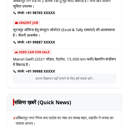
अंबिकापुर रिंग रोड पर 2 BHK रेडी-टू-मूव फ्लैट बिकाऊ है। पानी और पार्किंग
सुविधा उपलब्ध।
📞 संपर्क:
+91 98765 XXXXX
💼 URGENT JOB
सूरजपुर ऑफिस हेतु कंप्यूटर ऑपरेटर (Excel & Tally एक्सपर्ट) की आवश्यकता
है। सैलरी आकर्षक।
📞 संपर्क:
+91 99887 XXXXX
🚗 USED CAR FOR SALE
Maruti Swift (2021 मॉडल, पेट्रोल, 15,000 km चली) बेहतरीन कंडीशन
में बिकाऊ है।
📞 संपर्क:
+91 99988 XXXXX
अपना विज्ञापन यहाँ लगाने के लिए हमें संपर्क करें।
संक्षिप्त ख़बरें (Quick News)
⚡
अंबिकापुर नगर निगम बना प्रदेश का नंबर वन स्वच्छ शहर, महापौर ने जनता का
जताया आभार।