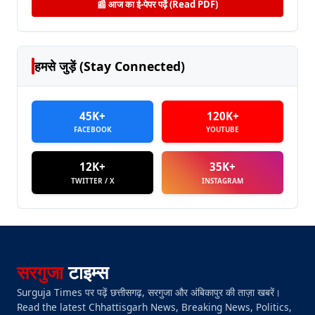
📰 आज का ई-पेपर पढ़ें (Read PDF)
हमसे जुड़ें (Stay Connected)
45K+
120K+
FACEBOOK
YOUTUBE
12K+
35K+
TWITTER / X
INSTAGRAM
सरगुजा
टाइम्स
Surguja Times पर पढ़ें छत्तीसगढ़, सरगुजा और अंबिकापुर की ताज़ा खबरें।
Read the latest Chhattisgarh News, Breaking News, Politics,