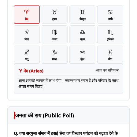
♈
♉
♊
♋
मेष
वृषभ
मिथुन
कर्क
♌
♍
♎
♏
सिंह
कन्या
तुला
वृश्चिक
♐
♑
♒
♓
धनु
मकर
कुंभ
मीन
♈
मेष
(
Aries
)
आज का राशिफल
आज आपको व्यापार में लाभ होगा। स्वास्थ्य पर ध्यान दें और परिवार के साथ
अच्छा समय बिताएं।
जनता की राय (Public Poll)
Q. क्या सरगुजा संभाग में हवाई सेवा का विस्तार पर्यटन को बढ़ावा देने के