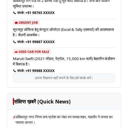
अंबिकापुर रिंग रोड पर 2 BHK रेडी-टू-मूव फ्लैट बिकाऊ है। पानी और पार्किंग
सुविधा उपलब्ध।
📞 संपर्क:
+91 98765 XXXXX
💼 URGENT JOB
सूरजपुर ऑफिस हेतु कंप्यूटर ऑपरेटर (Excel & Tally एक्सपर्ट) की आवश्यकता
है। सैलरी आकर्षक।
📞 संपर्क:
+91 99887 XXXXX
🚗 USED CAR FOR SALE
Maruti Swift (2021 मॉडल, पेट्रोल, 15,000 km चली) बेहतरीन कंडीशन
में बिकाऊ है।
📞 संपर्क:
+91 99988 XXXXX
अपना विज्ञापन यहाँ लगाने के लिए हमें संपर्क करें।
संक्षिप्त ख़बरें (Quick News)
⚡
अंबिकापुर नगर निगम बना प्रदेश का नंबर वन स्वच्छ शहर, महापौर ने जनता का
जताया आभार।