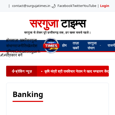
🌙
|
contact@surgujatimes.in
Facebook
Twitter
YouTube
|
Login
सरगुजा
टाइम्स
सरगुजा से लेकर पूरे छत्तीसगढ़ तक, हर खबर सबसे पहले।
होम
ताज़ा खबरें
सरगुजा
ताज़ा
सरगुजा
संभाग
राजनीति
खेल
देश
होम
राजन
खबरें
संभाग
दुनिया
Chhattisgarh
✍️
पत्रकार बनें
ब्रेकिंग न्यूज़
•
कृषि मंत्री श्री रामविचार नेताम ने खाद भण्डारण केंद्
Banking