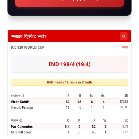
लाइव क्रिकेट स्कोर
⚙️
ICC T20 WORLD CUP
लाइव
IND 198/4 (19.4)
IND needs 12 runs in 2 balls
बल्लेबाज 🏏
R
B
4s
6s
SR
Virat Kohli
*
82
48
6
4
170.83
Hardik Pandya
15
6
1
1
250.00
गेंदबाज 🥎
O
M
R
W
EC
Pat Cummins
3.4
0
32
2
8.72
Mitchell Starc
4
0
45
1
11.25