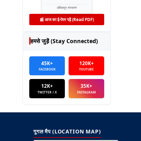
अंबिकापुर संस्करण
📰 आज का ई-पेपर पढ़ें (Read PDF)
हमसे जुड़ें (Stay Connected)
45K+
120K+
FACEBOOK
YOUTUBE
12K+
35K+
TWITTER / X
INSTAGRAM
गूगल मैप (LOCATION MAP)