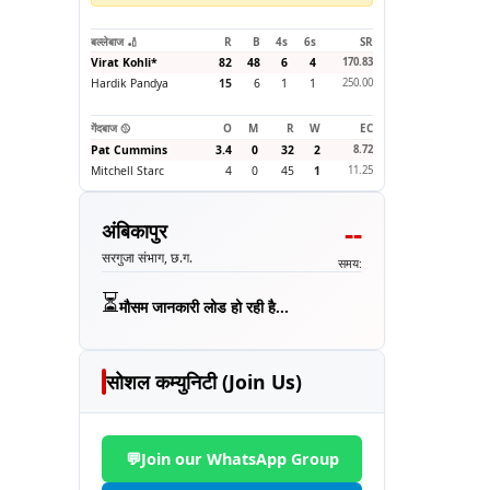
बल्लेबाज 🏏
R
B
4s
6s
SR
Virat Kohli
*
82
48
6
4
170.83
Hardik Pandya
15
6
1
1
250.00
गेंदबाज 🥎
O
M
R
W
EC
Pat Cummins
3.4
0
32
2
8.72
Mitchell Starc
4
0
45
1
11.25
--
अंबिकापुर
सरगुजा संभाग, छ.ग.
समय:
⏳
मौसम जानकारी लोड हो रही है...
सोशल कम्युनिटी (Join Us)
💬
Join our WhatsApp Group