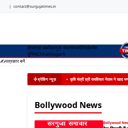
|
contact@surgujatimes.in
होम
ताज़ा खबरें
सरगुजा संभाग
राजनीति
खेल
देश
दुनिया
Chhattisgarh
✍️
पत्रकार बनें
ब्रेकिंग न्यूज़
•
कृषि मंत्री श्री रामविचार नेताम ने खाद
Bollywood News
Bollywood Ne