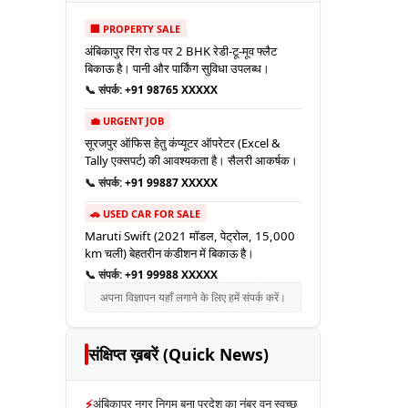
🏢 PROPERTY SALE
अंबिकापुर रिंग रोड पर 2 BHK रेडी-टू-मूव फ्लैट
बिकाऊ है। पानी और पार्किंग सुविधा उपलब्ध।
📞 संपर्क:
+91 98765 XXXXX
💼 URGENT JOB
सूरजपुर ऑफिस हेतु कंप्यूटर ऑपरेटर (Excel &
Tally एक्सपर्ट) की आवश्यकता है। सैलरी आकर्षक।
📞 संपर्क:
+91 99887 XXXXX
🚗 USED CAR FOR SALE
Maruti Swift (2021 मॉडल, पेट्रोल, 15,000
km चली) बेहतरीन कंडीशन में बिकाऊ है।
📞 संपर्क:
+91 99988 XXXXX
अपना विज्ञापन यहाँ लगाने के लिए हमें संपर्क करें।
संक्षिप्त ख़बरें (Quick News)
⚡
अंबिकापुर नगर निगम बना प्रदेश का नंबर वन स्वच्छ