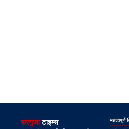
सरगुजा
टाइम्स
महत्वपूर्ण 