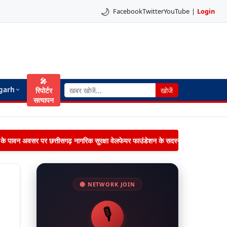
🌙
Facebook
Twitter
YouTube
|
Login
🎤
garh
रिपोर्टर
खोजें
सत्यापन
िमा के पावन अवसर पर छत्तीसगढ़ नागरिक सुरक्षा वेलफेयर फाउंडेशन के सदस्यों द्वारा जनपद पंचायत 
🔴 NETWORK JOIN
🎙️