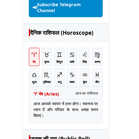
Subscribe Telegram
📢
Channel
दैनिक राशिफल (Horoscope)
♈
♉
♊
♋
♌
♍
मेष
वृषभ
मिथुन
कर्क
सिंह
कन्या
♎
♏
♐
♑
♒
♓
तुला
वृश्चिक
धनु
मकर
कुंभ
मीन
♈
मेष
(
Aries
)
आज का राशिफल
आज आपको व्यापार में लाभ होगा। स्वास्थ्य पर
ध्यान दें और परिवार के साथ अच्छा समय
बिताएं।
जनता की राय (Public Poll)