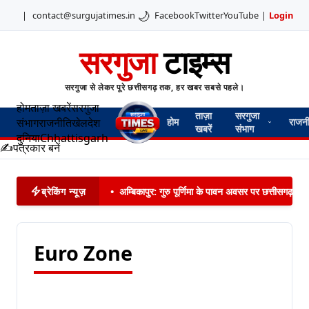
🌙
|
contact@surgujatimes.in
Facebook
Twitter
YouTube
|
Login
सरगुजा
टाइम्स
सरगुजा से लेकर पूरे छत्तीसगढ़ तक, हर खबर सबसे पहले।
होम
ताज़ा खबरें
सरगुजा
ताज़ा
सरगुजा
संभाग
राजनीति
खेल
देश
होम
राजन
खबरें
संभाग
दुनिया
Chhattisgarh
✍️
पत्रकार बनें
ब्रेकिंग न्यूज़
•
अम्बिकापुर: गुरु पूर्णिमा के पावन अवसर पर छत्तीसगढ़ नागर
Euro Zone