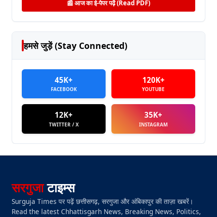
📰 आज का ई-पेपर पढ़ें (Read PDF)
हमसे जुड़ें (Stay Connected)
45K+
120K+
FACEBOOK
YOUTUBE
12K+
35K+
TWITTER / X
INSTAGRAM
सरगुजा
टाइम्स
Surguja Times पर पढ़ें छत्तीसगढ़, सरगुजा और अंबिकापुर की ताज़ा खबरें।
Read the latest Chhattisgarh News, Breaking News, Politics,