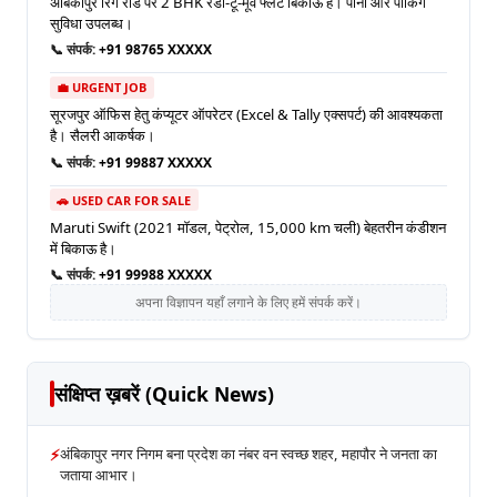
अंबिकापुर रिंग रोड पर 2 BHK रेडी-टू-मूव फ्लैट बिकाऊ है। पानी और पार्किंग
सुविधा उपलब्ध।
📞 संपर्क:
+91 98765 XXXXX
💼 URGENT JOB
सूरजपुर ऑफिस हेतु कंप्यूटर ऑपरेटर (Excel & Tally एक्सपर्ट) की आवश्यकता
है। सैलरी आकर्षक।
📞 संपर्क:
+91 99887 XXXXX
🚗 USED CAR FOR SALE
Maruti Swift (2021 मॉडल, पेट्रोल, 15,000 km चली) बेहतरीन कंडीशन
में बिकाऊ है।
📞 संपर्क:
+91 99988 XXXXX
अपना विज्ञापन यहाँ लगाने के लिए हमें संपर्क करें।
संक्षिप्त ख़बरें (Quick News)
⚡
अंबिकापुर नगर निगम बना प्रदेश का नंबर वन स्वच्छ शहर, महापौर ने जनता का
जताया आभार।