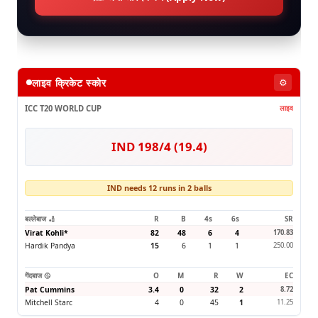
लाइव क्रिकेट स्कोर
⚙️
ICC T20 WORLD CUP
लाइव
IND 198/4 (19.4)
IND needs 12 runs in 2 balls
बल्लेबाज 🏏
R
B
4s
6s
SR
Virat Kohli
*
82
48
6
4
170.83
Hardik Pandya
15
6
1
1
250.00
गेंदबाज 🥎
O
M
R
W
EC
Pat Cummins
3.4
0
32
2
8.72
Mitchell Starc
4
0
45
1
11.25