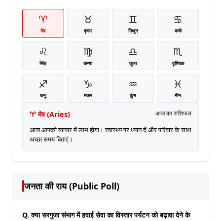
♈
♉
♊
♋
मेष
वृषभ
मिथुन
कर्क
♌
♍
♎
♏
सिंह
कन्या
तुला
वृश्चिक
♐
♑
♒
♓
धनु
मकर
कुंभ
मीन
♈
मेष
(
Aries
)
आज का राशिफल
आज आपको व्यापार में लाभ होगा। स्वास्थ्य पर ध्यान दें और परिवार के साथ
अच्छा समय बिताएं।
जनता की राय (Public Poll)
Q. क्या सरगुजा संभाग में हवाई सेवा का विस्तार पर्यटन को बढ़ावा देने के