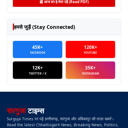
📰 आज का ई-पेपर पढ़ें (Read PDF)
हमसे जुड़ें (Stay Connected)
45K+
120K+
FACEBOOK
YOUTUBE
12K+
35K+
TWITTER / X
INSTAGRAM
सरगुजा
टाइम्स
Surguja Times पर पढ़ें छत्तीसगढ़, सरगुजा और अंबिकापुर की ताज़ा खबरें।
Read the latest Chhattisgarh News, Breaking News, Politics,