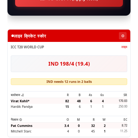
लाइव क्रिकेट स्कोर
⚙️
ICC T20 WORLD CUP
लाइव
IND 198/4 (19.4)
IND needs 12 runs in 2 balls
बल्लेबाज 🏏
R
B
4s
6s
SR
Virat Kohli
*
82
48
6
4
170.83
Hardik Pandya
15
6
1
1
250.00
गेंदबाज 🥎
O
M
R
W
EC
Pat Cummins
3.4
0
32
2
8.72
Mitchell Starc
4
0
45
1
11.25