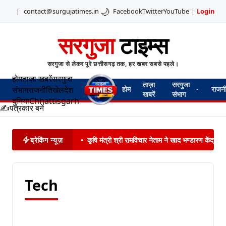
🌙
|
contact@surgujatimes.in
Facebook
Twitter
YouTube
|
Login
सरगुजा
टाइम्स
सरगुजा से लेकर पूरे छत्तीसगढ़ तक, हर खबर सबसे पहले।
होम
ताज़ा खबरें
सरगुजा
ताज़ा
सरगुजा
संभाग
राजनीति
खेल
देश
होम
राजन
खबरें
संभाग
दुनिया
Chhattisgarh
✍️
पत्रकार बनें
ब्रेकिंग न्यूज़
•
कृषि मंत्री श्री रामविचार नेताम ने खाद भण्डारण केंद्
Tech