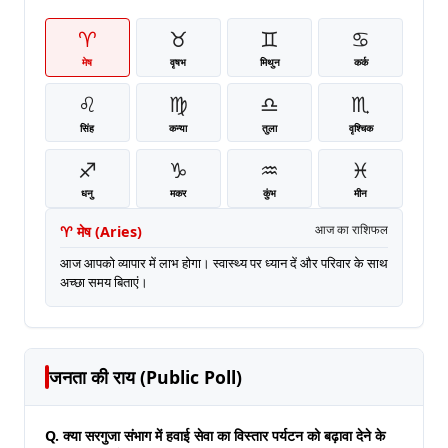
♈
♉
♊
♋
मेष
वृषभ
मिथुन
कर्क
♌
♍
♎
♏
सिंह
कन्या
तुला
वृश्चिक
♐
♑
♒
♓
धनु
मकर
कुंभ
मीन
♈
मेष
(
Aries
)
आज का राशिफल
आज आपको व्यापार में लाभ होगा। स्वास्थ्य पर ध्यान दें और परिवार के साथ
अच्छा समय बिताएं।
जनता की राय (Public Poll)
Q. क्या सरगुजा संभाग में हवाई सेवा का विस्तार पर्यटन को बढ़ावा देने के