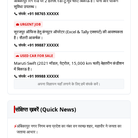
अंबिकापुर रिंग रोड पर 2 BHK रेडी-टू-मूव फ्लैट बिकाऊ है। पानी और पार्किंग
सुविधा उपलब्ध।
📞 संपर्क:
+91 98765 XXXXX
💼 URGENT JOB
सूरजपुर ऑफिस हेतु कंप्यूटर ऑपरेटर (Excel & Tally एक्सपर्ट) की आवश्यकता
है। सैलरी आकर्षक।
📞 संपर्क:
+91 99887 XXXXX
🚗 USED CAR FOR SALE
Maruti Swift (2021 मॉडल, पेट्रोल, 15,000 km चली) बेहतरीन कंडीशन
में बिकाऊ है।
📞 संपर्क:
+91 99988 XXXXX
अपना विज्ञापन यहाँ लगाने के लिए हमें संपर्क करें।
संक्षिप्त ख़बरें (Quick News)
⚡
अंबिकापुर नगर निगम बना प्रदेश का नंबर वन स्वच्छ शहर, महापौर ने जनता का
जताया आभार।