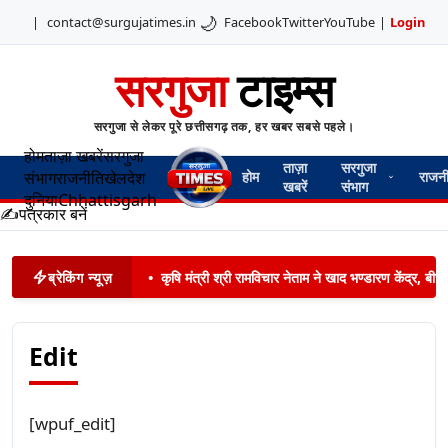
🌙
|
contact@surgujatimes.in
Facebook
Twitter
YouTube
|
Login
सरगुजा
टाइम्स
सरगुजा से लेकर पूरे छत्तीसगढ़ तक, हर खबर सबसे पहले।
होम
ताज़ा खबरें
सरगुजा
ताज़ा
सरगुजा
संभाग
राजनीति
खेल
देश
होम
राजन
खबरें
संभाग
दुनिया
Chhattisgarh
✍️
पत्रकार बनें
ब्रेकिंग न्यूज़
•
कृषि मंत्री श्री रामविचार नेताम ने खाद भण्डारण केंद्र,
Edit
[wpuf_edit]