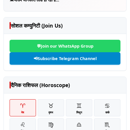
सोशल कम्युनिटी (Join Us)
💬
Join our WhatsApp Group
📢
Subscribe Telegram Channel
दैनिक राशिफल (Horoscope)
♈
♉
♊
♋
मेष
वृषभ
मिथुन
कर्क
♌
♍
♎
♏