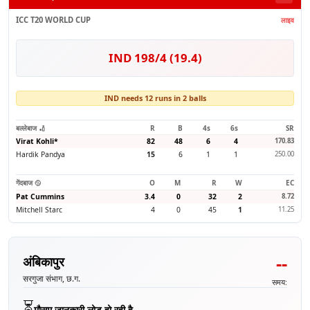
ICC T20 WORLD CUP
लाइव
IND 198/4 (19.4)
IND needs 12 runs in 2 balls
बल्लेबाज 🏏
R
B
4s
6s
SR
Virat Kohli
*
82
48
6
4
170.83
Hardik Pandya
15
6
1
1
250.00
गेंदबाज 🥎
O
M
R
W
EC
Pat Cummins
3.4
0
32
2
8.72
Mitchell Starc
4
0
45
1
11.25
--
अंबिकापुर
सरगुजा संभाग, छ.ग.
समय:
⏳
मौसम जानकारी लोड हो रही है...