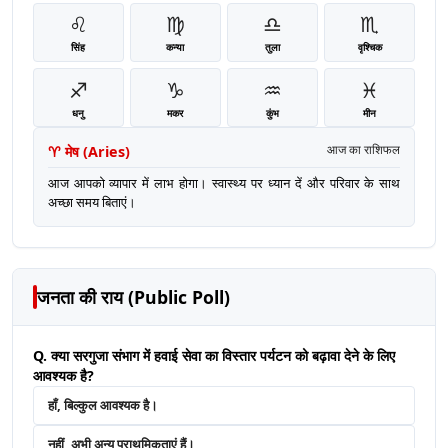
♌
♍
♎
♏
सिंह
कन्या
तुला
वृश्चिक
♐
♑
♒
♓
धनु
मकर
कुंभ
मीन
♈
मेष
(
Aries
)
आज का राशिफल
आज आपको व्यापार में लाभ होगा। स्वास्थ्य पर ध्यान दें और परिवार के साथ
अच्छा समय बिताएं।
जनता की राय (Public Poll)
Q. क्या सरगुजा संभाग में हवाई सेवा का विस्तार पर्यटन को बढ़ावा देने के लिए
आवश्यक है?
हाँ, बिल्कुल आवश्यक है।
नहीं, अभी अन्य प्राथमिकताएं हैं।