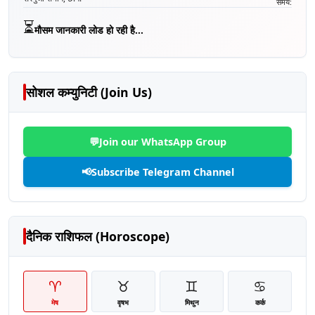
समय:
⏳
मौसम जानकारी लोड हो रही है...
सोशल कम्युनिटी (Join Us)
💬
Join our WhatsApp Group
📢
Subscribe Telegram Channel
दैनिक राशिफल (Horoscope)
♈
♉
♊
♋
मेष
वृषभ
मिथुन
कर्क