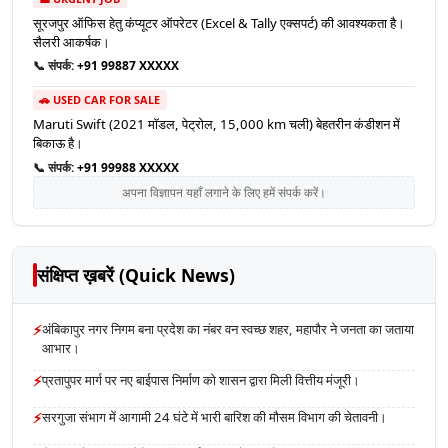
सूरजपुर ऑफिस हेतु कंप्यूटर ऑपरेटर (Excel & Tally एक्सपर्ट) की आवश्यकता है।
सैलरी आकर्षक।
📞 संपर्क:
+91 99887 XXXXX
🚗 USED CAR FOR SALE
Maruti Swift (2021 मॉडल, पेट्रोल, 15,000 km चली) बेहतरीन कंडीशन में
बिकाऊ है।
📞 संपर्क:
+91 99988 XXXXX
अपना विज्ञापन यहाँ लगाने के लिए हमें संपर्क करें।
संक्षिप्त ख़बरें (Quick News)
⚡
अंबिकापुर नगर निगम बना प्रदेश का नंबर वन स्वच्छ शहर, महापौर ने जनता का जताया
आभार।
⚡
प्रतापुपर मार्ग पर नए बाईपास निर्माण को शासन द्वारा मिली वित्तीय मंजूरी।
⚡
सरगुजा संभाग में आगामी 24 घंटे में भारी बारिश की मौसम विभाग की चेतावनी।