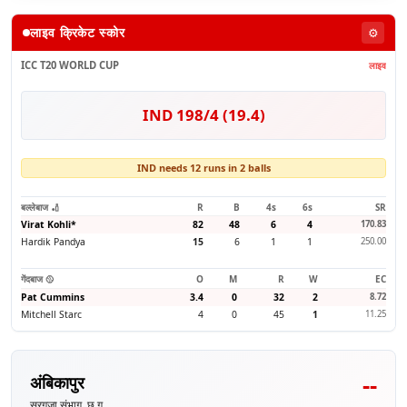
लाइव क्रिकेट स्कोर
⚙️
ICC T20 WORLD CUP
लाइव
IND 198/4 (19.4)
IND needs 12 runs in 2 balls
बल्लेबाज 🏏
R
B
4s
6s
SR
Virat Kohli
*
82
48
6
4
170.83
Hardik Pandya
15
6
1
1
250.00
गेंदबाज 🥎
O
M
R
W
EC
Pat Cummins
3.4
0
32
2
8.72
Mitchell Starc
4
0
45
1
11.25
--
अंबिकापुर
सरगुजा संभाग, छ.ग.