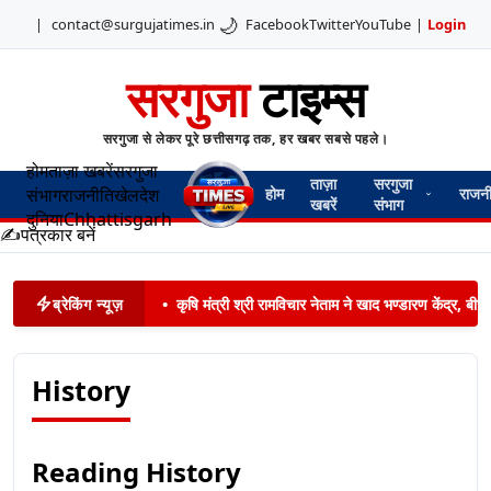
🌙
|
contact@surgujatimes.in
Facebook
Twitter
YouTube
|
Login
सरगुजा
टाइम्स
सरगुजा से लेकर पूरे छत्तीसगढ़ तक, हर खबर सबसे पहले।
होम
ताज़ा खबरें
सरगुजा
ताज़ा
सरगुजा
संभाग
राजनीति
खेल
देश
होम
राजन
खबरें
संभाग
दुनिया
Chhattisgarh
✍️
पत्रकार बनें
ब्रेकिंग न्यूज़
•
कृषि मंत्री श्री रामविचार नेताम ने खाद भण्डारण केंद्र,
History
Reading History