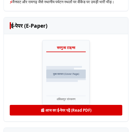
⚡
मैनपाट और रामगढ़ जैसे स्थानीय पर्यटन स्थलों पर वीकेंड पर उमड़ी भारी भीड़।
ई-पेपर (E-Paper)
सरगुजा टाइम्स
मुख्य समाचार (Cover Page)
अंबिकापुर संस्करण
📰 आज का ई-पेपर पढ़ें (Read PDF)