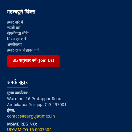
महत्वपूर्ण लिंक्स
हमारे बारे में
संपर्क करें
गोपनीयता नीति
नियम एवं शर्तें
अस्वीकरण
हमारे साथ विज्ञापन करें
✍️ पत्रकार बनें (Join Us)
संपर्क सूत्र
मुख्य कार्यालय:
Ward no- 16 Pratappur Road
Ambikapur Surguja C.G 497001
ईमेल:
contact@surgujatimes.in
MSME REG NO:
UDYAM-CG-16-0003504