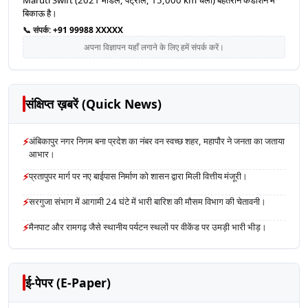
Maruti Swift (2021 मॉडल, पेट्रोल, 15,000 km चली) बेहतरीन कंडीशन में
बिकाऊ है।
📞 संपर्क:
+91 99988 XXXXX
अपना विज्ञापन यहाँ लगाने के लिए हमें संपर्क करें।
संक्षिप्त ख़बरें (Quick News)
⚡
अंबिकापुर नगर निगम बना प्रदेश का नंबर वन स्वच्छ शहर, महापौर ने जनता का जताया
आभार।
⚡
प्रतापुपर मार्ग पर नए बाईपास निर्माण को शासन द्वारा मिली वित्तीय मंजूरी।
⚡
सरगुजा संभाग में आगामी 24 घंटे में भारी बारिश की मौसम विभाग की चेतावनी।
⚡
मैनपाट और रामगढ़ जैसे स्थानीय पर्यटन स्थलों पर वीकेंड पर उमड़ी भारी भीड़।
ई-पेपर (E-Paper)