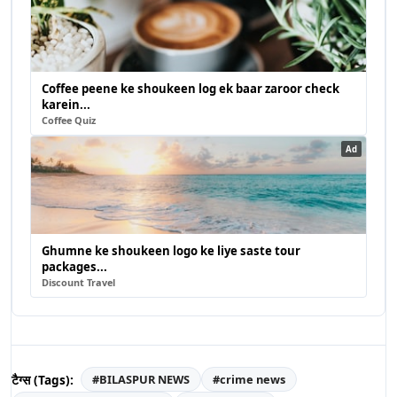
Coffee peene ke shoukeen log ek baar zaroor check
karein...
Coffee Quiz
Ad
Ghumne ke shoukeen logo ke liye saste tour
packages...
Discount Travel
टैग्स (Tags):
#
BILASPUR NEWS
#
crime news