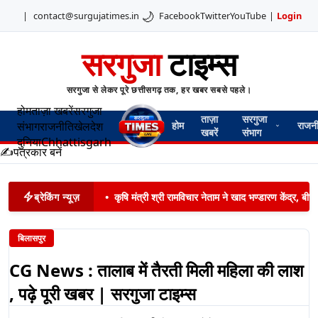
🌙
|
contact@surgujatimes.in
Facebook
Twitter
YouTube
|
Login
सरगुजा
टाइम्स
सरगुजा से लेकर पूरे छत्तीसगढ़ तक, हर खबर सबसे पहले।
होम
ताज़ा खबरें
सरगुजा
ताज़ा
सरगुजा
संभाग
राजनीति
खेल
देश
होम
राजन
खबरें
संभाग
दुनिया
Chhattisgarh
✍️
पत्रकार बनें
ब्रेकिंग न्यूज़
•
कृषि मंत्री श्री रामविचार नेताम ने खाद भण्डारण केंद्र,
बिलासपुर
CG News : तालाब में तैरती मिली महिला की लाश
, पढ़े पूरी खबर | सरगुजा टाइम्स