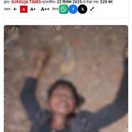
द्वारा:
SURGUJA TIMES
•
प्रकाशित:
22 दिसंबर 2025
•
दे देखा गया:
529
बार
A++
A+
🔗
A
f
𝕏
अक्षर:
शेयर:
A-