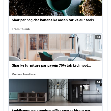
Ghar par bagicha banane ke aasan tarike aur tools...
Green Thumb
Ad
Ghar ke furniture par payein 70% tak ki chhoot...
Modern Furniture
Ad
Ambikapur me premium office spaces kiraye par