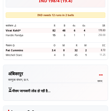
IND 198/4 (19.4)
IND needs 12 runs in 2 balls
बल्लेबाज 🏏
R
B
4s
6s
SR
Virat Kohli
*
82
48
6
4
170.83
Hardik Pandya
15
6
1
1
250.00
गेंदबाज 🥎
O
M
R
W
EC
Pat Cummins
3.4
0
32
2
8.72
Mitchell Starc
4
0
45
1
11.25
--
अंबिकापुर
सरगुजा संभाग, छ.ग.
समय:
⏳
मौसम जानकारी लोड हो रही है...