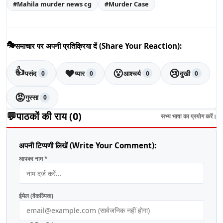
#
Mahila murder news cg
#
Murder Case
🎭
समाचार पर अपनी प्रतिक्रिया दें (Share Your Reaction):
👍
❤️
😮
😢
पसंद
प्यार
आश्चर्य
दुखी
0
0
0
0
😡
गुस्सा
0
💬
पाठकों की राय (
0
)
सभ्य भाषा का प्रयोग करें।
अपनी टिप्पणी लिखें (Write Your Comment):
आपका नाम *
ईमेल (वैकल्पिक)