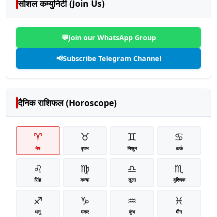
सोशल कम्युनिटी (Join Us)
💬
Join our WhatsApp Group
📢
Subscribe Telegram Channel
दैनिक राशिफल (Horoscope)
♈
♉
♊
♋
मेष
वृषभ
मिथुन
कर्क
♌
♍
♎
♏
सिंह
कन्या
तुला
वृश्चिक
♐
♑
♒
♓
धनु
मकर
कुंभ
मीन