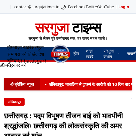
🌙
|
contact@surgujatimes.in
Facebook
Twitter
YouTube
|
Login
सरगुजा
टाइम्स
सरगुजा से लेकर पूरे छत्तीसगढ़ तक, हर खबर सबसे पहले।
होम
ताज़ा खबरें
सरगुजा
ताज़ा
सरगुजा
संभाग
राजनीति
खेल
देश
होम
राजन
खबरें
संभाग
दुनिया
Chhattisgarh
✍️
पत्रकार बनें
ब्रेकिंग न्यूज़
•
अंबिकापुर: नाबालिग से दुष्कर्म के आरोपी को 10 दिन बाद पट
अम्बिकापुर
छत्तीसगढ़ : पद्म विभूषण तीजन बाई को भावभीनी
श्रद्धांजलिः छत्तीसगढ़ की लोकसंस्कृति की अमर
आवाज हुई शांत