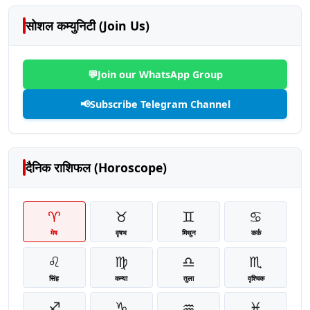
सोशल कम्युनिटी (Join Us)
💬
Join our WhatsApp Group
📢
Subscribe Telegram Channel
दैनिक राशिफल (Horoscope)
♈
♉
♊
♋
मेष
वृषभ
मिथुन
कर्क
♌
♍
♎
♏
सिंह
कन्या
तुला
वृश्चिक
♐
♑
♒
♓