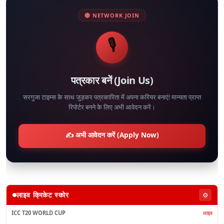
🔴 NETWORK JOIN
🎙️
पत्रकार बनें (Join Us)
सरगुजा टाइम्स के साथ जुड़कर पत्रकारिता में अपना करियर बनाएं! मान्यता प्राप्त
रिपोर्टर बनने के लिए अभी आवेदन करें।
✍️ अभी आवेदन करें (Apply Now)
लाइव क्रिकेट स्कोर
⚙️
ICC T20 WORLD CUP
लाइव