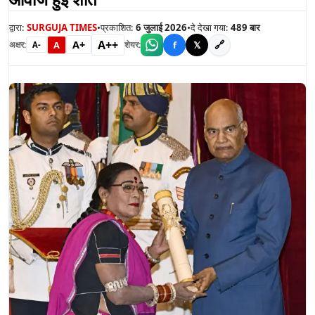
द्वारा:
SURGUJA TIMES
•
प्रकाशित:
6 जुलाई 2026
•
दे देखा गया:
489
बार
A++
A+
🔗
A
f
𝕏
अक्षर:
शेयर:
A-