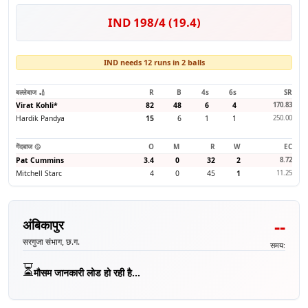
IND 198/4 (19.4)
IND needs 12 runs in 2 balls
बल्लेबाज 🏏
R
B
4s
6s
SR
Virat Kohli
*
82
48
6
4
170.83
Hardik Pandya
15
6
1
1
250.00
गेंदबाज 🥎
O
M
R
W
EC
Pat Cummins
3.4
0
32
2
8.72
Mitchell Starc
4
0
45
1
11.25
--
अंबिकापुर
सरगुजा संभाग, छ.ग.
समय:
⏳
मौसम जानकारी लोड हो रही है...