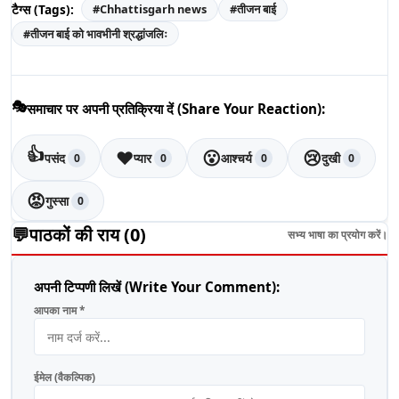
टैग्स (Tags):
#
Chhattisgarh news
#
तीजन बाई
#
तीजन बाई को भावभीनी श्रद्धांजलिः
🎭
समाचार पर अपनी प्रतिक्रिया दें (Share Your Reaction):
👍
❤️
😮
😢
पसंद
प्यार
आश्चर्य
दुखी
0
0
0
0
😡
गुस्सा
0
💬
पाठकों की राय (
0
)
सभ्य भाषा का प्रयोग करें।
अपनी टिप्पणी लिखें (Write Your Comment):
आपका नाम *
ईमेल (वैकल्पिक)