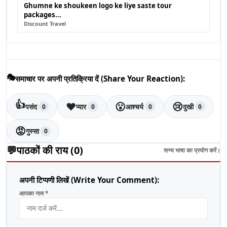
Ghumne ke shoukeen logo ke liye saste tour
packages...
Discount Travel
🎭
समाचार पर अपनी प्रतिक्रिया दें (Share Your Reaction):
👍
❤️
😮
😢
पसंद
प्यार
आश्चर्य
दुखी
0
0
0
0
😡
गुस्सा
0
💬
पाठकों की राय (
0
)
सभ्य भाषा का प्रयोग करें।
अपनी टिप्पणी लिखें (Write Your Comment):
आपका नाम *