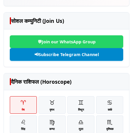
सोशल कम्युनिटी (Join Us)
💬
Join our WhatsApp Group
📢
Subscribe Telegram Channel
दैनिक राशिफल (Horoscope)
♈
♉
♊
♋
मेष
वृषभ
मिथुन
कर्क
♌
♍
♎
♏
सिंह
कन्या
तुला
वृश्चिक