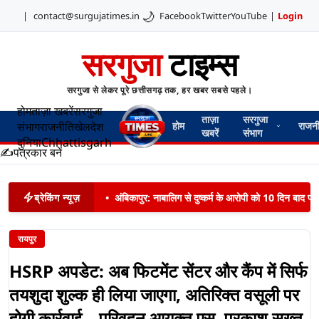
🌙
|
contact@surgujatimes.in
Facebook
Twitter
YouTube
|
Login
सरगुजा
टाइम्स
सरगुजा से लेकर पूरे छत्तीसगढ़ तक, हर खबर सबसे पहले।
होम
ताज़ा खबरें
सरगुजा
ताज़ा
सरगुजा
संभाग
राजनीति
खेल
देश
होम
राजन
खबरें
संभाग
दुनिया
Chhattisgarh
✍️
पत्रकार बनें
ब्रेकिंग न्यूज़
•
अंबिकापुर: नाबालिग से दुष्कर्म के आरोपी को 10 दिन बाद पट
रायपुर
HSRP अपडेट: अब फिटमेंट सेंटर और कैंप में सिर्फ
तयशुदा शुल्क ही लिया जाएगा, अतिरिक्त वसूली पर
होगी कार्रवाई – परिवहन आयुक्त एस. प्रकाश सख्त