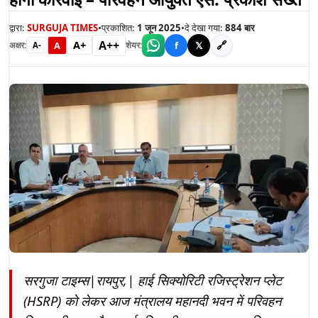
द्वारा:
SURGUJA TIMES
•
प्रकाशित:
1 जून 2025
•
दे देखा गया:
884
बार
A++
A+
🔗
A
f
𝕏
अक्षर:
शेयर:
A-
सरगुजा टाइम्स|रायपुर,| हाई सिक्योरिटी रजिस्ट्रेशन प्लेट
(HSRP) को लेकर आज मंत्रालय महानदी भवन में परिवहन