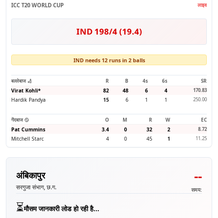
ICC T20 WORLD CUP
लाइव
IND 198/4 (19.4)
IND needs 12 runs in 2 balls
बल्लेबाज 🏏
R
B
4s
6s
SR
Virat Kohli
*
82
48
6
4
170.83
Hardik Pandya
15
6
1
1
250.00
गेंदबाज 🥎
O
M
R
W
EC
Pat Cummins
3.4
0
32
2
8.72
Mitchell Starc
4
0
45
1
11.25
--
अंबिकापुर
सरगुजा संभाग, छ.ग.
समय:
⏳
मौसम जानकारी लोड हो रही है...