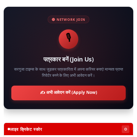
🔴 NETWORK JOIN
🎙️
पत्रकार बनें (Join Us)
सरगुजा टाइम्स के साथ जुड़कर पत्रकारिता में अपना करियर बनाएं! मान्यता प्राप्त
रिपोर्टर बनने के लिए अभी आवेदन करें।
✍️ अभी आवेदन करें (Apply Now)
लाइव क्रिकेट स्कोर
⚙️