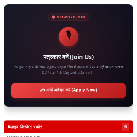
🔴 NETWORK JOIN
🎙️
पत्रकार बनें (Join Us)
सरगुजा टाइम्स के साथ जुड़कर पत्रकारिता में अपना करियर बनाएं! मान्यता प्राप्त
रिपोर्टर बनने के लिए अभी आवेदन करें।
✍️ अभी आवेदन करें (Apply Now)
लाइव क्रिकेट स्कोर
⚙️