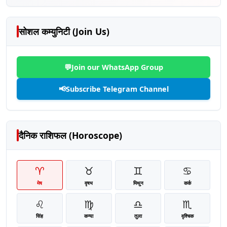
सोशल कम्युनिटी (Join Us)
💬
Join our WhatsApp Group
📢
Subscribe Telegram Channel
दैनिक राशिफल (Horoscope)
♈
♉
♊
♋
मेष
वृषभ
मिथुन
कर्क
♌
♍
♎
♏
सिंह
कन्या
तुला
वृश्चिक