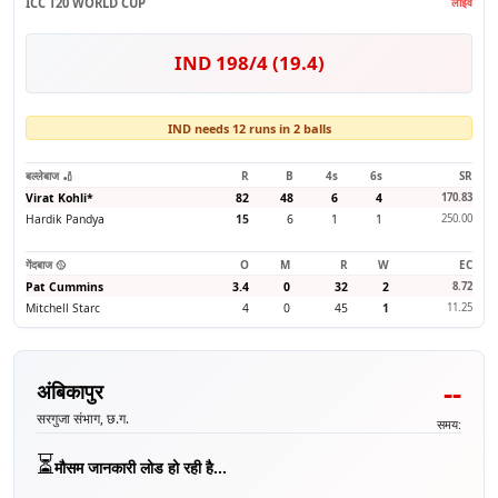
ICC T20 WORLD CUP
लाइव
IND 198/4 (19.4)
IND needs 12 runs in 2 balls
बल्लेबाज 🏏
R
B
4s
6s
SR
Virat Kohli
*
82
48
6
4
170.83
Hardik Pandya
15
6
1
1
250.00
गेंदबाज 🥎
O
M
R
W
EC
Pat Cummins
3.4
0
32
2
8.72
Mitchell Starc
4
0
45
1
11.25
--
अंबिकापुर
सरगुजा संभाग, छ.ग.
समय:
⏳
मौसम जानकारी लोड हो रही है...