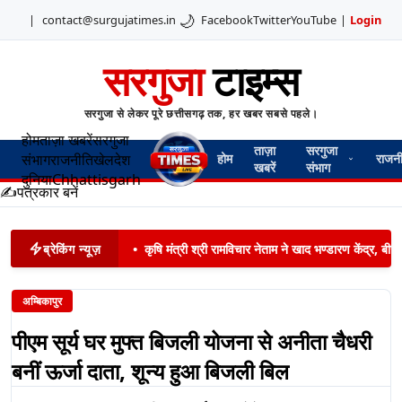
🌙
|
contact@surgujatimes.in
Facebook
Twitter
YouTube
|
Login
सरगुजा
टाइम्स
सरगुजा से लेकर पूरे छत्तीसगढ़ तक, हर खबर सबसे पहले।
होम
ताज़ा खबरें
सरगुजा
ताज़ा
सरगुजा
संभाग
राजनीति
खेल
देश
होम
राजन
खबरें
संभाग
दुनिया
Chhattisgarh
✍️
पत्रकार बनें
ब्रेकिंग न्यूज़
•
कृषि मंत्री श्री रामविचार नेताम ने खाद भण्डारण केंद्र,
अम्बिकापुर
पीएम सूर्य घर मुफ्त बिजली योजना से अनीता चैधरी
बनीं ऊर्जा दाता, शून्य हुआ बिजली बिल