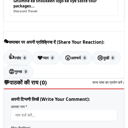
Ghumne ke shoukeen logo ke liye saste tour
packages...
Discount Travel
🎭
समाचार पर अपनी प्रतिक्रिया दें (Share Your Reaction):
👍
❤️
😮
😢
पसंद
प्यार
आश्चर्य
दुखी
0
0
0
0
😡
गुस्सा
0
💬
पाठकों की राय (
0
)
सभ्य भाषा का प्रयोग करें।
अपनी टिप्पणी लिखें (Write Your Comment):
आपका नाम *