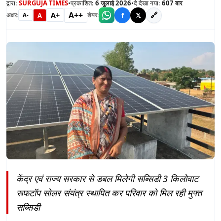
द्वारा:
SURGUJA TIMES
•
प्रकाशित:
6 जुलाई 2026
•
दे देखा गया:
607
बार
A++
A+
🔗
A
f
𝕏
अक्षर:
शेयर:
A-
केंद्र एवं राज्य सरकार से डबल मिलेगी सब्सिडी 3 किलोवाट
रूफटॉप सोलर संयंत्र स्थापित कर परिवार को मिल रही मुफ्त
सब्सिडी